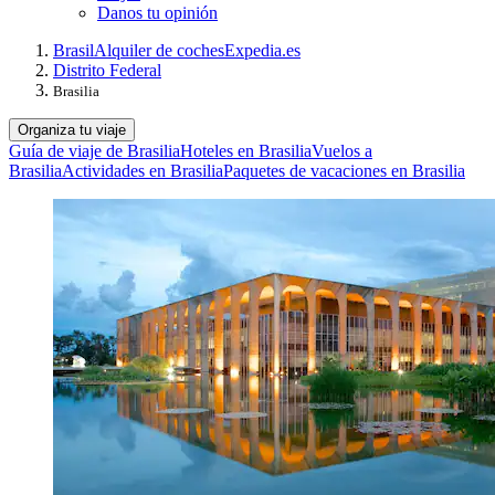
Danos tu opinión
Brasil
Alquiler de coches
Expedia.es
Distrito Federal
Brasilia
Organiza tu viaje
Guía de viaje de Brasilia
Hoteles en Brasilia
Vuelos a
Brasilia
Actividades en Brasilia
Paquetes de vacaciones en Brasilia