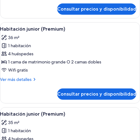
de
Consultar precios y disponibilidad
Habitación
junior
(Premium)
Abrir
Una habitación de hotel moderna con u
9
Habitación junior (Premium)
todas
36 m²
las
1 habitación
fotos
de
4 huéspedes
Habitación
1 cama de matrimonio grande O 2 camas dobles
junior
Wifi gratis
(Premium)
Más
Ver más detalles
detalles
de
Consultar precios y disponibilidad
Habitación
junior
(Premium)
Abrir
Una habitación de hotel moderna con u
9
Habitación junior (Premium)
todas
35 m²
las
1 habitación
fotos
de
4 huéspedes