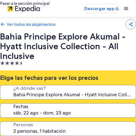
Pasar a la sección principal
Descargar app
Ver todos los alojamientos
Bahia Principe Explore Akumal -
Hyatt Inclusive Collection - All
Inclusive
Alojamiento
de
4.5 estrellas
Elige las fechas para ver los precios
¿A dónde vas?
Fechas
Personas