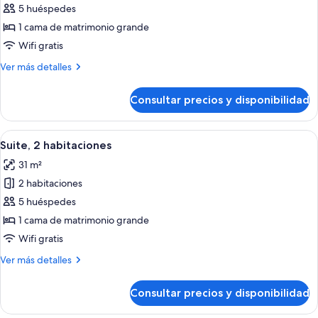
de
5 huéspedes
Suite,
1 cama de matrimonio grande
2
Wifi gratis
habitaciones
Más
Ver más detalles
detalles
de
Consultar precios y disponibilidad
Suite,
2
habitaciones
Abrir
Un comedor moderno con muebles de ma
9
Suite, 2 habitaciones
todas
31 m²
las
2 habitaciones
fotos
de
5 huéspedes
Suite,
1 cama de matrimonio grande
2
Wifi gratis
habitaciones
Más
Ver más detalles
detalles
de
Consultar precios y disponibilidad
Suite,
2