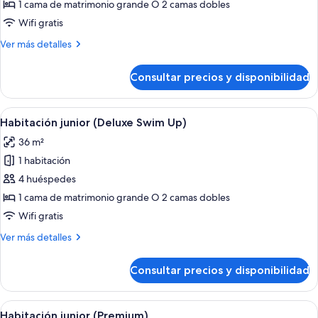
Habitación
1 cama de matrimonio grande O 2 camas dobles
junior
Wifi gratis
(Deluxe
Más
Ver más detalles
Swim
detalles
Up)
de
Consultar precios y disponibilidad
Habitación
junior
(Deluxe
Abrir
Habitación de hotel con una cama grand
11
Swim
Habitación junior (Deluxe Swim Up)
todas
Up)
36 m²
las
1 habitación
fotos
de
4 huéspedes
Habitación
1 cama de matrimonio grande O 2 camas dobles
junior
Wifi gratis
(Deluxe
Más
Ver más detalles
Swim
detalles
Up)
de
Consultar precios y disponibilidad
Habitación
junior
(Deluxe
Abrir
Una habitación de hotel moderna con u
10
Swim
Habitación junior (Premium)