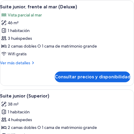
(Deluxe)
Abrir
Una cama con dosel, un televisor, un es
6
Suite junior, frente al mar (Deluxe)
todas
Vista parcial al mar
las
46 m²
fotos
de
1 habitación
Suite
3 huéspedes
junior,
2 camas dobles O 1 cama de matrimonio grande
frente
Wifi gratis
al
Más
Ver más detalles
mar
detalles
(Deluxe)
de
Consultar precios y disponibilidad
Suite
junior,
frente
Abrir
Una cama con dosel, televisor y una zo
7
al
Suite junior (Superior)
todas
mar
38 m²
(Deluxe)
las
1 habitación
fotos
de
4 huéspedes
Suite
2 camas dobles O 1 cama de matrimonio grande
junior