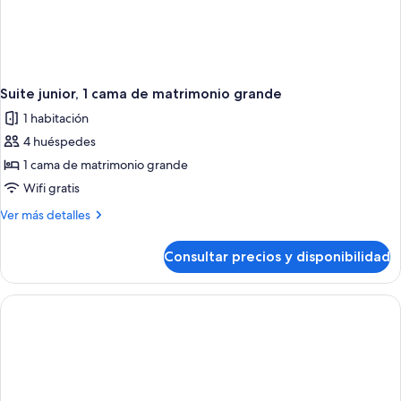
Suite junior, 1 cama de matrimonio grande
1 habitación
4 huéspedes
1 cama de matrimonio grande
Wifi gratis
Más
Ver más detalles
detalles
de
Consultar precios y disponibilidad
Suite
junior,
1
cama
de
matrimonio
grande