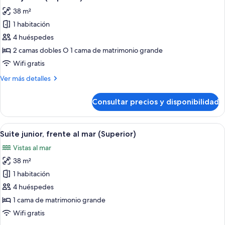
todas
mar
38 m²
(Superior)
las
1 habitación
fotos
de
4 huéspedes
Suite
2 camas dobles O 1 cama de matrimonio grande
junior
Wifi gratis
(Superior)
Más
Ver más detalles
detalles
de
Consultar precios y disponibilidad
Suite
junior
(Superior)
Abrir
Caja fuerte, escritorio, espacio para tr
7
Suite junior, frente al mar (Superior)
todas
Vistas al mar
las
38 m²
fotos
de
1 habitación
Suite
4 huéspedes
junior,
1 cama de matrimonio grande
frente
Wifi gratis
al