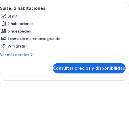
habitaciones
Abrir
Un comedor moderno con muebles de ma
9
Suite, 2 habitaciones
todas
31 m²
las
2 habitaciones
fotos
de
5 huéspedes
Suite,
1 cama de matrimonio grande
2
Wifi gratis
habitaciones
Más
Ver más detalles
detalles
de
Consultar precios y disponibilidad
Suite,
2
habitaciones