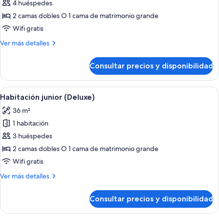
Suite
4 huéspedes
junior,
2 camas dobles O 1 cama de matrimonio grande
frente
Wifi gratis
al
Más
Ver más detalles
mar
detalles
de
Consultar precios y disponibilidad
Suite
junior,
frente
Abrir
Una cama con dosel con televisor, un es
6
al
Habitación junior (Deluxe)
todas
mar
36 m²
las
1 habitación
fotos
de
3 huéspedes
Habitación
2 camas dobles O 1 cama de matrimonio grande
junior
Wifi gratis
(Deluxe)
Más
Ver más detalles
detalles
de
Consultar precios y disponibilidad
Habitación
junior