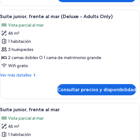
junior
(Deluxe-
Abrir
Una cama con dosel, un televisor, un es
6
Adults
Suite junior, frente al mar (Deluxe - Adults Only)
todas
Only)
Vista parcial al mar
las
46 m²
fotos
de
1 habitación
Suite
3 huéspedes
junior,
2 camas dobles O 1 cama de matrimonio grande
frente
Wifi gratis
al
Más
Ver más detalles
mar
detalles
(Deluxe
de
Consultar precios y disponibilidad
-
Suite
junior,
Adults
frente
Abrir
Caja fuerte, escritorio, espacio para tr
Only)
8
al
Suite junior, frente al mar
todas
mar
Vista parcial al mar
(Deluxe
las
-
46 m²
fotos
Adults
de
1 habitación
Only)