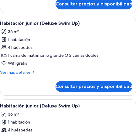
Up)
de
Consultar precios y disponibilidad
Habitación
junior
(Deluxe
Abrir
Habitación de hotel con una cama grand
11
Swim
Habitación junior (Deluxe Swim Up)
todas
Up)
36 m²
las
1 habitación
fotos
de
4 huéspedes
Habitación
1 cama de matrimonio grande O 2 camas dobles
junior
Wifi gratis
(Deluxe
Más
Ver más detalles
Swim
detalles
Up)
de
Consultar precios y disponibilidad
Habitación
junior
(Deluxe
Abrir
Habitación de hotel con una cama grand
11
Swim
Habitación junior (Deluxe Swim Up)
todas
Up)
36 m²
las
1 habitación
fotos
de
4 huéspedes