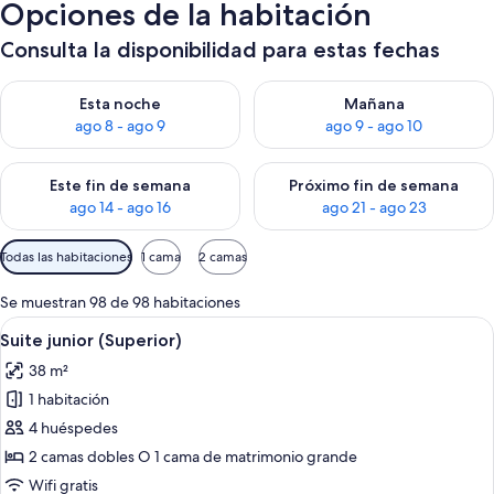
Opciones de la habitación
Consulta la disponibilidad para estas fechas
Consulta la disponibilidad para esta noche, ago 8 - ago 9
Consulta la disponibilidad pa
Esta noche
Mañana
ago 8 - ago 9
ago 9 - ago 10
Consulta la disponibilidad para este fin de semana, ago 14 - a
Consulta la disponibilidad par
Este fin de semana
Próximo fin de semana
ago 14 - ago 16
ago 21 - ago 23
Filtros
Todas las habitaciones
1 cama
2 camas
disponibles
para
Se muestran 98 de 98 habitaciones
las
Abrir
Una cama con dosel, televisor y una zo
7
Suite junior (Superior)
habitaciones
todas
38 m²
las
1 habitación
fotos
de
4 huéspedes
Suite
2 camas dobles O 1 cama de matrimonio grande
junior
Wifi gratis