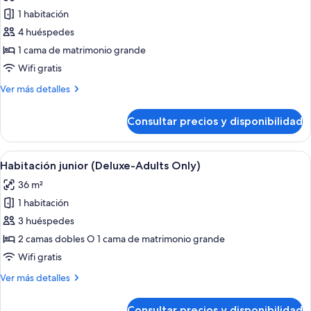
de
1 habitación
Suite
4 huéspedes
junior,
1 cama de matrimonio grande
frente
Wifi gratis
al
Más
Ver más detalles
mar
detalles
(Superior)
de
Consultar precios y disponibilidad
Suite
junior,
frente
Abrir
Una cama con dosel con televisor, un es
5
al
Habitación junior (Deluxe-Adults Only)
todas
mar
36 m²
(Superior)
las
1 habitación
fotos
de
3 huéspedes
Habitación
2 camas dobles O 1 cama de matrimonio grande
junior
Wifi gratis
(Deluxe-
Más
Ver más detalles
Adults
detalles
Only)
de
Consultar precios y disponibilidad