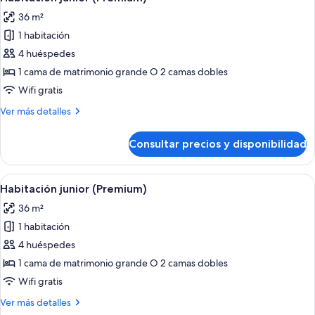
todas
Up)
36 m²
las
1 habitación
fotos
de
4 huéspedes
Habitación
1 cama de matrimonio grande O 2 camas dobles
junior
Wifi gratis
(Premium)
Más
Ver más detalles
detalles
de
Consultar precios y disponibilidad
Habitación
junior
(Premium)
Abrir
Una habitación de hotel moderna con u
9
Habitación junior (Premium)
todas
36 m²
las
1 habitación
fotos
de
4 huéspedes
Habitación
1 cama de matrimonio grande O 2 camas dobles
junior
Wifi gratis
(Premium)
Más
Ver más detalles
detalles