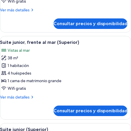
Wifi gratis
(Superior)
Más
Ver más detalles
detalles
de
Consultar precios y disponibilidad
Suite
junior
(Superior)
Abrir
Caja fuerte, escritorio, espacio para tr
6
Suite junior, frente al mar (Superior)
todas
Vistas al mar
las
38 m²
fotos
de
1 habitación
Suite
4 huéspedes
junior,
1 cama de matrimonio grande
frente
Wifi gratis
al
Más
Ver más detalles
mar
detalles
(Superior)
de
Consultar precios y disponibilidad
Suite
junior,
frente
Abrir
Una cama con dosel, televisor y una zo
8
al
Suite junior (Superior)