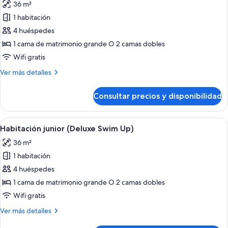
36 m²
las
1 habitación
fotos
de
4 huéspedes
Habitación
1 cama de matrimonio grande O 2 camas dobles
junior
Wifi gratis
(Deluxe
Más
Ver más detalles
Swim
detalles
Up)
de
Consultar precios y disponibilidad
Habitación
junior
(Deluxe
Abrir
Habitación de hotel con una cama grand
11
Swim
Habitación junior (Deluxe Swim Up)
todas
Up)
36 m²
las
1 habitación
fotos
de
4 huéspedes
Habitación
1 cama de matrimonio grande O 2 camas dobles
junior
Wifi gratis
(Deluxe
Más
Ver más detalles
Swim
detalles