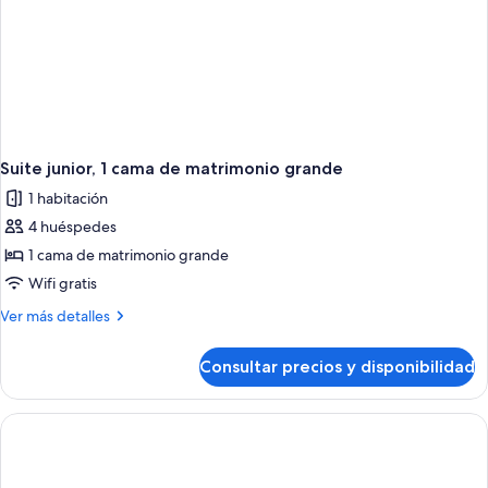
Suite junior, 1 cama de matrimonio grande
1 habitación
4 huéspedes
1 cama de matrimonio grande
Wifi gratis
Más
Ver más detalles
detalles
de
Consultar precios y disponibilidad
Suite
junior,
1
cama
de
matrimonio