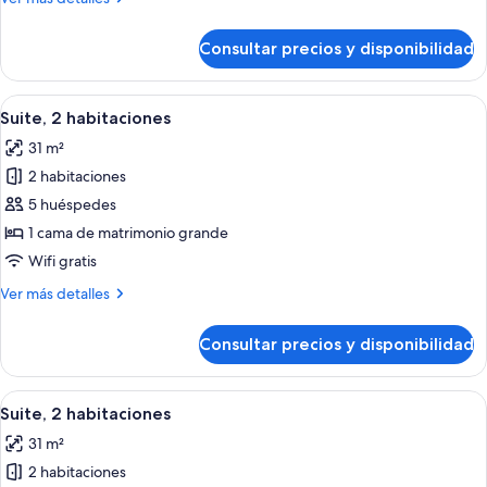
detalles
de
Consultar precios y disponibilidad
Suite,
2
habitaciones
Abrir
Un comedor moderno con muebles de ma
9
Suite, 2 habitaciones
todas
31 m²
las
2 habitaciones
fotos
de
5 huéspedes
Suite,
1 cama de matrimonio grande
2
Wifi gratis
habitaciones
Más
Ver más detalles
detalles
de
Consultar precios y disponibilidad
Suite,
2
habitaciones
Abrir
Un comedor moderno con muebles de ma
9
Suite, 2 habitaciones
todas
31 m²
las
2 habitaciones
fotos