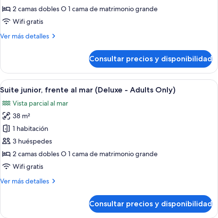
Suite
2 camas dobles O 1 cama de matrimonio grande
junior
Wifi gratis
(Deluxe-
Más
Ver más detalles
Adults
detalles
Only)
de
Consultar precios y disponibilidad
Suite
junior
(Deluxe-
Abrir
Una cama con dosel, un televisor, un es
6
Adults
Suite junior, frente al mar (Deluxe - Adults Only)
todas
Only)
Vista parcial al mar
las
38 m²
fotos
de
1 habitación
Suite
3 huéspedes
junior,
2 camas dobles O 1 cama de matrimonio grande
frente
Wifi gratis
al
Más
Ver más detalles
mar
detalles
(Deluxe
de
Consultar precios y disponibilidad
-
Suite
junior,