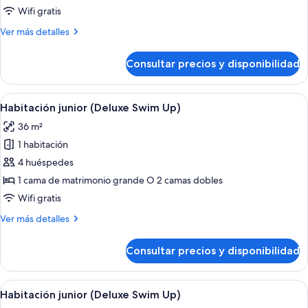
frente
Wifi gratis
al
Más
Ver más detalles
mar
detalles
(Deluxe
de
Consultar precios y disponibilidad
-
Suite
junior,
Adults
frente
Abrir
Habitación de hotel con una cama grand
Only)
11
al
Habitación junior (Deluxe Swim Up)
todas
mar
36 m²
(Deluxe
las
-
1 habitación
fotos
Adults
de
4 huéspedes
Only)
Habitación
1 cama de matrimonio grande O 2 camas dobles
junior
Wifi gratis
(Deluxe
Más
Ver más detalles
Swim
detalles
Up)
de
Consultar precios y disponibilidad
Habitación
junior
(Deluxe
Abrir
Habitación de hotel con una cama grand
11
Swim
Habitación junior (Deluxe Swim Up)
todas
Up)