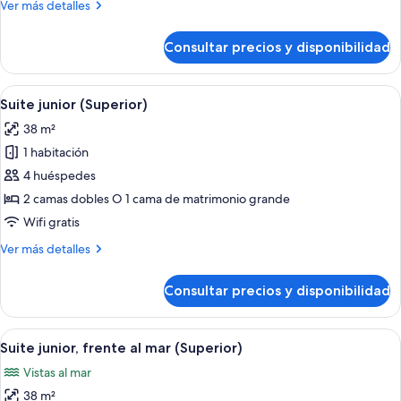
Más
Ver más detalles
mar
detalles
(Superior)
de
Consultar precios y disponibilidad
Suite
junior,
frente
Abrir
Una cama con dosel, televisor y una zo
7
al
Suite junior (Superior)
todas
mar
38 m²
(Superior)
las
1 habitación
fotos
de
4 huéspedes
Suite
2 camas dobles O 1 cama de matrimonio grande
junior
Wifi gratis
(Superior)
Más
Ver más detalles
detalles
de
Consultar precios y disponibilidad
Suite
junior
(Superior)
Abrir
Caja fuerte, escritorio, espacio para tr
6
Suite junior, frente al mar (Superior)
todas
Vistas al mar
las
38 m²
fotos