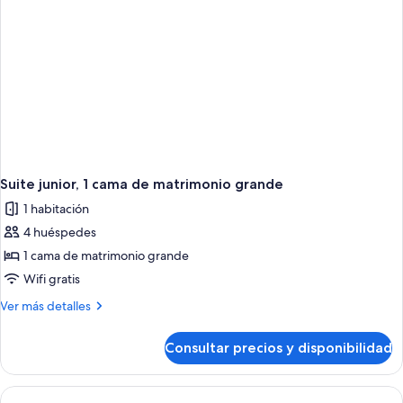
grande
Suite junior, 1 cama de matrimonio grande
1 habitación
4 huéspedes
1 cama de matrimonio grande
Wifi gratis
Más
Ver más detalles
detalles
de
Consultar precios y disponibilidad
Suite
junior,
1
cama