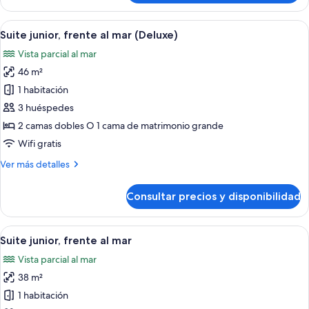
junior
(Deluxe)
Abrir
Una cama con dosel, un televisor, un es
6
Suite junior, frente al mar (Deluxe)
todas
Vista parcial al mar
las
46 m²
fotos
de
1 habitación
Suite
3 huéspedes
junior,
2 camas dobles O 1 cama de matrimonio grande
frente
Wifi gratis
al
Más
Ver más detalles
mar
detalles
(Deluxe)
de
Consultar precios y disponibilidad
Suite
junior,
frente
Abrir
Caja fuerte, escritorio, espacio para tr
7
al
Suite junior, frente al mar
todas
mar
Vista parcial al mar
(Deluxe)
las
38 m²
fotos
de
1 habitación