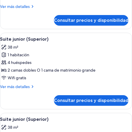
(Superior)
Más
Ver más detalles
detalles
de
Consultar precios y disponibilidad
Suite
junior
(Superior)
Abrir
Una cama con dosel, televisor y una zo
9
Suite junior (Superior)
todas
38 m²
las
1 habitación
fotos
de
4 huéspedes
Suite
2 camas dobles O 1 cama de matrimonio grande
junior
Wifi gratis
(Superior)
Más
Ver más detalles
detalles
de
Consultar precios y disponibilidad
Suite
junior
(Superior)
Abrir
Una cama con dosel, televisor y una zo
9
Suite junior (Superior)
todas
38 m²
las