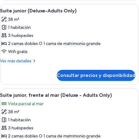
Adults
frente
Abrir
Una cama con dosel con televisor, un es
Only)
5
al
Suite junior (Deluxe-Adults Only)
todas
mar
38 m²
(Deluxe
las
-
1 habitación
fotos
Adults
de
3 huéspedes
Only)
Suite
2 camas dobles O 1 cama de matrimonio grande
junior
Wifi gratis
(Deluxe-
Más
Ver más detalles
Adults
detalles
Only)
de
Consultar precios y disponibilidad
Suite
junior
(Deluxe-
Abrir
Una cama con dosel, un televisor, un es
6
Adults
Suite junior, frente al mar (Deluxe - Adults Only)
todas
Only)
Vista parcial al mar
las
38 m²
fotos
de
1 habitación
Suite
3 huéspedes
junior,
2 camas dobles O 1 cama de matrimonio grande