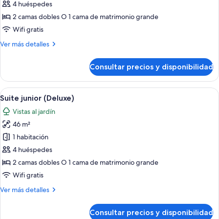
Suite
4 huéspedes
junior,
2 camas dobles O 1 cama de matrimonio grande
frente
Wifi gratis
al
Más
Ver más detalles
mar
detalles
de
Consultar precios y disponibilidad
Suite
junior,
frente
Abrir
Una cama con dosel con televisor, un es
5
al
Suite junior (Deluxe)
todas
mar
Vistas al jardín
las
46 m²
fotos
de
1 habitación
Suite
4 huéspedes
junior
2 camas dobles O 1 cama de matrimonio grande
(Deluxe)
Wifi gratis
Más
Ver más detalles
detalles
de
Consultar precios y disponibilidad
Suite