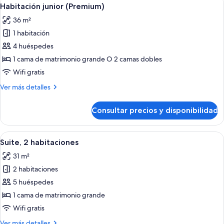
Abrir
9
Habitación junior (Premium)
todas
36 m²
las
1 habitación
fotos
de
4 huéspedes
Habitación
1 cama de matrimonio grande O 2 camas dobles
junior
Wifi gratis
(Premium)
Más
Ver más detalles
detalles
de
Consultar precios y disponibilidad
Habitación
junior
(Premium)
Abrir
Un comedor moderno con muebles de ma
9
Suite, 2 habitaciones
todas
31 m²
las
2 habitaciones
fotos
de
5 huéspedes
Suite,
1 cama de matrimonio grande
2
Wifi gratis
habitaciones
Más
Ver más detalles