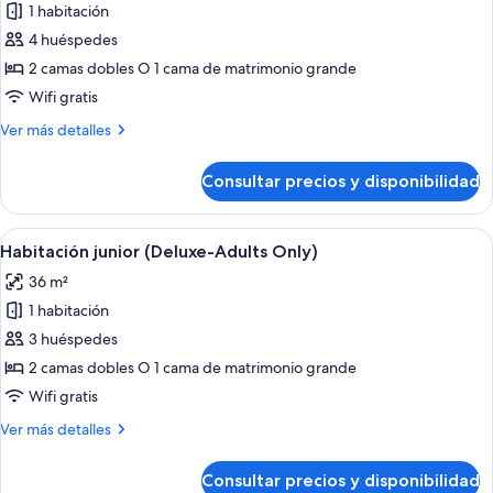
1 habitación
fotos
de
4 huéspedes
Suite
2 camas dobles O 1 cama de matrimonio grande
junior
Wifi gratis
(Superior)
Más
Ver más detalles
detalles
de
Consultar precios y disponibilidad
Suite
junior
(Superior)
Abrir
Una cama con dosel con televisor, un es
7
Habitación junior (Deluxe-Adults Only)
todas
36 m²
las
1 habitación
fotos
de
3 huéspedes
Habitación
2 camas dobles O 1 cama de matrimonio grande
junior
Wifi gratis
(Deluxe-
Más
Ver más detalles
Adults
detalles
Only)
de
Consultar precios y disponibilidad
Habitación