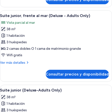
Habitación
junior
(Deluxe-
Abrir
Una cama con dosel, un televisor, un es
6
Adults
Suite junior, frente al mar (Deluxe - Adults Only)
todas
Only)
Vista parcial al mar
las
38 m²
fotos
de
1 habitación
Suite
3 huéspedes
junior,
2 camas dobles O 1 cama de matrimonio grande
frente
Wifi gratis
al
Más
Ver más detalles
mar
detalles
(Deluxe
de
Consultar precios y disponibilidad
-
Suite
junior,
Adults
frente
Abrir
Una cama con dosel con televisor, un es
Only)
5
al
Suite junior (Deluxe-Adults Only)
todas
mar
38 m²
(Deluxe
las
-
1 habitación
fotos
Adults
de
3 huéspedes
Only)