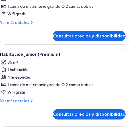
Habitación
1 cama de matrimonio grande O 2 camas dobles
junior
Wifi gratis
(Premium)
Más
Ver más detalles
detalles
de
Consultar precios y disponibilidad
Habitación
junior
(Premium)
Abrir
Una habitación de hotel moderna con u
9
Habitación junior (Premium)
todas
36 m²
las
1 habitación
fotos
de
4 huéspedes
Habitación
1 cama de matrimonio grande O 2 camas dobles
junior
Wifi gratis
(Premium)
Más
Ver más detalles
detalles
de
Consultar precios y disponibilidad
Habitación
junior
(Premium)
Una habitación de hotel moderna con u