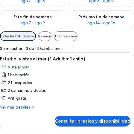
ago 7 - ago 8
ago 8 - ago 9
Consulta la disponibilidad para este fin de semana, ago 7 - ag
Consulta la disponibilidad par
Este fin de semana
Próximo fin de semana
ago 7 - ago 9
ago 14 - ago 16
Filtros
Todas las habitaciones
2 camas
3 camas o más
disponibles
para
Se muestran 13 de 13 habitaciones
las
Abrir
Habitación de hotel moderna con una ca
10
Estudio, vistas al mar (1 Adult + 1 child)
habitaciones
todas
Vista al mar
las
1 habitación
fotos
de
2 huéspedes
Estudio,
2 camas individuales
vistas
Wifi gratis
al
Más
Ver más detalles
mar
detalles
(1
de
Consultar precios y disponibilidad
Estudio,
Adult
vistas
+
al