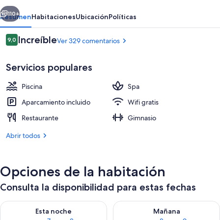
erior
Siguiente
110+
Resumen
Habitaciones
Ubicación
Políticas
Comentarios
Increíble
9,0
Ver 329 comentarios
9,0 de 10
Servicios populares
Piscina
Spa
Aparcamiento incluido
Wifi gratis
Restaurante
Gimnasio
Una piscina al aire libre, sombrillas, t
Abrir todos
Opciones de la habitación
Consulta la disponibilidad para estas fechas
Consulta la disponibilidad para esta noche, ago 7 - ago 8
Consulta la disponibilidad pa
Esta noche
Mañana