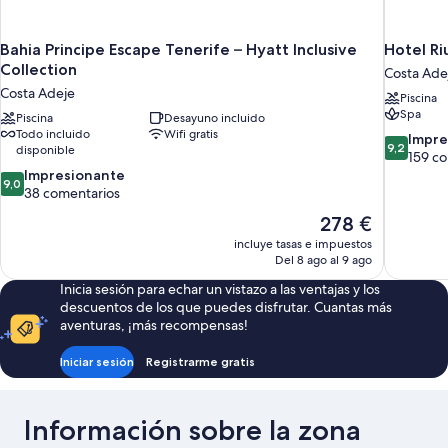
Bahia Principe Escape Tenerife – Hyatt Inclusive
Hotel Ri
Collection
Costa Ade
Costa Adeje
Piscina
Spa
Piscina
Desayuno incluido
Todo incluido
Wifi gratis
9.2
Impre
9,2
disponible
sobre
159 c
9.0
10,
Impresionante
9,0
sobre
Impresion
38 comentarios
10,
159 comen
El
278 €
Impresionante,
precio
incluye tasas e impuestos
38 comentarios
actual
Del 8 ago al 9 ago
es
Inicia sesión para echar un vistazo a las ventajas y los
de
descuentos de los que puedes disfrutar. Cuantas más
278 €
aventuras, ¡más recompensas!
Iniciar sesión
Registrarme gratis
Información sobre la zona