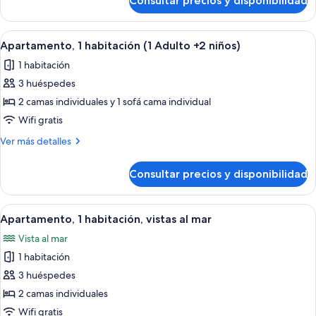
Consultar precios y disponibilidad
Apartamento,
Adultos
1
+
habitación
Abrir
Habitación de hotel moderna con una 
1
11
(2
Apartamento, 1 habitación (1 Adulto +2 niños)
todas
Adultos
niño)
1 habitación
+
las
1
3 huéspedes
fotos
niño)
de
2 camas individuales y 1 sofá cama individual
Apartamento,
Wifi gratis
1
Más
Ver más detalles
habitación
detalles
(1
de
Consultar precios y disponibilidad
Apartamento,
Adulto
1
+2
habitación
Abrir
Habitación de hotel moderna con una 
niños)
12
(1
Apartamento, 1 habitación, vistas al mar
todas
Adulto
Vista al mar
+2
las
niños)
1 habitación
fotos
de
3 huéspedes
Apartamento,
2 camas individuales
1
Wifi gratis