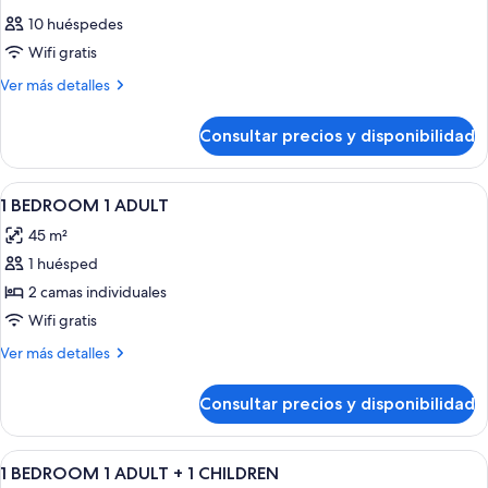
10 huéspedes
Wifi gratis
Más
Ver más detalles
detalles
de
Consultar precios y disponibilidad
Habitación
Abrir
Edredones de plumas, tabla de plancha
9
1 BEDROOM 1 ADULT
todas
45 m²
las
1 huésped
fotos
de
2 camas individuales
1
Wifi gratis
BEDROOM
Más
Ver más detalles
1
detalles
ADULT
de
Consultar precios y disponibilidad
1
BEDROOM
1
Abrir
Edredones de plumas, tabla de plancha
9
ADULT
1 BEDROOM 1 ADULT + 1 CHILDREN
todas