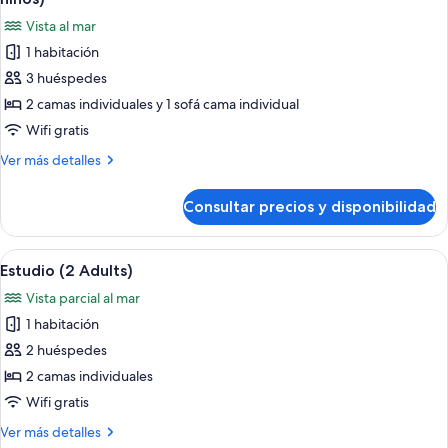
mar
las
Vista al mar
(1
fotos
Adult
1 habitación
de
+2
3 huéspedes
Apartamento,
Children)
1
2 camas individuales y 1 sofá cama individual
habitación,
Wifi gratis
vistas
Más
Ver más detalles
al
detalles
mar
de
Consultar precios y disponibilidad
Apartamento,
(2
1
adultos
habitación,
Abrir
Habitación de hotel moderna con una ca
+
8
vistas
Estudio (2 Adults)
todas
al
1
Vista parcial al mar
mar
las
niños)
(2
1 habitación
fotos
adultos
de
2 huéspedes
+
Estudio
1
2 camas individuales
niños)
(2
Wifi gratis
Adults)
Más
Ver más detalles