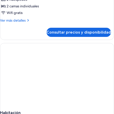
Estudio
2 camas individuales
estándar
Wifi gratis
(1
Más
Ver más detalles
adult
detalles
+
de
Consultar precios y disponibilidad
Estudio
1
estándar
child)
(1
adult
+
1
child)
Habitación