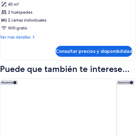
45 m²
las
2 huéspedes
fotos
de
2 camas individuales
1
Wifi gratis
BEDROOM
Más
Ver más detalles
1
detalles
ADULT
de
Consultar precios y disponibilidad
1
+
BEDROOM
1
1
Puede que también te interese...
CHILDREN
ADULT
+
1
Bahia Principe Escape Tenerife – Hyatt Inclusive Collection
Hotel Ri
Anuncio
Anuncio
CHILDREN