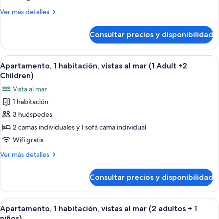
habitación,
Más
Ver más detalles
vistas
detalles
al
de
Consultar precios y disponibilidad
Apartamento,
mar
1
habitación,
Abrir
Habitación de hotel moderna con una 
12
vistas
Apartamento, 1 habitación, vistas al mar (1 Adult +2
todas
al
Children)
mar
las
Vista al mar
fotos
1 habitación
de
3 huéspedes
Apartamento,
1
2 camas individuales y 1 sofá cama individual
habitación,
Wifi gratis
vistas
Más
Ver más detalles
al
detalles
mar
de
Consultar precios y disponibilidad
Apartamento,
(1
1
Adult
habitación,
Abrir
Habitación de hotel moderna con una 
+2
12
vistas
Apartamento, 1 habitación, vistas al mar (2 adultos + 1
todas
al
Children)
niños)