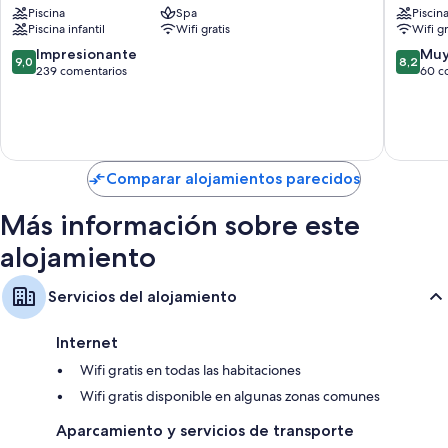
Piscina
Spa
Piscin
Costa
Sol
Piscina infantil
Wifi gratis
Wifi gr
Adeje
Costa
Adeje
9.0
8.2
Impresionante
Muy
9,0
8,2
sobre
sobre
239 comentarios
60 c
10,
10,
Impresionante,
Muy
239 comentarios
bueno,
60 come
Comparar alojamientos parecidos
Más información sobre este
alojamiento
Servicios del alojamiento
Internet
Wifi gratis en todas las habitaciones
Wifi gratis disponible en algunas zonas comunes
Aparcamiento y servicios de transporte