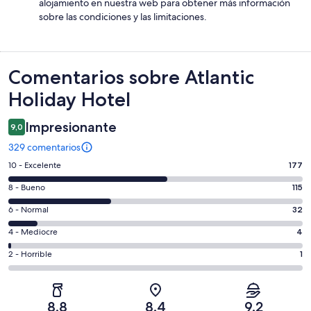
alojamiento en nuestra web para obtener más información
sobre las condiciones y las limitaciones.
Comentarios
Comentarios sobre Atlantic
Holiday Hotel
Impresionante
9,0
329 comentarios
177
10 - Excelente
177
comentarios
115
8 - Bueno
115
de
comentarios
un
32
6 - Normal
32
de
total
comentarios
un
4
4 - Mediocre
4
de
de
total
comentarios
329
un
1
2 - Horrible
1
de
de
con
total
comentarios
329
un
una
de
de
con
total
puntuación
329
un
una
de
8,8
8,4
9,2