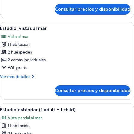
detalles
de
Consultar precios y disponibilidad
Estudio
(2
Adults)
Abrir
Habitación de hotel moderna con una ca
11
Estudio, vistas al mar
todas
Vista al mar
las
1 habitación
fotos
de
2 huéspedes
Estudio,
2 camas individuales
vistas
Wifi gratis
al
Más
Ver más detalles
mar
detalles
de
Consultar precios y disponibilidad
Estudio,
vistas
al
Abrir
Habitación de hotel moderna con una ca
8
mar
Estudio estándar (1 adult + 1 child)
todas
Vista parcial al mar
las
1 habitación
fotos
de
2 huéspedes