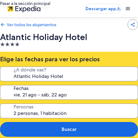
Pasar a la sección principal
Descargar app
Ver todos los alojamientos
Atlantic Holiday Hotel
Alojamiento
de
4.0 estrellas
Elige las fechas para ver los precios
¿A dónde vas?
Fechas
Personas
Buscar