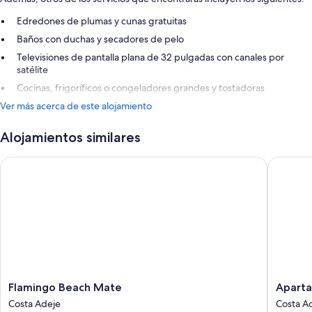
Edredones de plumas y cunas gratuitas
Baños con duchas y secadores de pelo
Televisiones de pantalla plana de 32 pulgadas con canales por
satélite
Cocinas, frigoríficos o congeladores grandes y tostadoras
Ver más acerca de este alojamiento
Alojamientos similares
Flamingo Beach Mate
Apartame
Flamingo
Apartam
Flamingo Beach Mate
Aparta
Beach
Parque
Costa Adeje
Costa A
Mate
del