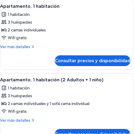
Abrir
Habitación de hotel moderna con una 
1
11
mar
Apartamento, 1 habitación
todas
child)
(1
1 habitación
Adult
las
+
3 huéspedes
fotos
1
de
2 camas individuales
child)
Apartamento,
Wifi gratis
1
Más
Ver más detalles
habitación
detalles
de
Consultar precios y disponibilidad
Apartamento,
1
habitación
Abrir
Habitación de hotel moderna con una 
11
Apartamento, 1 habitación (2 Adultos + 1 niño)
todas
1 habitación
las
3 huéspedes
fotos
de
2 camas individuales y 1 sofá cama individual
Apartamento,
Wifi gratis
1
Más
Ver más detalles
habitación
detalles
(2
de