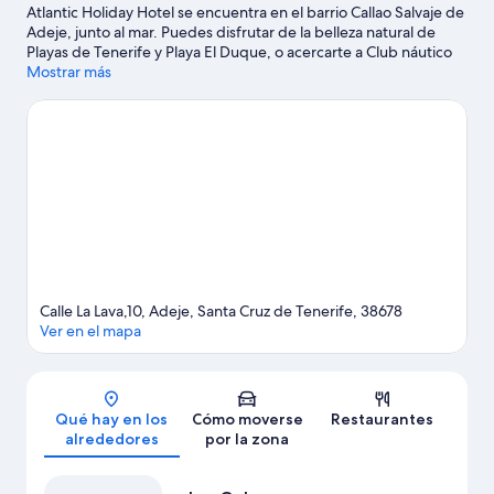
Atlantic Holiday Hotel se encuentra en el barrio Callao Salvaje de
Adeje, junto al mar. Puedes disfrutar de la belleza natural de
Playas de Tenerife y Playa El Duque, o acercarte a Club náutico
Puerto Colón si deseas realizar alguna actividad. ¿Viajas con
Mostrar más
niños? Pues llévalos a Parque Siam y, si te apetece disfrutar de
un evento especial, consulta el calendario de Tenerife Top
Training. Dedica algo de tiempo a descubrir cuáles son las
actividades de la zona, entre las que se incluye el golf.
Ver guía
de viaje de Adeje
Calle La Lava,10, Adeje, Santa Cruz de Tenerife, 38678
Ver en el mapa
Mapa
Qué hay en los
Cómo moverse
Restaurantes
alrededores
por la zona