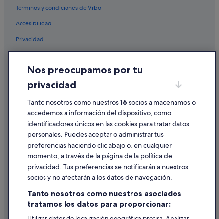
Términos y condiciones de Vrbo
Accesibilidad
Privacidad
Cookies
Nos preocupamos por tu
Condiciones de uso
privacidad
Información legal/contacto
Tanto nosotros como nuestros
16
socios almacenamos o
Pautas sobre el contenido y cómo denunciar contenido
accedemos a información del dispositivo, como
identificadores únicos en las cookies para tratar datos
Ayuda
personales. Puedes aceptar o administrar tus
Ayuda
preferencias haciendo clic abajo o, en cualquier
momento, a través de la página de la política de
Cancelar un vuelo
privacidad. Tus preferencias se notificarán a nuestros
Cancelar una reserva de hotel o de un alquiler vacacional
socios y no afectarán a los datos de navegación.
Plazos de reembolso
Tanto nosotros como nuestros asociados
tratamos los datos para proporcionar:
Utilizar un cupón de Expedia
Utilizar datos de localización geográfica precisa. Analizar