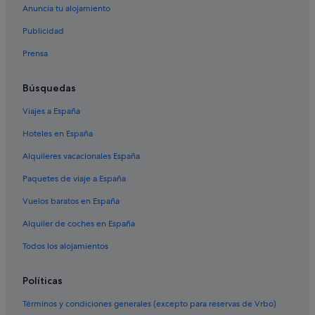
Casas en árboles en Zaventem
Anuncia tu alojamiento
Casas de huéspedes en Zaventem
Publicidad
Hoteles con piscina en Zaventem
Prensa
Hoteles con restaurante en Zaventem
Búsquedas
Pensiones en Zaventem
Viajes a España
B&B en Zaventem
Independent hoteles en Zaventem
Hoteles en España
Alquileres vacacionales España
Paquetes de viaje a España
Vuelos baratos en España
Alquiler de coches en España
Todos los alojamientos
Políticas
Términos y condiciones generales (excepto para reservas de Vrbo)