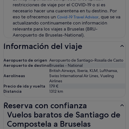
restricciones de viaje por el COVID-19 o si es
necesario hacer una cuarentena en tu destino. Por
eso te ofrecemos un
, que se va
Covid-19 Travel Advisor
actualizando continuamente con información
relevante para los viajes a Bruselas (BRU-
Aeropuerto de Bruselas-National).
Información del viaje
Aeropuerto de origen
Aeropuerto de Santiago-Rosalía de Casto
Aeropuerto de destino
Bruselas - National
British Airways, Iberia, KLM, Lufthansa,
Aerolíneas
Swiss International Air Lines, Vueling
Airlines
Precio de ida y vuelta
179 €
Distancia
1312
km
Reserva con confianza
Vuelos baratos de Santiago de Compostela a Bruselas
Vuelos baratos de Santiago de
Compostela a Bruselas