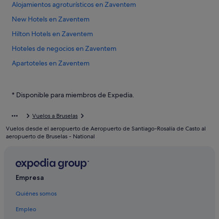
Alojamientos agroturísticos en Zaventem
New Hotels en Zaventem
Hilton Hotels en Zaventem
Hoteles de negocios en Zaventem
Apartoteles en Zaventem
Hoteles para ir de compras en Zaventem
Hoteles cerca de Estación de tren del aeropuerto de Bruselas
* Disponible para miembros de Expedia.
Melsbroek hoteles
Vuelos a Bruselas
Apartamentos en Zaventem
Vuelos desde el aeropuerto de Aeropuerto de Santiago-Rosalía de Casto al
Zaventem hoteles
aeropuerto de Bruselas - National
Nh Hotels en Zaventem
Albergues en Zaventem
Empresa
Thon Hotels en Zaventem
Quiénes somos
Hoteles con casino en Zaventem
Hoteles de 3 estrellas en Zaventem
Empleo