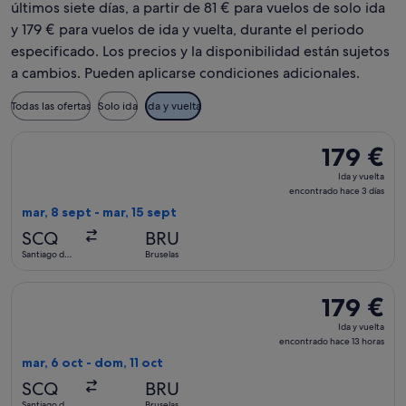
últimos siete días, a partir de 81 € para vuelos de solo ida
y 179 € para vuelos de ida y vuelta, durante el periodo
especificado. Los precios y la disponibilidad están sujetos
a cambios. Pueden aplicarse condiciones adicionales.
Todas las ofertas
Solo ida
Ida y vuelta
Seleccionar vuelo de Swiss International Air Lines, con salid
179 €
179 €
Ida
Ida y vuelta
y
encontrado hace 3 días
vuelta,
mar, 8 sept - mar, 15 sept
encontrado
SCQ
BRU
hace
Santiago de
Bruselas
3 días
Compostela
Seleccionar vuelo de Lufthansa, con salida el mar, 6 oct de 
179 €
179 €
Ida
Ida y vuelta
y
encontrado hace 13 horas
vuelta,
mar, 6 oct - dom, 11 oct
encontrado
SCQ
BRU
hace
Santiago de
Bruselas