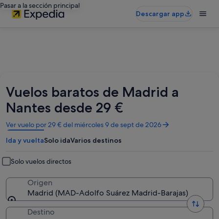
Pasar a la sección principal
Descargar app
Vuelos baratos de Madrid a
Nantes desde 29 €
Se
Ver vuelo por 29 € del miércoles 9 de sept de 2026
abre
Ida y vuelta
Solo ida
Varios destinos
en
una
ventana
Solo vuelos directos
nueva
Origen
Madrid (MAD-Adolfo Suárez Madrid-Barajas)
Destino