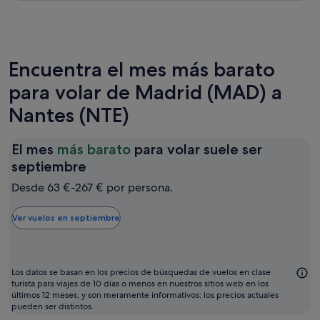
Encuentra el mes más barato
para volar de Madrid (MAD) a
Nantes (NTE)
El mes
más barato
para volar suele ser
El
septiembre
mes
Desde 63 €-267 € por persona.
más
barato
Ver vuelos en septiembre
para
volar
suele
Los datos se basan en los precios de búsquedas de vuelos en clase
ser
turista para viajes de 10 días o menos en nuestros sitios web en los
últimos 12 meses, y son meramente informativos: los precios actuales
septiembre
pueden ser distintos.