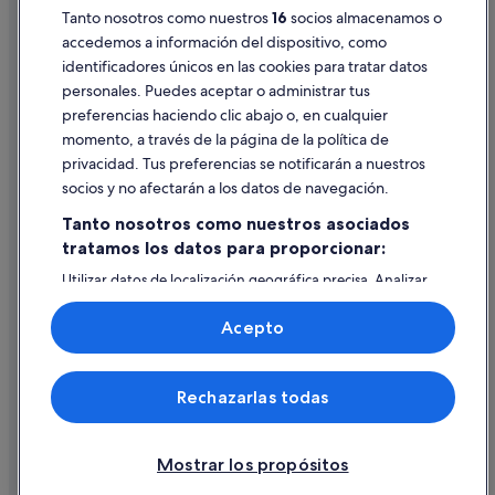
Tanto nosotros como nuestros
16
socios almacenamos o
Pautas sobre el contenido y cómo denunciar contenido
accedemos a información del dispositivo, como
identificadores únicos en las cookies para tratar datos
Ayuda
personales. Puedes aceptar o administrar tus
Ayuda
preferencias haciendo clic abajo o, en cualquier
momento, a través de la página de la política de
Cancelar un vuelo
privacidad. Tus preferencias se notificarán a nuestros
Cancelar una reserva de hotel o de un alquiler vacacional
socios y no afectarán a los datos de navegación.
Plazos de reembolso
Tanto nosotros como nuestros asociados
tratamos los datos para proporcionar:
Utilizar un cupón de Expedia
Utilizar datos de localización geográfica precisa. Analizar
Documentos para viajes internacionales
activamente las características del dispositivo para su
identificación. Almacenar la información en un dispositivo
Acepto
y/o acceder a ella. Publicidad y contenido personalizados,
medición de publicidad y contenido, investigación de
audiencia y desarrollo de servicios.
© 2026 Expedia, Inc., una empresa de Expedia Group. Todos los
Rechazarlas todas
Lista de asociados (proveedores)
derechos reservados. Expedia y el logotipo de Expedia son marcas
comerciales o marcas comerciales registradas de Expedia, Inc.
Vacationspot, S.L., Agencia de Viajes, I-AV-0000631.3.
Mostrar los propósitos