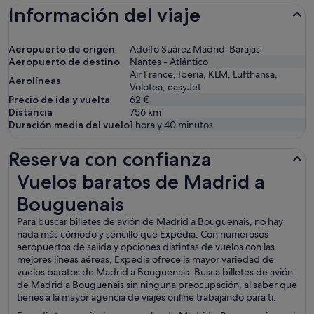
Información del viaje
Aeropuerto de origen
Adolfo Suárez Madrid-Barajas
Aeropuerto de destino
Nantes - Atlántico
Air France, Iberia, KLM, Lufthansa,
Aerolíneas
Volotea, easyJet
Precio de ida y vuelta
62 €
Distancia
756
km
Duración media del vuelo
1 hora y 40 minutos
Reserva con confianza
Vuelos baratos de Madrid a Bouguenais
Vuelos baratos de Madrid a
Bouguenais
Para buscar billetes de avión de Madrid a Bouguenais, no hay
nada más cómodo y sencillo que Expedia. Con numerosos
aeropuertos de salida y opciones distintas de vuelos con las
mejores líneas aéreas, Expedia ofrece la mayor variedad de
vuelos baratos de Madrid a Bouguenais. Busca billetes de avión
de Madrid a Bouguenais sin ninguna preocupación, al saber que
tienes a la mayor agencia de viajes online trabajando para ti.