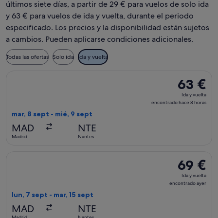
últimos siete días, a partir de 29 € para vuelos de solo ida
y 63 € para vuelos de ida y vuelta, durante el periodo
especificado. Los precios y la disponibilidad están sujetos
a cambios. Pueden aplicarse condiciones adicionales.
Todas las ofertas
Solo ida
Ida y vuelta
Seleccionar vuelo de Volotea, con salida el mar, 8 sept de M
63 €
63 €
Ida
Ida y vuelta
y
encontrado hace 8 horas
vuelta,
mar, 8 sept - mié, 9 sept
encontrad
MAD
NTE
hace
Madrid
Nantes
8 horas
Seleccionar vuelo de Volotea, con salida el lun, 7 sept de Ma
69 €
69 €
Ida
Ida y vuelta
y
encontrado ayer
vuelta,
lun, 7 sept - mar, 15 sept
encontrad
MAD
NTE
ayer
Madrid
Nantes