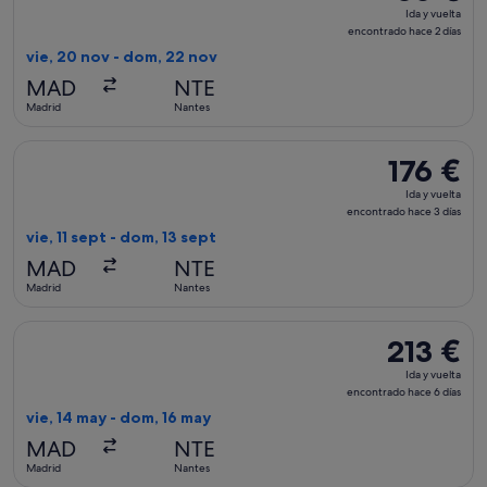
Ida
Ida y vuelta
y
encontrado hace 2 días
vuelta,
vie, 20 nov - dom, 22 nov
encontrado
MAD
NTE
hace
Madrid
Nantes
2 días
Seleccionar vuelo de Air France, con salida el vie, 11 sept d
176 €
176 €
Ida
Ida y vuelta
y
encontrado hace 3 días
vuelta,
vie, 11 sept - dom, 13 sept
encontrado
MAD
NTE
hace
Madrid
Nantes
3 días
Seleccionar vuelo de Lufthansa, con salida el vie, 14 may de
213 €
213 €
Ida
Ida y vuelta
y
encontrado hace 6 días
vuelta,
vie, 14 may - dom, 16 may
encontrado
MAD
NTE
hace
Madrid
Nantes
6 días