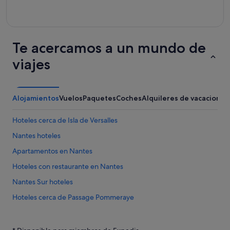
Te acercamos a un mundo de
viajes
Alojamientos
Vuelos
Paquetes
Coches
Alquileres de vacaciones
Hoteles cerca de Isla de Versalles
Nantes hoteles
Apartamentos en Nantes
Hoteles con restaurante en Nantes
Nantes Sur hoteles
Hoteles cerca de Passage Pommeraye
Centro de Nantes hoteles
Albergues en Nantes