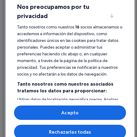
Nos preocupamos por tu
Condiciones de uso
privacidad
Información legal/contacto
Tanto nosotros como nuestros
16
socios almacenamos o
Pautas sobre el contenido y cómo denunciar contenido
accedemos a información del dispositivo, como
identificadores únicos en las cookies para tratar datos
Ayuda
personales. Puedes aceptar o administrar tus
Ayuda
preferencias haciendo clic abajo o, en cualquier
momento, a través de la página de la política de
Cancelar un vuelo
privacidad. Tus preferencias se notificarán a nuestros
Cancelar una reserva de hotel o de un alquiler vacacional
socios y no afectarán a los datos de navegación.
Plazos de reembolso
Tanto nosotros como nuestros asociados
tratamos los datos para proporcionar:
Utilizar un cupón de Expedia
Utilizar datos de localización geográfica precisa. Analizar
Documentos para viajes internacionales
activamente las características del dispositivo para su
identificación. Almacenar la información en un dispositivo
Acepto
y/o acceder a ella. Publicidad y contenido personalizados,
medición de publicidad y contenido, investigación de
audiencia y desarrollo de servicios.
© 2026 Expedia, Inc., una empresa de Expedia Group. Todos los
Rechazarlas todas
Lista de asociados (proveedores)
derechos reservados. Expedia y el logotipo de Expedia son marcas