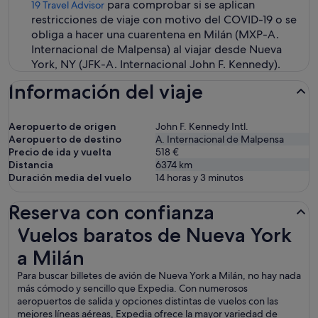
para comprobar si se aplican
19 Travel Advisor
restricciones de viaje con motivo del COVID-19 o se
obliga a hacer una cuarentena en Milán (MXP-A.
Internacional de Malpensa) al viajar desde Nueva
York, NY (JFK-A. Internacional John F. Kennedy).
Información del viaje
Aeropuerto de origen
John F. Kennedy Intl.
Aeropuerto de destino
A. Internacional de Malpensa
Precio de ida y vuelta
518 €
Distancia
6374
km
Duración media del vuelo
14 horas y 3 minutos
Reserva con confianza
Vuelos baratos de Nueva York a Milán
Vuelos baratos de Nueva York
a Milán
Para buscar billetes de avión de Nueva York a Milán, no hay nada
más cómodo y sencillo que Expedia. Con numerosos
aeropuertos de salida y opciones distintas de vuelos con las
mejores líneas aéreas, Expedia ofrece la mayor variedad de