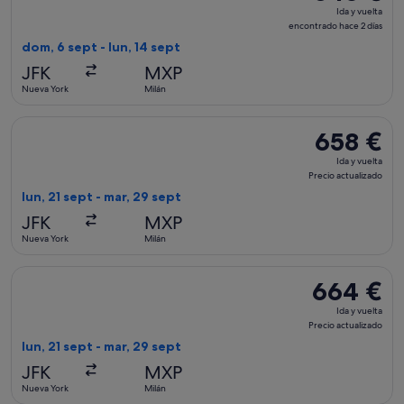
Ida
Ida y vuelta
y
encontrado hace 2 días
vuelta,
dom, 6 sept - lun, 14 sept
encontrado
JFK
MXP
hace
Nueva York
Milán
2 días
Seleccionar vuelo de Delta, con salida el lun, 21 sept de Nue
658 €
658 €
Ida
Ida y vuelta
y
Precio actualizado
vuelta,
lun, 21 sept - mar, 29 sept
Precio
JFK
MXP
actualizado
Nueva York
Milán
Seleccionar vuelo de American Airlines, con salida el lun, 21
664 €
664 €
Ida
Ida y vuelta
y
Precio actualizado
vuelta,
lun, 21 sept - mar, 29 sept
Precio
JFK
MXP
actualizado
Nueva York
Milán