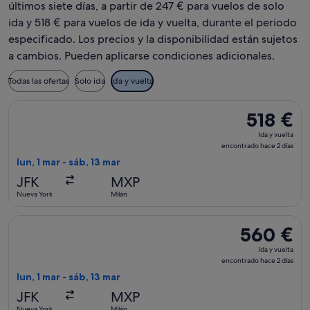
últimos siete días, a partir de 247 € para vuelos de solo
ida y 518 € para vuelos de ida y vuelta, durante el periodo
especificado. Los precios y la disponibilidad están sujetos
a cambios. Pueden aplicarse condiciones adicionales.
Todas las ofertas
Solo ida
Ida y vuelta
Seleccionar vuelo de TAP Portugal, con salida el lun, 1 mar d
518 €
518 €
Ida
Ida y vuelta
y
encontrado hace 2 días
vuelta,
lun, 1 mar - sáb, 13 mar
encontrado
JFK
MXP
hace
Nueva York
Milán
2 días
Seleccionar vuelo de Condor, con salida el lun, 1 mar de Nue
560 €
560 €
Ida
Ida y vuelta
y
encontrado hace 2 días
vuelta,
lun, 1 mar - sáb, 13 mar
encontrado
JFK
MXP
hace
Nueva York
Milán