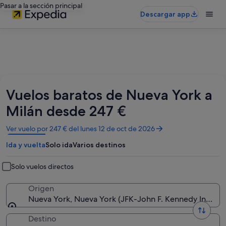
Pasar a la sección principal
Descargar app
Vuelos baratos de Nueva York a
Milán desde 247 €
Se
Ver vuelo por 247 € del lunes 12 de oct de 2026
abre
Ida y vuelta
Solo ida
Varios destinos
en
una
ventana
Solo vuelos directos
nueva
Origen
Nueva York, Nueva York (JFK-John F. Kennedy Intl.)
Destino