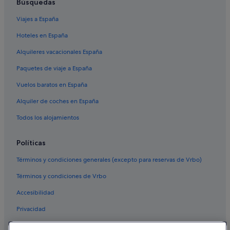
Búsquedas
Viajes a España
Hoteles en España
Alquileres vacacionales España
Paquetes de viaje a España
Vuelos baratos en España
Alquiler de coches en España
Todos los alojamientos
Políticas
Términos y condiciones generales (excepto para reservas de Vrbo)
Términos y condiciones de Vrbo
Accesibilidad
Privacidad
Cookies