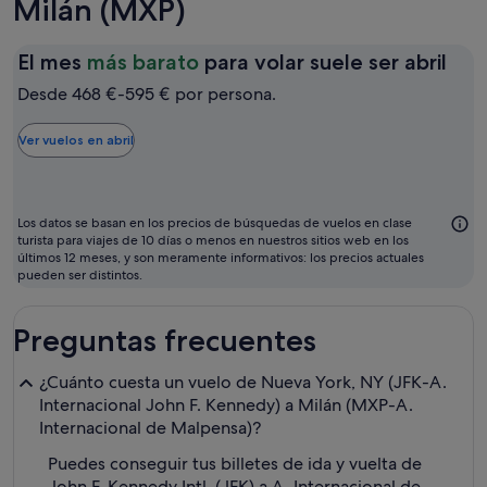
Milán (MXP)
El
El mes
más barato
para volar suele ser abril
mes
Desde 468 €-595 € por persona.
más
bar
Ver vuelos en abril
par
vola
sue
Los datos se basan en los precios de búsquedas de vuelos en clase
ser
turista para viajes de 10 días o menos en nuestros sitios web en los
últimos 12 meses, y son meramente informativos: los precios actuales
abri
pueden ser distintos.
Preguntas frecuentes
¿Cuánto cuesta un vuelo de Nueva York, NY (JFK-A.
Internacional John F. Kennedy) a Milán (MXP-A.
Internacional de Malpensa)?
Puedes conseguir tus billetes de ida y vuelta de
John F. Kennedy Intl. (JFK) a A. Internacional de