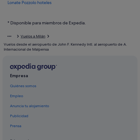
Lonate Pozzolo hoteles
Cardano al Campo hoteles
Cascina Elisa hoteles
* Disponible para miembros de Expedia.
Ferno hoteles
Vuelos a Milán
Gallarate hoteles
Vuelos desde el aeropuerto de John F. Kennedy Intl. al aeropuerto de A.
Hoteles de 3 estrellas en Gallarate
Internacional de Malpensa
Besnate hoteles
Albergues en Ferno
Empresa
Hoteles cerca de A. Internacional de Malpensa
Quiénes somos
Casorate Sempione hoteles
Hoteles baratos en Gallarate
Empleo
Anuncia tu alojamiento
Publicidad
Prensa