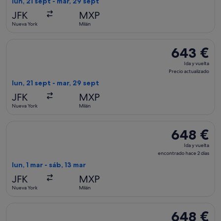
lun, 21 sept - mar, 29 sept
Precio
JFK
MXP
actualizado
Nueva York
Milán
Seleccionar vuelo de British Airways, con salida el lun, 21 s
643 €
643 €
Ida
Ida y vuelta
y
Precio actualizado
vuelta,
lun, 21 sept - mar, 29 sept
Precio
JFK
MXP
actualizado
Nueva York
Milán
Seleccionar vuelo de Swiss International Air Lines, con salid
648 €
648 €
Ida
Ida y vuelta
y
encontrado hace 2 días
vuelta,
lun, 1 mar - sáb, 13 mar
encontrado
JFK
MXP
hace
Nueva York
Milán
2 días
Seleccionar vuelo de Scandinavian Airlines, con salida el dom
648 €
648 €