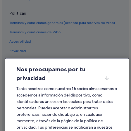
Políticas
Términos y condiciones generales (excepto para reservas de Vrbo)
Términos y condiciones de Vrbo
Accesibilidad
Privacidad
Cookies
Nos preocupamos por tu
Condiciones de uso
privacidad
Información legal/contacto
Tanto nosotros como nuestros
16
socios almacenamos o
Pautas sobre el contenido y cómo denunciar contenido
accedemos a información del dispositivo, como
identificadores únicos en las cookies para tratar datos
Ayuda
personales. Puedes aceptar o administrar tus
Ayuda
preferencias haciendo clic abajo o, en cualquier
momento, a través de la página de la política de
Cancelar un vuelo
privacidad. Tus preferencias se notificarán a nuestros