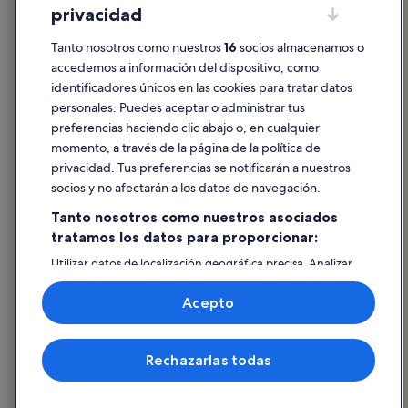
privacidad
Información legal/contacto
Tanto nosotros como nuestros
16
socios almacenamos o
Pautas sobre el contenido y cómo denunciar contenido
accedemos a información del dispositivo, como
identificadores únicos en las cookies para tratar datos
Ayuda
personales. Puedes aceptar o administrar tus
Ayuda
preferencias haciendo clic abajo o, en cualquier
momento, a través de la página de la política de
Cancelar un vuelo
privacidad. Tus preferencias se notificarán a nuestros
Cancelar una reserva de hotel o de un alquiler vacacional
socios y no afectarán a los datos de navegación.
Plazos de reembolso
Tanto nosotros como nuestros asociados
tratamos los datos para proporcionar:
Utilizar un cupón de Expedia
Utilizar datos de localización geográfica precisa. Analizar
Documentos para viajes internacionales
activamente las características del dispositivo para su
identificación. Almacenar la información en un dispositivo
Acepto
y/o acceder a ella. Publicidad y contenido personalizados,
medición de publicidad y contenido, investigación de
audiencia y desarrollo de servicios.
© 2026 Expedia, Inc., una empresa de Expedia Group. Todos los
Rechazarlas todas
Lista de asociados (proveedores)
derechos reservados. Expedia y el logotipo de Expedia son marcas
comerciales o marcas comerciales registradas de Expedia, Inc.
Vacationspot, S.L., Agencia de Viajes, I-AV-0000631.3.