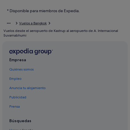
Phra Samut Chedi hoteles
Racha Thewa hoteles
* Disponible para miembros de Expedia.
Laem Fa Pha hoteles
Vuelos a Bangkok
Thai Ban hoteles
Vuelos desde el aeropuerto de Kastrup al aeropuerto de A. Internacional
Bang Sao Thong hoteles
Suvarnabhumi
Nai Khlong Bang Pla Kot hoteles
Bang Kaeo hoteles
Empresa
Samut Prakan hoteles
Quiénes somos
Empleo
Anuncia tu alojamiento
Publicidad
Prensa
Búsquedas