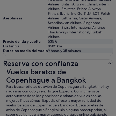
Airlines, British Airways, China Eastern
Airlines, Emirates, Etihad Airways,
Finnair, Iberia, IndiGo, KLM, LOT-Polish
Aerolíneas
Airlines, Lufthansa, Qatar Airways,
Scandinavian Airlines, Singapore
Airlines, Swiss International Air Lines,
Thai Airways International, Turkish
Airlines
Precio de ida y vuelta
535 €
Distancia
8585
km
Duración media del vuelo
9 horas y 35 minutos
Reserva con confianza
Vuelos baratos de Copenhague a Bangkok
Vuelos baratos de
Copenhague a Bangkok
Para buscar billetes de avión de Copenhague a Bangkok, no hay
nada más cómodo y sencillo que Expedia. Con numerosos
aeropuertos de salida y opciones distintas de vuelos con las
mejores líneas aéreas, Expedia ofrece la mayor variedad de
vuelos baratos de Copenhague a Bangkok. Busca billetes de
avión de Copenhague a Bangkok sin ninguna preocupación, al
saber que tienes a la mayor agencia de viajes online trabajando