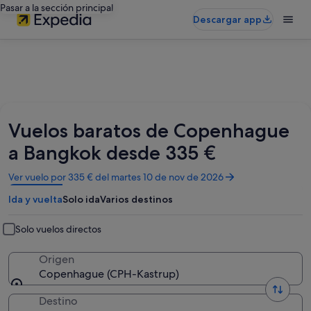
Pasar a la sección principal
Descargar app
Vuelos baratos de Copenhague
a Bangkok desde 335 €
Se
Ver vuelo por 335 € del martes 10 de nov de 2026
abre
Ida y vuelta
Solo ida
Varios destinos
en
una
ventana
Solo vuelos directos
nueva
Origen
Copenhague (CPH-Kastrup)
Destino