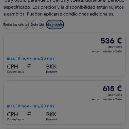
ida y 536 € para vuelos de ida y vuelta, durante el periodo
especificado. Los precios y la disponibilidad están sujetos
a cambios. Pueden aplicarse condiciones adicionales.
Todas las ofertas
Solo ida
Ida y vuelta
Seleccionar vuelo de Air China, con salida el mar, 10 nov de
536 €
536 €
Ida
Ida y vuelta
y
encontrado hace 2 días
vuelta,
mar, 10 nov - lun, 23 nov
encontrado
CPH
BKK
hace
Copenhague
Bangkok
2 días
Seleccionar vuelo de Etihad Airways, con salida el mar, 10 n
615 €
615 €
Ida
Ida y vuelta
y
encontrado hace 2 días
vuelta,
mar, 10 nov - lun, 23 nov
encontrado
CPH
BKK
hace
Copenhague
Bangkok
2 días