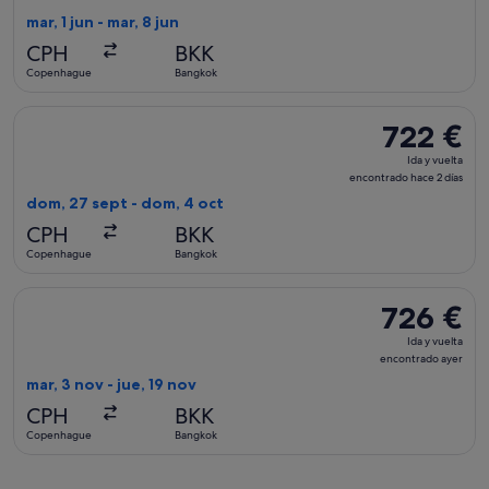
vuelta,
mar, 1 jun - mar, 8 jun
encontrado
CPH
BKK
hace
Copenhague
Bangkok
5 días
Seleccionar vuelo de KLM, con salida el dom, 27 sept de Co
722 €
722 €
Ida
Ida y vuelta
y
encontrado hace 2 días
vuelta,
dom, 27 sept - dom, 4 oct
encontrado
CPH
BKK
hace
Copenhague
Bangkok
2 días
Seleccionar vuelo de Oman Air, con salida el mar, 3 nov de 
726 €
726 €
Ida
Ida y vuelta
y
encontrado ayer
vuelta,
mar, 3 nov - jue, 19 nov
encontrado
CPH
BKK
ayer
Copenhague
Bangkok