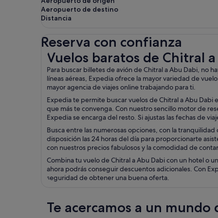
Aeropuerto de origen
Aeropuerto de destino
Distancia
Reserva con confianza
Vuelos baratos de Chitral a Abu Dabi
Vuelos baratos de Chitral 
Para buscar billetes de avión de Chitral a Abu Dabi, no 
líneas aéreas, Expedia ofrece la mayor variedad de vuelos
mayor agencia de viajes online trabajando para ti.
Expedia te permite buscar vuelos de Chitral a Abu Dabi e
que más te convenga. Con nuestro sencillo motor de reserv
Expedia se encarga del resto. Si ajustas las fechas de vi
Busca entre las numerosas opciones, con la tranquilidad d
disposición las 24 horas del día para proporcionarte asist
con nuestros precios fabulosos y la comodidad de contar 
Combina tu vuelo de Chitral a Abu Dabi con un hotel o un
ahora podrás conseguir descuentos adicionales. Con Exped
seguridad de obtener una buena oferta.
Te acercamos a un mundo d