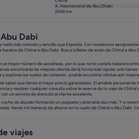
Chitral
A. Internacional de Abu Dhabi
2065
km
a Abu Dabi
hay nada más cómodo y sencillo que Expedia. Con numerosos aeropuertos d
 baratos de Chitral a Abu Dabi. Busca billetes de avión de Chitral a Abu 
n el mayor número de aerolíneas, por lo que no te costará nada encontrar 
as encontrarás las mejores ofertas de la forma más rápida: solo tienes que
aje y exploras los vuelos de conexión, podrás encontrar ofertas aún mejore
e saber que tienes el mejor precio garantizado. El amable personal de nue
encia y resolver cualquier consulta sobre la reserva de tu viaje de Chitral
con un servicio de atención al cliente excelente.
 coche de alquiler formando un paquete y ahorrarás aún más. Y si reserv
ia, tienes mil maneras de ahorrar en tu vuelo de Chitral a Abu Dabi. Conf
e viajes