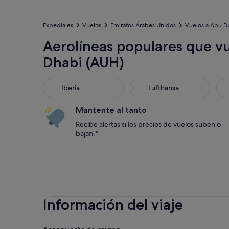
Expedia.es
Vuelos
Emiratos Árabes Unidos
Vuelos a Abu D
Aerolíneas populares que vu
Dhabi (AUH)
Iberia
Lufthansa
Vue
Iberia
Lufthansa
Mantente al tanto
Recibe alertas si los precios de vuelos suben o
bajan.*
Información del viaje