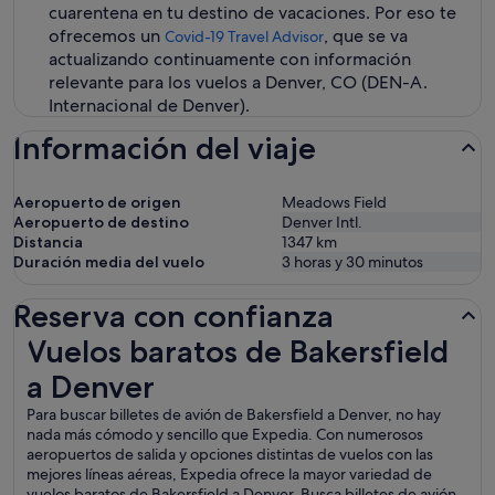
cuarentena en tu destino de vacaciones. Por eso te
ofrecemos un
, que se va
Covid-19 Travel Advisor
actualizando continuamente con información
relevante para los vuelos a Denver, CO (DEN-A.
Internacional de Denver).
Información del viaje
Aeropuerto de origen
Meadows Field
Aeropuerto de destino
Denver Intl.
Distancia
1347
km
Duración media del vuelo
3 horas y 30 minutos
Reserva con confianza
Vuelos baratos de Bakersfield a Denver
Vuelos baratos de Bakersfield
a Denver
Para buscar billetes de avión de Bakersfield a Denver, no hay
nada más cómodo y sencillo que Expedia. Con numerosos
aeropuertos de salida y opciones distintas de vuelos con las
mejores líneas aéreas, Expedia ofrece la mayor variedad de
vuelos baratos de Bakersfield a Denver. Busca billetes de avión