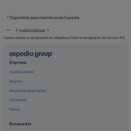
Thornton hoteles
Glendale hoteles
* Disponible para miembros de Expedia.
Lowry Field hoteles
Vuelos a Denver
Watkins hoteles
Vuelos desde el aeropuerto de Meadows Field al aeropuerto de Denver Intl.
Henderson hoteles
Condado de Denver hoteles
Elyria Swansea hoteles
Empresa
Marriott Hotels & Resorts en Montclair
Quiénes somos
Commerce City hoteles
Empleo
Northeast Park Hill hoteles
Anuncia tu alojamiento
Casas de campo en Denver
Publicidad
Prensa
Búsquedas