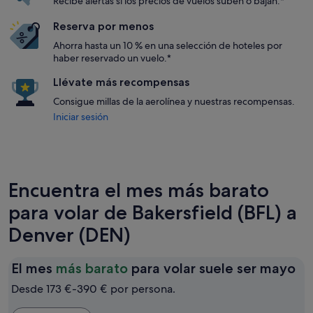
Recibe alertas si los precios de vuelos suben o bajan.*
Reserva por menos
Ahorra hasta un 10 % en una selección de hoteles por
haber reservado un vuelo.*
Llévate más recompensas
Consigue millas de la aerolínea y nuestras recompensas.
Iniciar sesión
Encuentra el mes más barato
para volar de Bakersfield (BFL) a
Denver (DEN)
El
El mes
más barato
para volar suele ser mayo
me
Desde 173 €-390 € por persona.
má