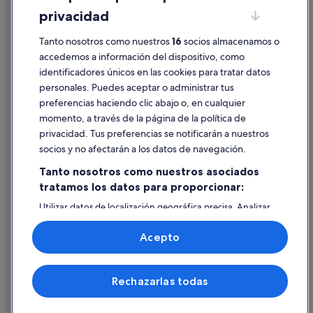
privacidad
Información legal/contacto
Tanto nosotros como nuestros
16
socios almacenamos o
Pautas sobre el contenido y cómo denunciar contenido
accedemos a información del dispositivo, como
identificadores únicos en las cookies para tratar datos
Ayuda
personales. Puedes aceptar o administrar tus
Ayuda
preferencias haciendo clic abajo o, en cualquier
momento, a través de la página de la política de
Cancelar un vuelo
privacidad. Tus preferencias se notificarán a nuestros
Cancelar una reserva de hotel o de un alquiler vacacional
socios y no afectarán a los datos de navegación.
Plazos de reembolso
Tanto nosotros como nuestros asociados
tratamos los datos para proporcionar:
Utilizar un cupón de Expedia
Utilizar datos de localización geográfica precisa. Analizar
Documentos para viajes internacionales
activamente las características del dispositivo para su
identificación. Almacenar la información en un dispositivo
Acepto
y/o acceder a ella. Publicidad y contenido personalizados,
medición de publicidad y contenido, investigación de
audiencia y desarrollo de servicios.
© 2026 Expedia, Inc., una empresa de Expedia Group. Todos los
Rechazarlas todas
Lista de asociados (proveedores)
derechos reservados. Expedia y el logotipo de Expedia son marcas
comerciales o marcas comerciales registradas de Expedia, Inc.
Vacationspot, S.L., Agencia de Viajes, I-AV-0000631.3.