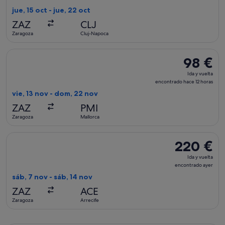
vuelta,
jue, 15 oct - jue, 22 oct
encontrad
ZAZ
CLJ
hace
Zaragoza
Cluj-Napoca
5 días
Seleccionar vuelo de Iberia, con salida el vie, 13 nov de Zar
98 €
98 €
Ida
Ida y vuelta
y
encontrado hace 12 horas
vuelta,
vie, 13 nov - dom, 22 nov
encontrad
ZAZ
PMI
hace
Zaragoza
Mallorca
12 horas
Seleccionar vuelo de Binter Canarias, con salida el sáb, 7 no
220 €
220 €
Ida
Ida y vuelta
y
encontrado ayer
vuelta,
sáb, 7 nov - sáb, 14 nov
encontrado
ZAZ
ACE
ayer
Zaragoza
Arrecife