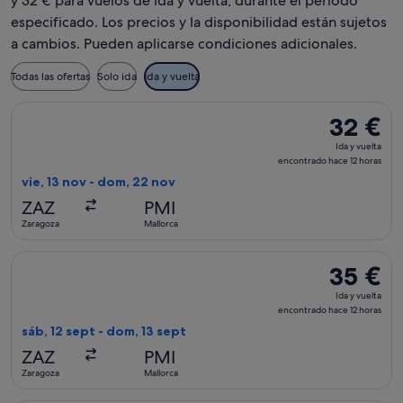
y 32 € para vuelos de ida y vuelta, durante el periodo
especificado. Los precios y la disponibilidad están sujetos
a cambios. Pueden aplicarse condiciones adicionales.
Todas las ofertas
Solo ida
Ida y vuelta
Seleccionar vuelo de Vueling Airlines, con salida el vie, 13 
32 €
32 €
Ida
Ida y vuelta
y
encontrado hace 12 horas
vuelta,
vie, 13 nov - dom, 22 nov
encontrad
ZAZ
PMI
hace
Zaragoza
Mallorca
12 horas
Seleccionar vuelo de Vueling Airlines, con salida el sáb, 12 
35 €
35 €
Ida
Ida y vuelta
y
encontrado hace 12 horas
vuelta,
sáb, 12 sept - dom, 13 sept
encontrad
ZAZ
PMI
hace
Zaragoza
Mallorca
12 horas