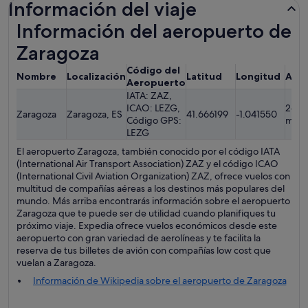
Información del viaje
Información del aeropuerto de
Zaragoza
Código del
Nombre
Localización
Latitud
Longitud
Alti
Aeropuerto
IATA: ZAZ,
ICAO: LEZG,
263.
Zaragoza
Zaragoza, ES
41.666199
-1.041550
Código GPS:
metr
LEZG
El aeropuerto Zaragoza, también conocido por el código IATA
(International Air Transport Association) ZAZ y el código ICAO
(International Civil Aviation Organization) ZAZ, ofrece vuelos con
multitud de compañías aéreas a los destinos más populares del
mundo. Más arriba encontrarás información sobre el aeropuerto
Zaragoza que te puede ser de utilidad cuando planifiques tu
próximo viaje. Expedia ofrece vuelos económicos desde este
aeropuerto con gran variedad de aerolíneas y te facilita la
reserva de tus billetes de avión con compañías low cost que
vuelan a Zaragoza.
Información de Wikipedia sobre el aeropuerto de Zaragoza