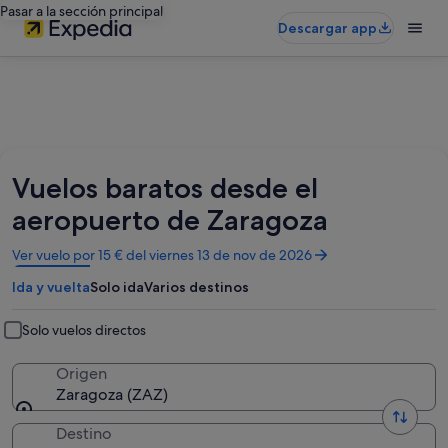
Pasar a la sección principal
Descargar app
Vuelos baratos desde el
aeropuerto de Zaragoza
Se
Ver vuelo por 15 € del viernes 13 de nov de 2026
abre
Ida y vuelta
Solo ida
Varios destinos
en
una
ventana
Solo vuelos directos
nueva
Origen
Zaragoza (ZAZ)
Destino