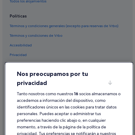
Todos los alojamientos
Políticas
Términos y condiciones generales (excepto para reservas de Vrbo)
Términos y condiciones de Vrbo
Accesibilidad
Privacidad
Cookies
Nos preocupamos por tu
Condiciones de uso
privacidad
Información legal/contacto
Pautas sobre el contenido y cómo denunciar contenido
Tanto nosotros como nuestros
16
socios almacenamos o
accedemos a información del dispositivo, como
identificadores únicos en las cookies para tratar datos
Ayuda
personales. Puedes aceptar o administrar tus
Ayuda
preferencias haciendo clic abajo o, en cualquier
momento, a través de la página de la política de
Cancelar un vuelo
privacidad. Tus preferencias se notificarán a nuestros