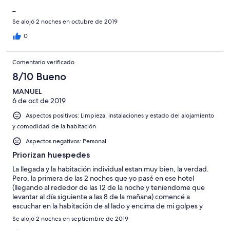
_
Se alojó 2 noches en octubre de 2019
0
Comentario verificado
8/10 Bueno
MANUEL
6 de oct de 2019
Aspectos positivos: Limpieza, instalaciones y estado del alojamiento
y comodidad de la habitación
Aspectos negativos: Personal
Priorizan huespedes
La llegada y la habitación individual estan muy bien, la verdad.
Pero, la primera de las 2 noches que yo pasé en ese hotel
(llegando al rededor de las 12 de la noche y teniendome que
levantar al día siguiente a las 8 de la mañana) comencé a
escuchar en la habitación de al lado y encima de mi golpes y
movimiento de agua constantes. Esperé a ver si se calmaban y
Se alojó 2 noches en septiembre de 2019
podía dormir y a las 4:30 de la madrugada decidí ir a la