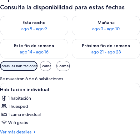
Consulta la disponibilidad para estas fechas
Consulta la disponibilidad para esta noche, ago 8 - ago 9
Consulta la disponibilidad pa
Esta noche
Mañana
ago 8 - ago 9
ago 9 - ago 10
Consulta la disponibilidad para este fin de semana, ago 14 - a
Consulta la disponibilidad par
Este fin de semana
Próximo fin de semana
ago 14 - ago 16
ago 21 - ago 23
Filtros
Todas las habitaciones
1 cama
2 camas
disponibles
para
Se muestran 6 de 6 habitaciones
las
Abrir
Una cama pequeña y bien arreglada con
4
Habitación individual
habitaciones
todas
1 habitación
las
1 huésped
fotos
de
1 cama individual
Habitación
Wifi gratis
individual
Más
Ver más detalles
detalles