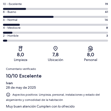
19
10 - Excelente
19
comentarios
41
8 - Bueno
41
de
comentarios
un
14
6 - Normal
14
de
total
comentarios
un
8
4 - Mediocre
8
de
de
total
comentarios
85
un
3
2 - Horrible
3
de
de
con
total
comentarios
85
un
una
de
de
con
total
puntuación
85
un
una
de
8,0
7,8
8,0
de
con
total
puntuación
85
Limpieza
Ubicación
Personal
10
una
de
de
con
Comentarios
-
puntuación
85
8
Comentario verificado
una
Excelente
de
con
-
puntuación
10/10 Excelente
6
una
Bueno
de
-
puntuación
Ivan
4
Normal
28 de may de 2025
de
-
2
Aspectos positivos: Limpieza, personal, instalaciones y estado del
Mediocre
-
alojamiento y comodidad de la habitación
Horrible
Muy buen atención Cumplen con lo ofrecido