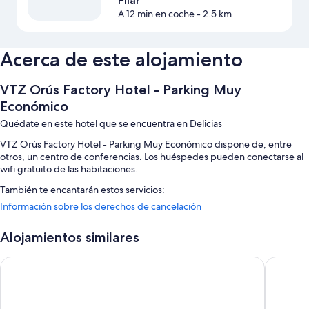
Pilar
A 12 min en coche
- 2.5 km
Acerca de este alojamiento
VTZ Orús Factory Hotel - Parking Muy
Económico
Quédate en este hotel que se encuentra en Delicias
VTZ Orús Factory Hotel - Parking Muy Económico dispone de, entre
otros, un centro de conferencias. Los huéspedes pueden conectarse al
wifi gratuito de las habitaciones.
También te encantarán estos servicios:
Información sobre los derechos de cancelación
Aparcamiento (de pago), un salón de fiestas y asistencia turística y
para la compra de entradas
Alojamientos similares
Consigna de equipaje, una caja fuerte en recepción y una televisión
en la zona común
B&B Hotel Zaragoza Los Enlaces Estación
Hotel YIT 
Una máquina expendedora, salas de reuniones y servicios de
conserjería