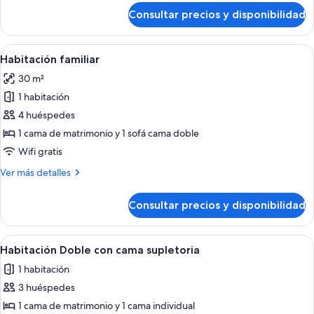
de
Consultar precios y disponibilidad
Habitación
individual
Abrir
Un dormitorio con dos camas, una me
5
Habitación familiar
todas
30 m²
las
1 habitación
fotos
de
4 huéspedes
Habitación
1 cama de matrimonio y 1 sofá cama doble
familiar
Wifi gratis
Más
Ver más detalles
detalles
de
Consultar precios y disponibilidad
Habitación
familiar
Abrir
Habitación de hotel con dos camas, s
4
Habitación Doble con cama supletoria
todas
1 habitación
las
3 huéspedes
fotos
de
1 cama de matrimonio y 1 cama individual