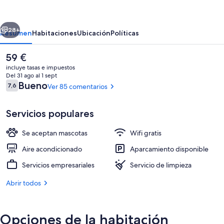
Factory
Hotel
erior
Siguiente
-
28+
Resumen
Habitaciones
Ubicación
Políticas
Parking
El
59 €
Muy
precio
incluye tasas e impuestos
Económico
actual
Del 31 ago al 1 sept
es
Comentarios
Bueno
7,6
Ver 85 comentarios
7,6 de 10
de
59 €
Servicios populares
Se aceptan mascotas
Wifi gratis
Fachada del alojamiento
Aire acondicionado
Aparcamiento disponible
Servicios empresariales
Servicio de limpieza
Abrir todos
Opciones de la habitación