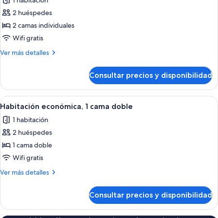
1 habitación
fotos
2 huéspedes
de
2 camas individuales
Habitación
básica
Wifi gratis
con
Más
Ver más detalles
2
detalles
de
camas
Consultar precios y disponibilidad
Habitación
individuales,
básica
2
con
Abrir
Habitación económica, 1 cama doble | C
4
camas
2
Habitación económica, 1 cama doble
todas
camas
individuales
1 habitación
individuales,
las
2
2 huéspedes
fotos
camas
de
1 cama doble
individuales
Habitación
Wifi gratis
económica,
Más
Ver más detalles
1
detalles
cama
de
Consultar precios y disponibilidad
Habitación
doble
económica,
1