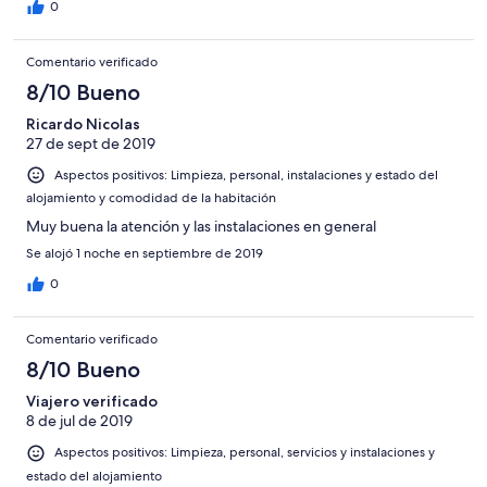
recepción a pedir que si les podían llamar la atención o algo.
0
Bien, su respuesta fue que lo único que podían hacer era
cambiarme de habitación ( ¡¡A LAS 4:30 DE LA MADRUGADA!!!)
Comentario verificado
Que la habitación de al lado era una "suite" y no se les podía
molestar. EN NINGUN MOMENTO LES LLAMARON LA
8/10 Bueno
ATENCIÓN. Me rehubicaron en la otra punta del hotel(una
Ricardo Nicolas
habitación mas grande, eso si) . ATENCIÓN: La habitación que
27 de sept de 2019
yo tenía era la 009 y la suite es la 010.
Aspectos positivos: Limpieza, personal, instalaciones y estado del
alojamiento y comodidad de la habitación
Muy buena la atención y las instalaciones en general
Se alojó 1 noche en septiembre de 2019
0
Comentario verificado
8/10 Bueno
Viajero verificado
8 de jul de 2019
Aspectos positivos: Limpieza, personal, servicios y instalaciones y
estado del alojamiento