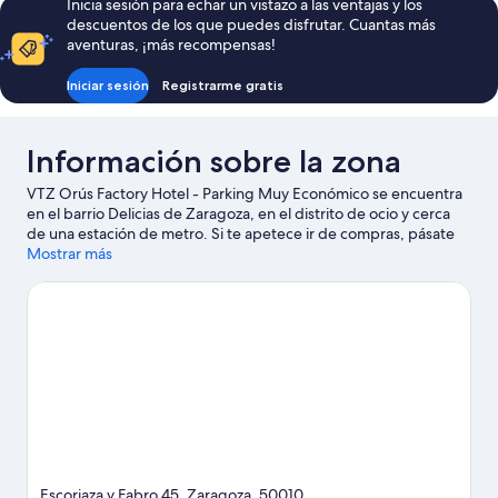
Inicia sesión para echar un vistazo a las ventajas y los
cama
descuentos de los que puedes disfrutar. Cuantas más
doble
aventuras, ¡más recompensas!
Iniciar sesión
Registrarme gratis
Información sobre la zona
VTZ Orús Factory Hotel - Parking Muy Económico se encuentra
en el barrio Delicias de Zaragoza, en el distrito de ocio y cerca
de una estación de metro. Si te apetece ir de compras, pásate
por Mercado Central de Zaragoza y Calle Alfonso I; si lo que
Mostrar más
quieres es apreciar la belleza natural de la región, visita Espacio
natural Galacho de Juslibol y Parque Grande José Antonio
Labordeta. CaixaForum Zaragoza y Centro de Arte y Tecnología
de Zaragoza también merecen la pena.
Ver guía de viaje de
Zaragoza
Escoriaza y Fabro 45, Zaragoza, 50010