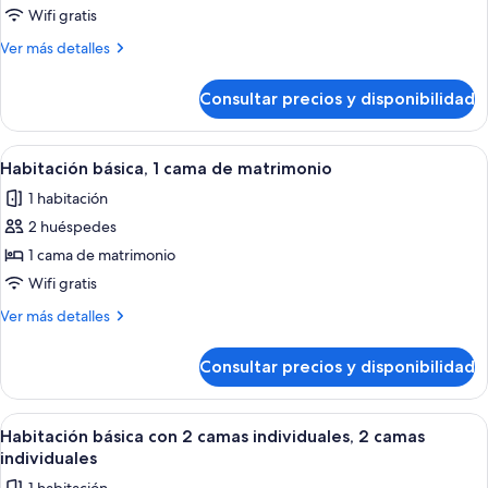
Habitación
Wifi gratis
Doble
Más
Ver más detalles
con
detalles
cama
de
Consultar precios y disponibilidad
Habitación
supletoria
Doble
con
Abrir
Una habitación de hotel con una cama, u
4
cama
Habitación básica, 1 cama de matrimonio
todas
supletoria
1 habitación
las
2 huéspedes
fotos
de
1 cama de matrimonio
Habitación
Wifi gratis
básica,
Más
Ver más detalles
1
detalles
cama
de
Consultar precios y disponibilidad
Habitación
de
básica,
matrimonio
1
Abrir
Habitación de hotel con dos camas, ca
4
cama
Habitación básica con 2 camas individuales, 2 camas
todas
de
individuales
matrimonio
las