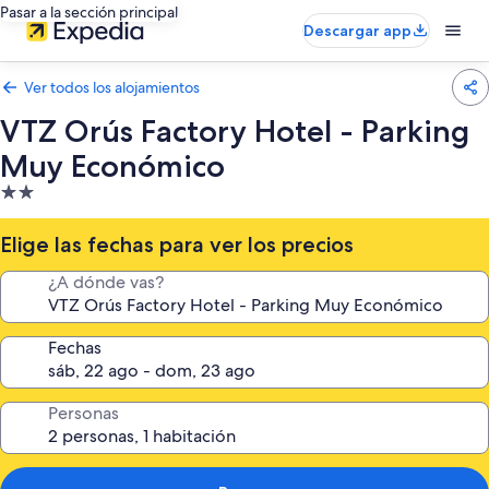
Pasar a la sección principal
Descargar app
Ver todos los alojamientos
VTZ Orús Factory Hotel - Parking
Muy Económico
Alojamiento
de
2.0 estrellas
Elige las fechas para ver los precios
¿A dónde vas?
Fechas
Personas