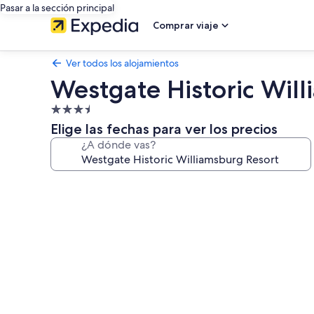
Pasar a la sección principal
Comprar viaje
Ver todos los alojamientos
Westgate Historic Wil
Alojamiento
de
Elige las fechas para ver los precios
3.5 estrellas
¿A dónde vas?
Galería
de
imágenes
de
Westgate
Historic
Williamsburg