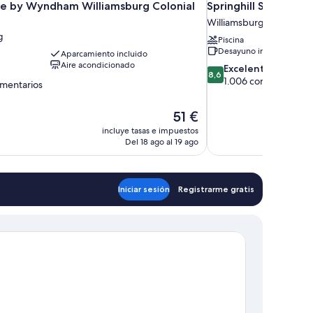
e by Wyndham Williamsburg Colonial
Springhill Suites by
Williamsburg
g
Piscina
Desayuno incluido
Aparcamiento incluido
Aire acondicionado
8.6
Excelente
8,6
sobre
1.006 comentarios
omentarios
10,
Excelente,
El
51 €
1.006 comentarios
tarios
precio
incluye tasas e impuestos
actual
Del 18 ago al 19 ago
es
de
51 €
Iniciar sesión
Registrarme gratis