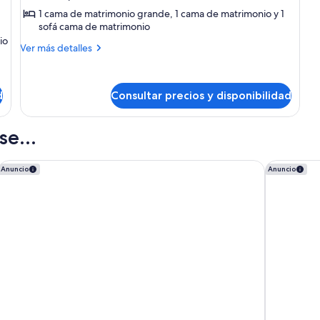
Villa
1 cama de matrimonio grande, 1 cama de matrimonio y 1
sofá cama de matrimonio
Premier,
io
2
Más
Ver más detalles
habitaciones,
detalles
de
cocina
Villa
d
Consultar precios y disponibilidad
Premier,
2
habitaciones,
e...
cocina
Hilton Vacation Club The Historic Powhatan Williamsburg
Travelodg
Anuncio
Anuncio