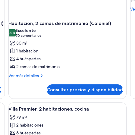
M
Ve
de
de
l)
Habitación, 2 camas de matrimonio (Colonial)
Es
Excelente
(Vi
8,8
8,8 de 10
(70 comentarios)
70 comentarios
30 m²
1 habitación
4 huéspedes
2 camas de matrimonio
Más
Ver más detalles
detalles
de
d
Consultar precios y disponibilidad
Habitación,
2
camas
blanco, una mesa de centro de madera y un ventilador de techo.
Abrir
Una sala moderna con un sofá blanco,
8
de
Villa Premier, 2 habitaciones, cocina
todas
matrimonio
79 m²
(Colonial)
las
2 habitaciones
fotos
de
6 huéspedes