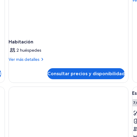
de
C
de
K
Co
G
Ki
Gu
Habitación
2 huéspedes
Más
Ver más detalles
detalles
de
d
Consultar precios y disponibilidad
Habitación
A
Es
t
la
7,
f
d
E
(V