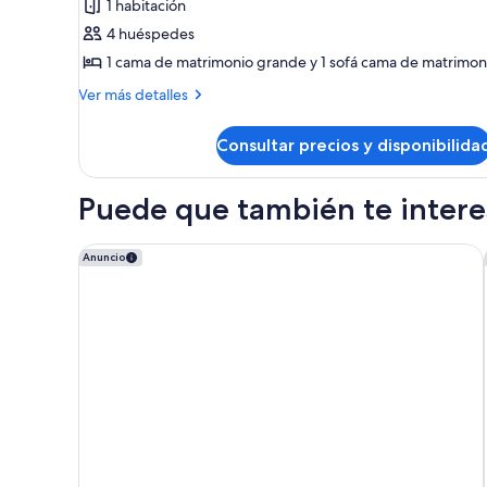
1 habitación
Villa,
4 huéspedes
1
1 cama de matrimonio grande y 1 sofá cama de matrimon
habitación
Más
Ver más detalles
detalles
de
Consultar precios y disponibilida
Villa,
1
habitación
Puede que también te interes
Great Wolf Lodge Williamsburg
Anuncio