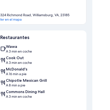
1324 Richmond Road, Williamsburg, VA, 23185
Ver en el mapa
Mapa
Restaurantes
Wawa
A 3 min en coche
Cook Out
A 3 min en coche
McDonald's
A 16 min a pie
Chipotle Mexican Grill
A 8 min a pie
Commons Dining Hall
A 3 min en coche