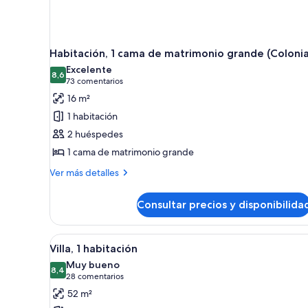
Habitación, 1 cama de matrimonio grande (Colonia
Excelente
8,6
8,6 de 10
(73 comentarios)
73 comentarios
16 m²
1 habitación
2 huéspedes
1 cama de matrimonio grande
Más
Ver más detalles
detalles
de
Consultar precios y disponibilida
Habitación,
1
cama
Abrir
Una sala moderna con un sofá 
5
de
Villa, 1 habitación
todas
matrimonio
Muy bueno
grande
las
8,4
8,4 de 10
(28 comentarios)
28 comentarios
(Colonial)
fotos
52 m²
de