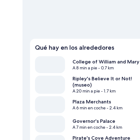
aventuras practicando actividades como las rutas a pie o 
Qué hay en los alrededores
College of William and Mary
A 8 min a pie
- 0.7 km
Ripley's Believe It or Not!
(museo)
A 20 min a pie
- 1.7 km
Plaza Merchants
A 6 min en coche
- 2.4 km
Governor's Palace
A 7 min en coche
- 2.4 km
Pirate's Cove Adventure