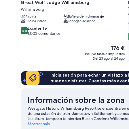
Great Wolf Lodge Williamsburg
Williamsburg
Piscina
Bañera de hidromasaje
Piscina infantil
Tobogán acuático
8.8
Excelente
8,8
sobre
1.003 comentarios
10,
Excelente,
El
176 €
1.003 comentarios
precio
incluye tasas e impuestos
actual
Del 23 ago al 24 ago
es
de
176 €
Inicia sesión para echar un vistazo a
puedes disfrutar. Cuantas más aven
Información sobre la zona
Westgate Historic Williamsburg Resort se encuentra en e
de una estación de tren. Jamestown Settlement y Jamest
la cultura; tampoco te pierdas Busch Gardens Williamsbur
Cove Adventure Golf y, si te apetece disfrutar de un even
Mostrar más
Cary Field. ¡Saca los palos y mejora tu swing! Podrás dep