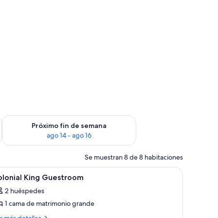
fin de semana, ago 7 - ago 9
Consulta la disponibilidad para el próximo fin de semana, ago
Próximo fin de semana
ago 14 - ago 16
Se muestran 8 de 8 habitaciones
brir
Un baño con cabina de ducha de vidrio, lavam
1
olonial King Guestroom
odas
2 huéspedes
s
1 cama de matrimonio grande
otos
e
ás
r más detalles