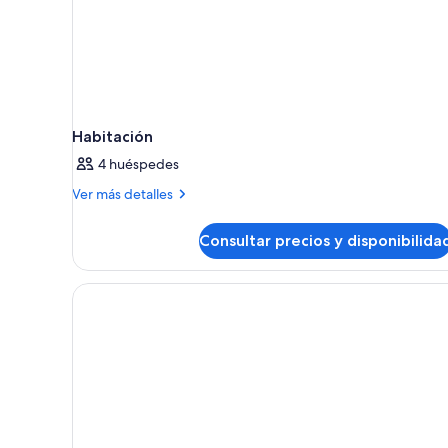
Habitación
4 huéspedes
Más
Ver más detalles
detalles
de
Consultar precios y disponibilida
Habitación