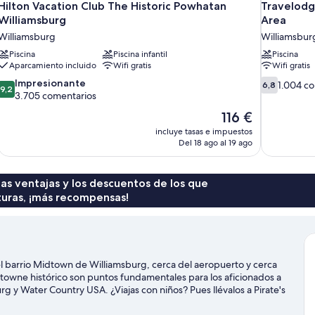
Hilton Vacation Club The Historic Powhatan
Travelodg
Williamsburg
Area
Williamsburg
Williamsbur
Piscina
Piscina infantil
Piscina
Aparcamiento incluido
Wifi gratis
Wifi gratis
9.2
6.8
Impresionante
1.004 c
6,8
9,2
sobre
sobre
3.705 comentarios
10,
10,
El
116 €
Impresionante,
1.004 comen
precio
incluye tasas e impuestos
3.705 comentarios
actual
Del 18 ago al 19 ago
es
de
116 €
 las ventajas y los descuentos de los que
turas, ¡más recompensas!
l barrio Midtown de Williamsburg, cerca del aeropuerto y cerca
owne histórico son puntos fundamentales para los aficionados a
g y Water Country USA. ¿Viajas con niños? Pues llévalos a Pirate's
to especial, consulta el calendario de Estadio Walter J. Zable en
urar tu técnica en un campo de golf cercano, o bien ir en busca de