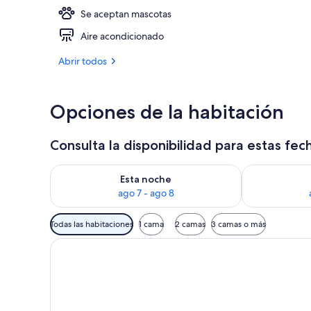
Se aceptan mascotas
Vistas desde 
Aire acondicionado
Abrir todos
Opciones de la habitación
Consulta la disponibilidad para estas fec
Consulta la disponibilidad para esta noche, ago 7 - 
Consulta la d
Esta noche
ago 7 - ago 8
Filtros
Todas las habitaciones
1 cama
2 camas
3 camas o más
disponibles
para
las
habitaciones