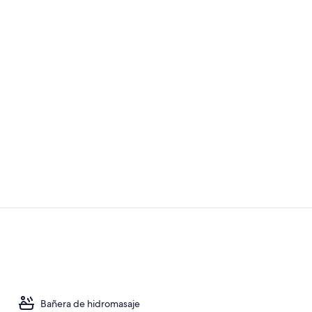
Televisión d
Recepción
Bañera de hidromasaje