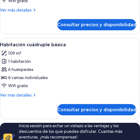
Wifi gratis
básica
Más
Ver más detalles
detalles
de
Consultar precios y disponibilidad
Habitación
triple
básica
Abrir
Una habitación de hotel con una escale
12
Habitación cuádruple básica
todas
109 m²
las
1 habitación
fotos
de
6 huéspedes
Habitación
6 camas individuales
cuádruple
Wifi gratis
básica
Más
Ver más detalles
detalles
de
Consultar precios y disponibilidad
Habitación
cuádruple
básica
Inicia sesión para echar un vistazo a las ventajas y los
descuentos de los que puedes disfrutar. Cuantas más
aventuras, ¡más recompensas!