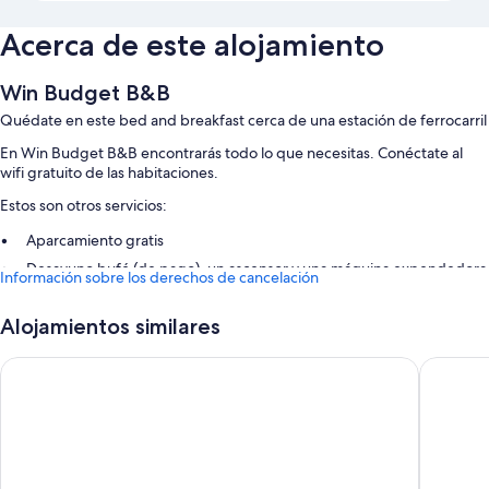
Acerca de este alojamiento
Win Budget B&B
Quédate en este bed and breakfast cerca de una estación de ferrocarril
En Win Budget B&B encontrarás todo lo que necesitas. Conéctate al
wifi gratuito de las habitaciones.
Estos son otros servicios:
Aparcamiento gratis
Desayuno bufé (de pago), un ascensor y una máquina expendedora
Información sobre los derechos de cancelación
Espacios sin humos
Alojamientos similares
Características de la habitación
Winrooms
Boutique
Las 63 habitaciones cuentan con comodidades tales como wifi gratis,
mesas de comedor y habitaciones insonorizadas.
Además, otros servicios que hallarás en todas las habitaciones incluyen
los siguientes:
Calefacción y ventiladores portátiles