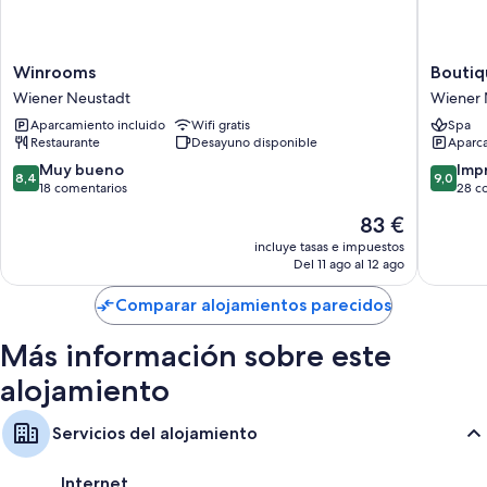
Duchas, secadores de pelo y champú
Televisiones de pantalla plana de 32 pulgadas con canales por
satélite
Winrooms
Boutiqu
Winrooms
Boutiq
Wiener
Freizeit
Wiener Neustadt
Wiener 
Neustadt
Wiener
Aparcamiento incluido
Wifi gratis
Spa
Neustad
Restaurante
Desayuno disponible
Aparca
8.4
9.0
Muy bueno
Imp
8,4
9,0
sobre
sobre
18 comentarios
28 c
10,
10,
El
83 €
Muy
Impresi
precio
bueno,
28 come
incluye tasas e impuestos
actual
Del 11 ago al 12 ago
18 comentarios
es
de
Comparar alojamientos parecidos
83 €
Más información sobre este
alojamiento
Servicios del alojamiento
Internet