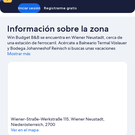
Iniciar sesión
Registrarme gratis
Información sobre la zona
Win Budget B&B se encuentra en Wiener Neustadt, cerca de
una estación de ferrocarril. Acércate a Balneario Termal Vöslauer
y Bodega Johanneshof Reinisch si buscas unas vacaciones
activas, donde también puedes acercarte a atractivos turísticos
Mostrar más
como Laberinto y Jardín Laberinto. Laberinto y Laberinto
Energético también merecen la pena.
Ver guía de viaje de
Wiener Neustadt
Ver más B&B en Wiener Neustadt
Wiener-Straße-Werkstraße 115, Wiener Neustadt,
Niederösterreich, 2700
Ver en el mapa