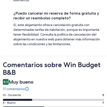
¿Puedo cancelar mi reserva de forma gratuita y
recibir un reembolso completo?
Sí, este alojamiento ofrece cancelación gratuita con
determinadas tarifas de habitación, porque es importante
tener flexibilidad. Consulta la política de cancelación del
alojamiento en nuestra web para obtener más información
sobre las condiciones y las limitaciones.
Comentarios
Comentarios sobre Win Budget
B&B
Muy bueno
8,0
17 comentarios
5
10 - Excelente
5
comentarios
7
8 - Bueno
7
de