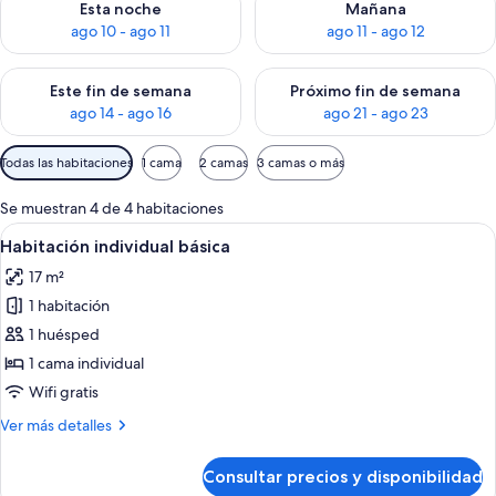
Esta noche
Mañana
ago 10 - ago 11
ago 11 - ago 12
Consulta la disponibilidad para este fin de semana, ago 14 - a
Consulta la disponibilidad par
Este fin de semana
Próximo fin de semana
ago 14 - ago 16
ago 21 - ago 23
Filtros
Todas las habitaciones
1 cama
2 camas
3 camas o más
disponibles
para
Se muestran 4 de 4 habitaciones
las
Abrir
Habitación de hotel con cama, escritor
3
Habitación individual básica
habitaciones
todas
17 m²
las
1 habitación
fotos
de
1 huésped
Habitación
1 cama individual
individual
Wifi gratis
básica
Más
Ver más detalles
detalles
de
Consultar precios y disponibilidad
Habitación