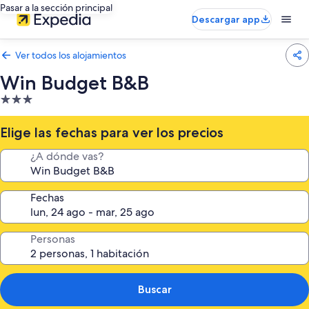
Pasar a la sección principal
Descargar app
Ver todos los alojamientos
Win Budget B&B
Alojamiento
de
3.0 estrellas
Elige las fechas para ver los precios
¿A dónde vas?
Fechas
Personas
Buscar