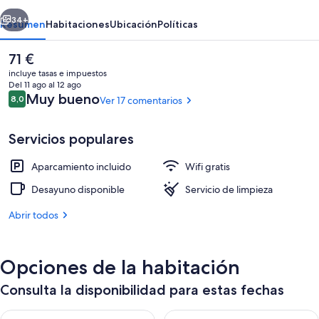
erior
Siguiente
34+
Resumen
Habitaciones
Ubicación
Políticas
El
71 €
precio
incluye tasas e impuestos
actual
Del 11 ago al 12 ago
es
Comentarios
Muy bueno
8,0
Ver 17 comentarios
8,0 de 10
de
71 €
Servicios populares
Aparcamiento incluido
Wifi gratis
Se ofrece un desayuno bufé todos los d
Desayuno disponible
Servicio de limpieza
Abrir todos
Opciones de la habitación
Consulta la disponibilidad para estas fechas
Consulta la disponibilidad para esta noche, ago 10 - ago 11
Consulta la disponibilidad par