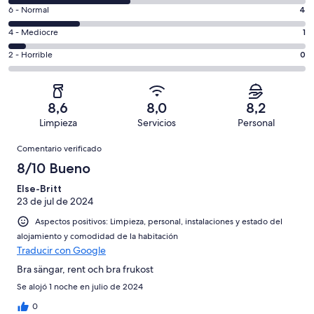
comentarios
un
4
6 - Normal
4
de
total
comentarios
un
1
4 - Mediocre
1
de
de
total
comentarios
17
un
0
2 - Horrible
0
de
de
con
total
comentarios
17
un
una
de
de
con
total
puntuación
17
un
una
de
8,6
8,0
8,2
de
con
total
puntuación
17
Limpieza
Servicios
Personal
10
una
de
de
con
Comentarios
-
puntuación
17
8
Comentario verificado
una
Excelente
de
con
-
puntuación
8/10 Bueno
6
una
Bueno
de
-
puntuación
Else-Britt
4
Normal
23 de jul de 2024
de
-
2
Aspectos positivos: Limpieza, personal, instalaciones y estado del
Mediocre
-
alojamiento y comodidad de la habitación
Horrible
Traducir con Google
Bra sängar, rent och bra frukost
Se alojó 1 noche en julio de 2024
0