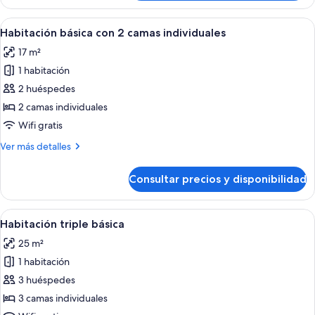
individual
básica
Abrir
Habitación de hotel con dos camas, un 
4
Habitación básica con 2 camas individuales
todas
17 m²
las
1 habitación
fotos
de
2 huéspedes
Habitación
2 camas individuales
básica
Wifi gratis
con
Más
Ver más detalles
2
detalles
camas
de
Consultar precios y disponibilidad
Habitación
individuales
básica
con
Abrir
Habitación de hotel con cama, escritori
4
2
Habitación triple básica
todas
camas
25 m²
individuales
las
1 habitación
fotos
de
3 huéspedes
Habitación
3 camas individuales
triple