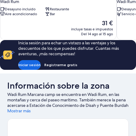
Wadi Rum
Wadi Rum
Desayuno incluido
Restaurante
Desayuno
Aire acondicionado
Bar
Servicio
El
31 €
precio
incluye tasas e impuestos
actual
Del 14 ago al 15 ago
es
Inicia sesión para echar un vistazo a las ventajas y los
de
descuentos de los que puedes disfrutar. Cuantas más
31 €
aventuras, ¡más recompensas!
Iniciar sesión
Registrarme gratis
Información sobre la zona
Wadi Rum Marcana camp se encuentra en Wadi Rum, en las
montañas y cerca del paseo marítimo. También merece la pena
acercarse a Estación de Conocimiento de Disah y Puente Burdah
Rock. Descubre todo lo que esta zona tiene que ofrecer de la
Mostrar más
mano de actividades como el ecoturismo, la espeleología o la
escalada.
Ver guía de viaje de Wadi Rum (desierto)
Ver más apartamentos en Wadi Rum