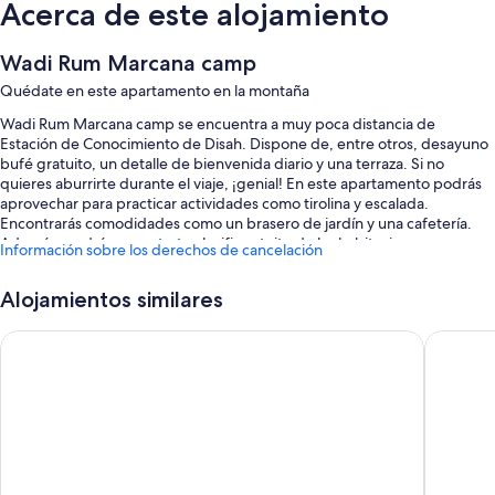
Acerca de este alojamiento
Wadi Rum Marcana camp
Quédate en este apartamento en la montaña
Wadi Rum Marcana camp se encuentra a muy poca distancia de
Estación de Conocimiento de Disah. Dispone de, entre otros, desayuno
bufé gratuito, un detalle de bienvenida diario y una terraza. Si no
quieres aburrirte durante el viaje, ¡genial! En este apartamento podrás
aprovechar para practicar actividades como tirolina y escalada.
Encontrarás comodidades como un brasero de jardín y una cafetería.
Además, podrás conectarte al wifi gratuito de las habitaciones, que
Información sobre los derechos de cancelación
tiene una velocidad de 100 Mbps o más (para 1 o 2 personas, o hasta 6
dispositivos).
Alojamientos similares
Estos son algunos otros servicios de este apartamento:
Wadi rum Aviva camp
Wadi Rum
Servicio de registro de salida exprés, servicio de registro de entrada
exprés y una reserva natural
Café o té en las zonas comunes, área para parrillas y servicios de
conserjería
Muebles de exterior, consigna de equipaje y un dispensador de
agua