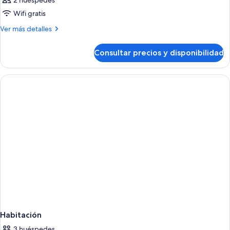
2 huéspedes
las
Wifi gratis
fotos
de
Más
Ver más detalles
detalles
Habitación
de
Consultar precios y disponibilidad
Habitación
Habitación
3 huéspedes