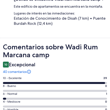
Este edificio de apartamentos se encuentra en la montaña.
Lugares de interés en las inmediaciones:
Estación de Conocimiento de Disah (7 km) • Puente
Burdah Rock (12,4 km)
Comentarios
Comentarios sobre Wadi Rum
Marcana camp
Excepcional
10
40 comentarios
39
10 - Excelente
39
comentarios
0
8 - Bueno
0
de
comentarios
un
1
6 - Normal
1
de
total
comentarios
un
0
4 - Mediocre
0
de
de
total
comentarios
40
un
0
2 - Horrible
0