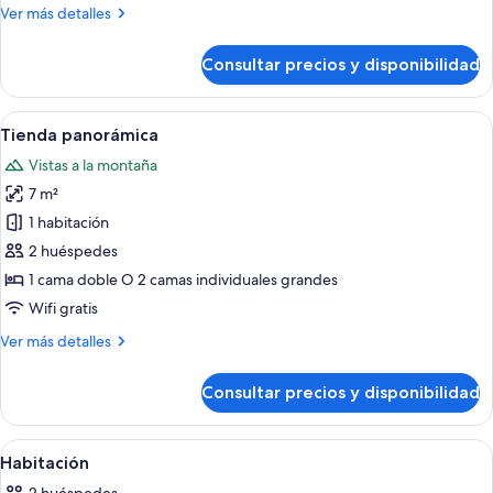
Más
Ver más detalles
detalles
de
Consultar precios y disponibilidad
Tienda
superior
Abrir
Ropa de cama de alta calidad, colchone
36
Tienda panorámica
todas
Vistas a la montaña
las
7 m²
fotos
de
1 habitación
Tienda
2 huéspedes
panorámica
1 cama doble O 2 camas individuales grandes
Wifi gratis
Más
Ver más detalles
detalles
de
Consultar precios y disponibilidad
Tienda
panorámica
Abrir
Ropa de cama de alta calidad, colchone
7
Habitación
todas