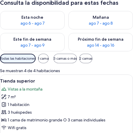
Consulta la disponibilidad para estas fechas
Consulta la disponibilidad para esta noche, ago 6 - ago 7
Consulta la disponibilidad pa
Esta noche
Mañana
ago 6 - ago 7
ago 7 - ago 8
Consulta la disponibilidad para este fin de semana, ago 7 - ag
Consulta la disponibilidad par
Este fin de semana
Próximo fin de semana
ago 7 - ago 9
ago 14 - ago 16
Filtros
Todas las habitaciones
1 cama
3 camas o más
2 camas
disponibles
para
Se muestran 4 de 4 habitaciones
las
Abrir
Ropa de cama de alta calidad, colchone
38
Tienda superior
habitaciones
todas
Vistas a la montaña
las
7 m²
fotos
de
1 habitación
Tienda
3 huéspedes
superior
1 cama de matrimonio grande O 3 camas individuales
Wifi gratis