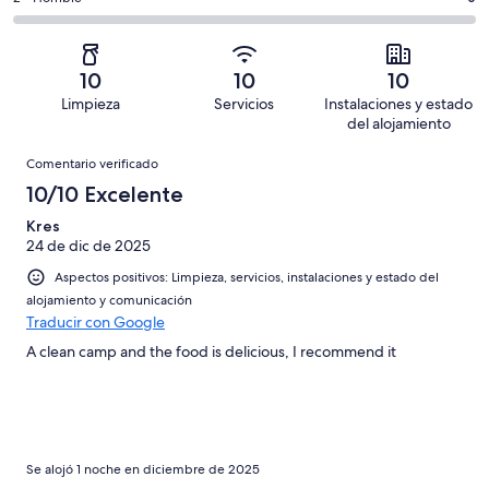
de
de
con
total
comentarios
40
un
una
de
de
con
total
puntuación
40
un
una
de
10
10
10
de
con
total
puntuación
40
Limpieza
Servicios
Instalaciones y estado
10
una
de
de
con
del alojamiento
-
puntuación
40
8
una
Comentarios
Excelente
de
con
Comentario verificado
-
puntuación
6
una
Bueno
10/10 Excelente
de
-
puntuación
4
Normal
Kres
de
-
24 de dic de 2025
2
Mediocre
-
Aspectos positivos: Limpieza, servicios, instalaciones y estado del
Horrible
alojamiento y comunicación
Traducir con Google
A clean camp and the food is delicious, I recommend it
Se alojó 1 noche en diciembre de 2025