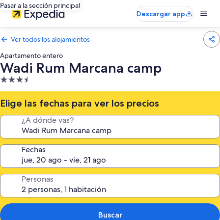
Pasar a la sección principal
Descargar app
Ver todos los alojamientos
Apartamento entero
Wadi Rum Marcana camp
Alojamiento
de
3.5 estrellas
Elige las fechas para ver los precios
¿A dónde vas?
Fechas
Personas
Buscar