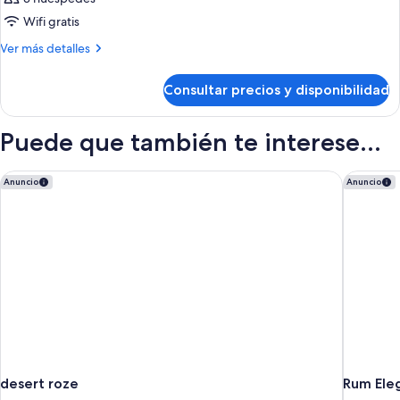
Wifi gratis
Más
Ver más detalles
detalles
de
Consultar precios y disponibilidad
Habitación
Puede que también te interese...
desert roze
Rum Eleg
Anuncio
Anuncio
desert roze
Rum Ele