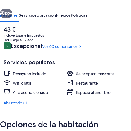
camp
erior
Siguiente
135+
Resumen
Servicios
Ubicación
Precios
Políticas
El
43 €
precio
incluye tasas e impuestos
actual
Del 11 ago al 12 ago
es
Comentarios
Excepcional
10
Ver 40 comentarios
10 de 10
de
43 €
Servicios populares
Desayuno incluido
Se aceptan mascotas
Ropa de cama de alta calidad, colchone
Wifi gratis
Restaurante
Aire acondicionado
Espacio al aire libre
Abrir todos
Opciones de la habitación