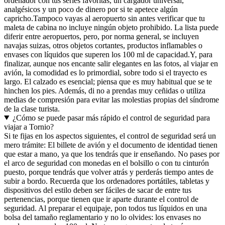
ordenador con tus series favoritas, un cargador universal,
analgésicos y un poco de dinero por si te apetece algún
capricho.
Tampoco vayas al aeropuerto sin antes verificar que tu
maleta de cabina no incluye ningún objeto prohibido. La lista puede
diferir entre aeropuertos, pero, por norma general, se incluyen
navajas suizas, otros objetos cortantes, productos inflamables o
envases con líquidos que superen los 100 ml de capacidad.
Y, para
finalizar, aunque nos encante salir elegantes en las fotos, al viajar en
avión, la comodidad es lo primordial, sobre todo si el trayecto es
largo. El calzado es esencial; piensa que es muy habitual que se te
hinchen los pies. Además, di no a prendas muy ceñidas o utiliza
medias de compresión para evitar las molestias propias del síndrome
de la clase turista.
¿Cómo se puede pasar más rápido el control de seguridad para
viajar a Tornio?
Si te fijas en los aspectos siguientes, el control de seguridad será un
mero trámite: El billete de avión y el documento de identidad tienen
que estar a mano, ya que los tendrás que ir enseñando. No pases por
el arco de seguridad con monedas en el bolsillo o con tu cinturón
puesto, porque tendrás que volver atrás y perderás tiempo antes de
subir a bordo. Recuerda que los ordenadores portátiles, tabletas y
dispositivos del estilo deben ser fáciles de sacar de entre tus
pertenencias, porque tienen que ir aparte durante el control de
seguridad. Al preparar el equipaje, pon todos tus líquidos en una
bolsa del tamaño reglamentario y no lo olvides: los envases no