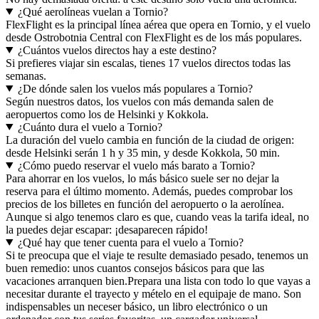
¿Qué aerolíneas vuelan a Tornio?
FlexFlight es la principal línea aérea que opera en Tornio, y el vuelo
desde Ostrobotnia Central con FlexFlight es de los más populares.
¿Cuántos vuelos directos hay a este destino?
Si prefieres viajar sin escalas, tienes 17 vuelos directos todas las
semanas.
¿De dónde salen los vuelos más populares a Tornio?
Según nuestros datos, los vuelos con más demanda salen de
aeropuertos como los de Helsinki y Kokkola.
¿Cuánto dura el vuelo a Tornio?
La duración del vuelo cambia en función de la ciudad de origen:
desde Helsinki serán 1 h y 35 min, y desde Kokkola, 50 min.
¿Cómo puedo reservar el vuelo más barato a Tornio?
Para ahorrar en los vuelos, lo más básico suele ser no dejar la
reserva para el último momento. Además, puedes comprobar los
precios de los billetes en función del aeropuerto o la aerolínea.
Aunque si algo tenemos claro es que, cuando veas la tarifa ideal, no
la puedes dejar escapar: ¡desaparecen rápido!
¿Qué hay que tener cuenta para el vuelo a Tornio?
Si te preocupa que el viaje te resulte demasiado pesado, tenemos un
buen remedio: unos cuantos consejos básicos para que las
vacaciones arranquen bien.
Prepara una lista con todo lo que vayas a
necesitar durante el trayecto y mételo en el equipaje de mano. Son
indispensables un neceser básico, un libro electrónico o un