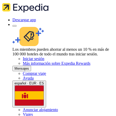
Descargar app
Los miembros pueden ahorrar al menos un 10 % en más de
100 000 hoteles de todo el mundo tras iniciar sesión.
Iniciar sesión
Más información sobre Expedia Rewards
Mensajes
Comprar viaje
Ayuda
español · EUR · ES
Anunciar alojamiento
Viajes