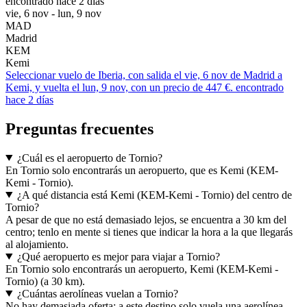
encontrado hace 2 días
vie, 6 nov - lun, 9 nov
MAD
Madrid
KEM
Kemi
Seleccionar vuelo de Iberia, con salida el vie, 6 nov de Madrid a
Kemi, y vuelta el lun, 9 nov, con un precio de 447 €. encontrado
hace 2 días
Preguntas frecuentes
¿Cuál es el aeropuerto de Tornio?
En Tornio solo encontrarás un aeropuerto, que es Kemi (KEM-
Kemi - Tornio).
¿A qué distancia está Kemi (KEM-Kemi - Tornio) del centro de
Tornio?
A pesar de que no está demasiado lejos, se encuentra a 30 km del
centro; tenlo en mente si tienes que indicar la hora a la que llegarás
al alojamiento.
¿Qué aeropuerto es mejor para viajar a Tornio?
En Tornio solo encontrarás un aeropuerto, Kemi (KEM-Kemi -
Tornio) (a 30 km).
¿Cuántas aerolíneas vuelan a Tornio?
No hay demasiada oferta: a este destino solo vuela una aerolínea.