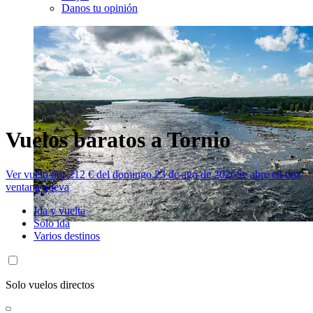
Danos tu opinión
Vuelos baratos a Tornio
Ver vuelo por 212 € del domingo 23 de ago de 2026
Se abre en una
ventana nueva
Ida y vuelta
Solo ida
Varios destinos
Solo vuelos directos