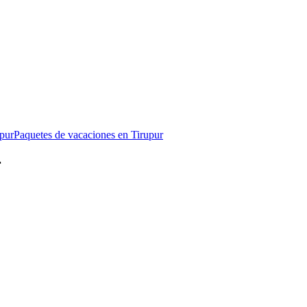
upur
Paquetes de vacaciones en Tirupur
r