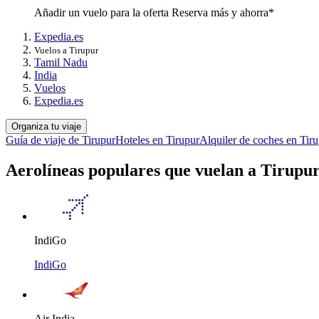
Añadir un vuelo para la oferta Reserva más y ahorra*
Expedia.es
Vuelos a Tirupur
Tamil Nadu
India
Vuelos
Expedia.es
Organiza tu viaje
Guía de viaje de Tirupur
Hoteles en Tirupur
Alquiler de coches en Tir
Aerolíneas populares que vuelan a Tirupu
IndiGo
IndiGo
Air India