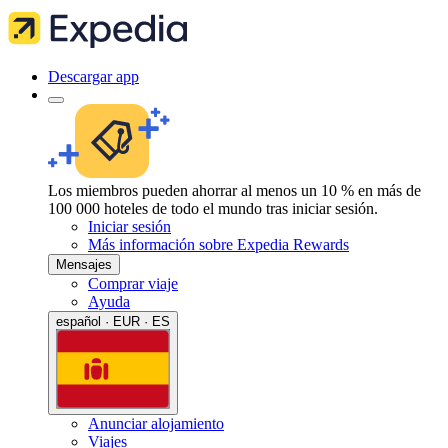
Descargar app
Los miembros pueden ahorrar al menos un 10 % en más de
100 000 hoteles de todo el mundo tras iniciar sesión.
Iniciar sesión
Más información sobre Expedia Rewards
Mensajes
Comprar viaje
Ayuda
español · EUR · ES
Anunciar alojamiento
Viajes