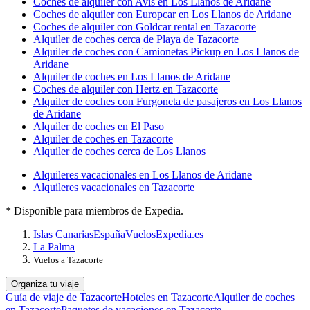
Coches de alquiler con Avis en Los Llanos de Aridane
Coches de alquiler con Europcar en Los Llanos de Aridane
Coches de alquiler con Goldcar rental en Tazacorte
Alquiler de coches cerca de Playa de Tazacorte
Alquiler de coches con Camionetas Pickup en Los Llanos de
Aridane
Alquiler de coches en Los Llanos de Aridane
Coches de alquiler con Hertz en Tazacorte
Alquiler de coches con Furgoneta de pasajeros en Los Llanos
de Aridane
Alquiler de coches en El Paso
Alquiler de coches en Tazacorte
Alquiler de coches cerca de Los Llanos
Alquileres vacacionales en Los Llanos de Aridane
Alquileres vacacionales en Tazacorte
* Disponible para miembros de Expedia.
Islas Canarias
España
Vuelos
Expedia.es
La Palma
Vuelos a Tazacorte
Organiza tu viaje
Guía de viaje de Tazacorte
Hoteles en Tazacorte
Alquiler de coches
en Tazacorte
Paquetes de vacaciones en Tazacorte