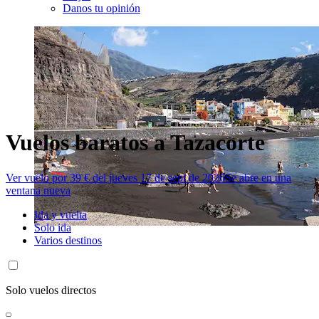
Danos tu opinión
Vuelos baratos a Tazacorte
Ver vuelo por 39 € del jueves 17 de sept de 2026
Se abre en una
ventana nueva
Ida y vuelta
Solo ida
Varios destinos
Solo vuelos directos