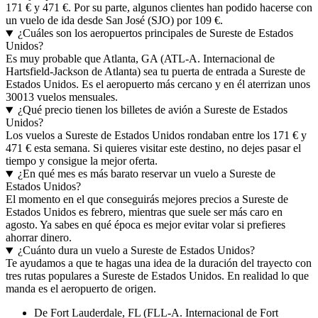
171 € y 471 €. Por su parte, algunos clientes han podido hacerse con
un vuelo de ida desde San José (SJO) por 109 €.
¿Cuáles son los aeropuertos principales de Sureste de Estados
Unidos?
Es muy probable que Atlanta, GA (ATL-A. Internacional de
Hartsfield-Jackson de Atlanta) sea tu puerta de entrada a Sureste de
Estados Unidos. Es el aeropuerto más cercano y en él aterrizan unos
30013 vuelos mensuales.
¿Qué precio tienen los billetes de avión a Sureste de Estados
Unidos?
Los vuelos a Sureste de Estados Unidos rondaban entre los 171 € y
471 € esta semana. Si quieres visitar este destino, no dejes pasar el
tiempo y consigue la mejor oferta.
¿En qué mes es más barato reservar un vuelo a Sureste de
Estados Unidos?
El momento en el que conseguirás mejores precios a Sureste de
Estados Unidos es febrero, mientras que suele ser más caro en
agosto. Ya sabes en qué época es mejor evitar volar si prefieres
ahorrar dinero.
¿Cuánto dura un vuelo a Sureste de Estados Unidos?
Te ayudamos a que te hagas una idea de la duración del trayecto con
tres rutas populares a Sureste de Estados Unidos. En realidad lo que
manda es el aeropuerto de origen.
De Fort Lauderdale, FL (FLL-A. Internacional de Fort