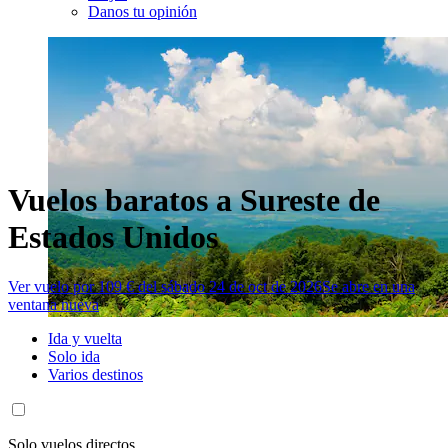
Danos tu opinión
Vuelos baratos a Sureste de
Estados Unidos
Ver vuelo por 109 € del sábado 24 de oct de 2026
Se abre en una
ventana nueva
Ida y vuelta
Solo ida
Varios destinos
Solo vuelos directos