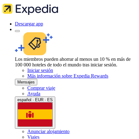
Descargar app
Los miembros pueden ahorrar al menos un 10 % en más de
100 000 hoteles de todo el mundo tras iniciar sesión.
Iniciar sesión
Más información sobre Expedia Rewards
Mensajes
Comprar viaje
Ayuda
español · EUR · ES
Anunciar alojamiento
Viajes