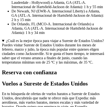
Lauderdale - Hollywood) a Atlanta, GA (ATL-A.
Internacional de Hartsfield-Jackson de Atlanta): 1 h y 55 min
De Newark, NJ (EWR-A. Internacional Liberty) a Atlanta,
GA (ATL-A. Internacional de Hartsfield-Jackson de Atlanta):
2 h y 15 min
De Orlando, FL (MCO-A. Internacional de Orlando) a
Atlanta, GA (ATL-A. Internacional de Hartsfield-Jackson de
Atlanta): 1 h y 34 min
¿Cuál es la mejor época para viajar a Sureste de Estados Unidos?
Puedes visitar Sureste de Estados Unidos durante los meses de
febrero, marzo y julio, la época más popular entre quienes eligen
ciudades como Jacksonville. Si te gusta el buen tiempo, te interesará
saber que el verano arranca a finales de junio, cuando las
temperaturas mínimas son de 25 ºC y las máximas, de 35 ºC.
Reserva con confianza
Vuelos a Sureste de Estados Unidos
En tu búsqueda de ofertas de vuelos baratos a Sureste de Estados
Unidos, descubrirás que nadie te ofrece más que Expedia: más
aerolíneas, más vuelos baratos, menos escalas y más variedad de
horarios. Donde quiera que empiece tu viaje, en Expedia