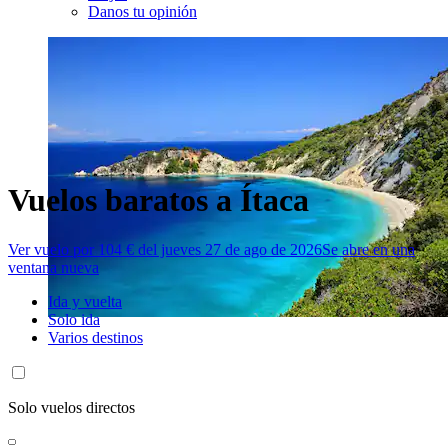
Danos tu opinión
Vuelos baratos a Ítaca
Ver vuelo por 104 € del jueves 27 de ago de 2026
Se abre en una
ventana nueva
Ida y vuelta
Solo ida
Varios destinos
Solo vuelos directos