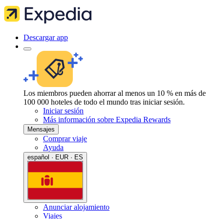
Descargar app
Los miembros pueden ahorrar al menos un 10 % en más de
100 000 hoteles de todo el mundo tras iniciar sesión.
Iniciar sesión
Más información sobre Expedia Rewards
Mensajes
Comprar viaje
Ayuda
español · EUR · ES
Anunciar alojamiento
Viajes