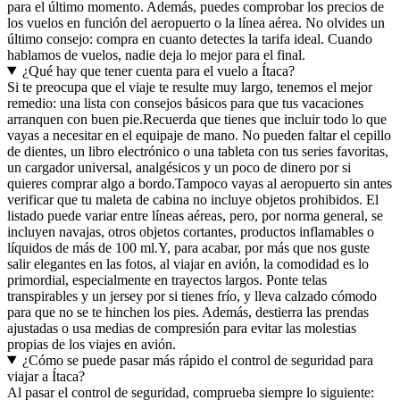
para el último momento. Además, puedes comprobar los precios de
los vuelos en función del aeropuerto o la línea aérea. No olvides un
último consejo: compra en cuanto detectes la tarifa ideal. Cuando
hablamos de vuelos, nadie deja lo mejor para el final.
¿Qué hay que tener cuenta para el vuelo a Ítaca?
Si te preocupa que el viaje te resulte muy largo, tenemos el mejor
remedio: una lista con consejos básicos para que tus vacaciones
arranquen con buen pie.
Recuerda que tienes que incluir todo lo que
vayas a necesitar en el equipaje de mano. No pueden faltar el cepillo
de dientes, un libro electrónico o una tableta con tus series favoritas,
un cargador universal, analgésicos y un poco de dinero por si
quieres comprar algo a bordo.
Tampoco vayas al aeropuerto sin antes
verificar que tu maleta de cabina no incluye objetos prohibidos. El
listado puede variar entre líneas aéreas, pero, por norma general, se
incluyen navajas, otros objetos cortantes, productos inflamables o
líquidos de más de 100 ml.
Y, para acabar, por más que nos guste
salir elegantes en las fotos, al viajar en avión, la comodidad es lo
primordial, especialmente en trayectos largos. Ponte telas
transpirables y un jersey por si tienes frío, y lleva calzado cómodo
para que no se te hinchen los pies. Además, destierra las prendas
ajustadas o usa medias de compresión para evitar las molestias
propias de los viajes en avión.
¿Cómo se puede pasar más rápido el control de seguridad para
viajar a Ítaca?
Al pasar el control de seguridad, comprueba siempre lo siguiente: