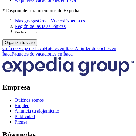
Alquileres vacacionales en Ítaca
* Disponible para miembros de Expedia.
Islas griegas
Grecia
Vuelos
Expedia.es
Región de las Islas Jónicas
Vuelos a Ítaca
Organiza tu viaje
Guía de viaje de Ítaca
Hoteles en Ítaca
Alquiler de coches en
Ítaca
Paquetes de vacaciones en Ítaca
Empresa
Quiénes somos
Empleo
Anuncia tu alojamiento
Publicidad
Prensa
Búsquedas