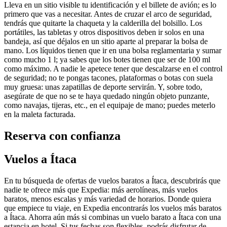
Lleva en un sitio visible tu identificación y el billete de avión; es lo
primero que vas a necesitar. Antes de cruzar el arco de seguridad,
tendrás que quitarte la chaqueta y la calderilla del bolsillo. Los
portátiles, las tabletas y otros dispositivos deben ir solos en una
bandeja, así que déjalos en un sitio aparte al preparar la bolsa de
mano. Los líquidos tienen que ir en una bolsa reglamentaria y sumar
como mucho 1 l; ya sabes que los botes tienen que ser de 100 ml
como máximo. A nadie le apetece tener que descalzarse en el control
de seguridad; no te pongas tacones, plataformas o botas con suela
muy gruesa: unas zapatillas de deporte servirán. Y, sobre todo,
asegúrate de que no se te haya quedado ningún objeto punzante,
como navajas, tijeras, etc., en el equipaje de mano; puedes meterlo
en la maleta facturada.
Reserva con confianza
Vuelos a Ítaca
En tu búsqueda de ofertas de vuelos baratos a Ítaca, descubrirás que
nadie te ofrece más que Expedia: más aerolíneas, más vuelos
baratos, menos escalas y más variedad de horarios. Donde quiera
que empiece tu viaje, en Expedia encontrarás los vuelos más baratos
a Ítaca. Ahorra aún más si combinas un vuelo barato a Ítaca con una
estancia en hotel. Si tus fechas son flexibles, podrás disfrutar de