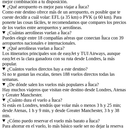
mejor combinación a tu disposición.
¿Qué aeropuerto es mejor para viajar a Ítaca?
Como este destino ofrece más de un aeropuerto, es posible que te
cueste decidir a cuál volar: EFL (a 35 km) o PVK (a 60 km). Para
ponerte las cosas fáciles, te recomendamos que compares los precios
de los vuelos entre aeropuertos y aerolíneas.
¿Cuántas aerolíneas vuelan a Ítaca?
Puedes elegir entre 18 compañías aéreas que conectan Ítaca con 39
aeropuertos nacionales e internacionales.
¿Qué aerolíneas vuelan a Ítaca?
Los itinerarios principales son de easyJet y TUI Airways, aunque
easyJet es la clara ganadora con su ruta desde Londres, la más
popular.
¿Cuántos vuelos directos hay a este destino?
Si no te gustan las escalas, tienes 188 vuelos directos todas las
semanas.
¿De dónde salen los vuelos más populares a Ítaca?
Hay muchos viajeros que visitan este destino desde Londres, Atenas
y Greater Manchester.
¿Cuánto dura el vuelo a Ítaca?
Si estás en Londres, tendrás que volar más o menos 3 h y 25 min;
desde Atenas, 1 h y 9 min, y desde Greater Manchester, 3 h y 38
min.
¿Cómo puedo reservar el vuelo más barato a Ítaca?
Para ahorrar en el vuelo, lo más básico suele ser no dejar la reserva