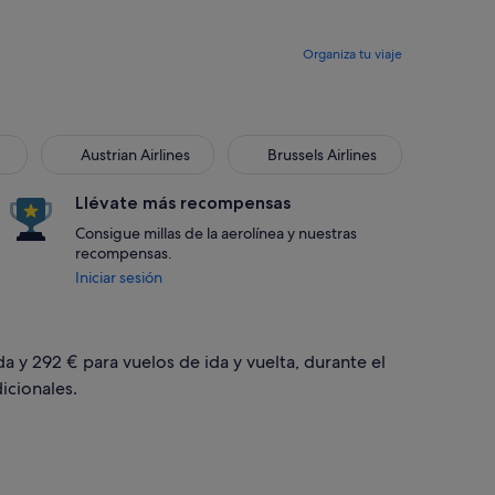
Organiza tu viaje
Austrian Airlines
Brussels Airlines
Austrian Airlines
Brussels Airlines
Llévate más recompensas
Consigue millas de la aerolínea y nuestras
recompensas.
Iniciar sesión
a y 292 € para vuelos de ida y vuelta, durante el
icionales.
 ene, con un precio de 292 €. encontrado ayer