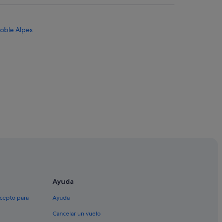
oble Alpes
les
Ayuda
xcepto para
Ayuda
renoble
Cancelar un vuelo