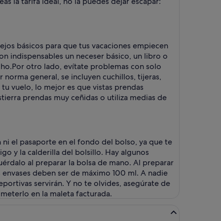
 la tarifa ideal, no la puedes dejar escapar:
sejos básicos para que tus vacaciones empiecen
Son indispensables un neceser básico, un libro o
cho.
Por otro lado, evítate problemas con solo
norma general, se incluyen cuchillos, tijeras,
 tu vuelo, lo mejor es que vistas prendas
ierra prendas muy ceñidas o utiliza medias de
ni el pasaporte en el fondo del bolso, ya que te
o y la calderilla del bolsillo. Hay algunos
uérdalo al preparar la bolsa de mano. Al preparar
los envases deben ser de máximo 100 ml. A nadie
eportivas servirán. Y no te olvides, asegúrate de
 meterlo en la maleta facturada.