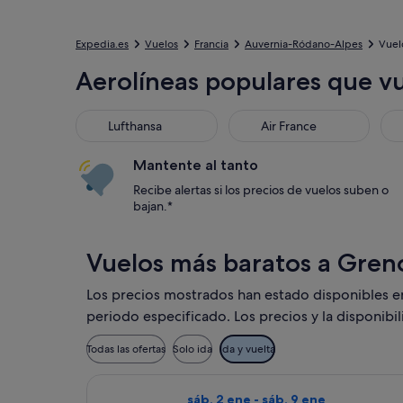
Expedia.es
Vuelos
Francia
Auvernia-Ródano-Alpes
Vuel
Aerolíneas populares que v
Lufthansa
Air France
KL
Lufthansa
Air France
Mantente al tanto
Recibe alertas si los precios de vuelos suben o
bajan.*
Vuelos más baratos a Gren
Los precios mostrados han estado disponibles en l
periodo especificado. Los precios y la disponibi
Todas las ofertas
Solo ida
Ida y vuelta
Seleccionar vuelo de Jet2, con sal
sáb, 2 ene - sáb, 9 ene