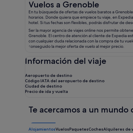
Vuelos a Grenoble
Vuelos a Grenoble
En tu búsqueda de ofertas de vuelos baratos a Grenoble
horarios. Donde quiera que empiece tu viaje, en Expedia
hotel. Si tus fechas son flexibles, podrás disfrutar de d
Ser la mayor agencia de viajes online nos permite obten
Grenoble. El centro de atención al cliente de Expedia est
con cualquier duda relacionada con la compra de tu vuelo
conseguido la mejor oferta de vuelo al mejor precio.
Información del viaje
Aeropuerto de destino
Código IATA del aeropuerto de destino
Ciudad de destino
Precio de ida y vuelta
Te acercamos a un mundo d
Alojamientos
Vuelos
Paquetes
Coches
Alquileres de 