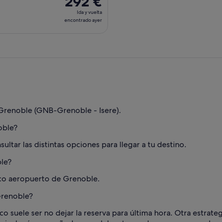
292 €
Ida
Ida y vuelta
y
encontrado ayer
vuelta,
encontrado
ayer
Grenoble (GNB-Grenoble - Isere).
oble?
ltar las distintas opciones para llegar a tu destino.
ble?
nico aeropuerto de Grenoble.
Grenoble?
ico suele ser no dejar la reserva para última hora. Otra estrate