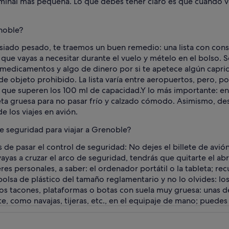
inal más pequeña. Lo que debes tener claro es que cuando veas
noble?
asiado pesado, te traemos un buen remedio: una lista con con
s que vayas a necesitar durante el vuelo y mételo en el bolso. 
, medicamentos y algo de dinero por si te apetece algún capri
objeto prohibido. La lista varía entre aeropuertos, pero, por 
 que superen los 100 ml de capacidad.
Y lo más importante: en
a gruesa para no pasar frío y calzado cómodo. Asimismo, dest
e los viajes en avión.
 seguridad para viajar a Grenoble?
e pasar el control de seguridad: No dejes el billete de avión 
yas a cruzar el arco de seguridad, tendrás que quitarte el abrig
s personales, a saber: el ordenador portátil o la tableta; rec
 bolsa de plástico del tamaño reglamentario y no lo olvides: 
 los tacones, plataformas o botas con suela muy gruesa: unas d
e, como navajas, tijeras, etc., en el equipaje de mano; puedes