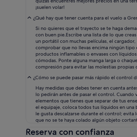
quizás encuentres mejores precios en una term
¡suelen volar!
¿Qué hay que tener cuenta para el vuelo a Gre
Si no quieres que el trayecto se te haga dem
con buen pie.
Escribe una lista de lo que crea
un portátil con muchas películas, el cargador
comprobar que no llevas encima ningún tipo de 
productos inflamables o envases con líquidos
cómodas. Ponte alguna manga larga o chaquet
compresión para evitar las molestias propias d
¿Cómo se puede pasar más rápido el control de
Hay medidas que debes tener en cuenta antes d
lo pedirán antes de pasar el control. Cuando va
elementos que tienes que separar de tus ensere
el equipaje, coloca todos tus líquidos en una
le gusta descalzarse durante el control; evita
que no se te haya colado algún objeto cortant
Reserva con confianza