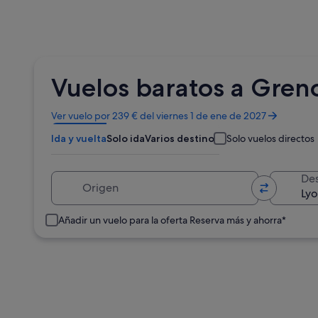
Vuelos baratos a Gren
Se
Ver vuelo por 239 € del viernes 1 de ene de 2027
abre
Ida y vuelta
Solo ida
Varios destinos
Solo vuelos directos
en
una
ventana
Origen
Des
nueva
Añadir un vuelo para la oferta Reserva más y ahorra*