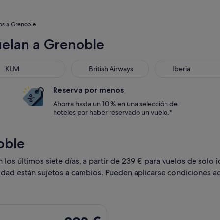
os a Grenoble
uelan a Grenoble
M
British Airways
Iberia
KLM
British Airways
Iberia
Reserva por menos
Ahorra hasta un 10 % en una selección de
hoteles por haber reservado un vuelo.*
oble
os últimos siete días, a partir de 239 € para vuelos de solo id
lidad están sujetos a cambios. Pueden aplicarse condiciones ad
ida el sáb, 2 ene de Edimburgo a Chambéry, y vuelta el sáb, 9
292 €