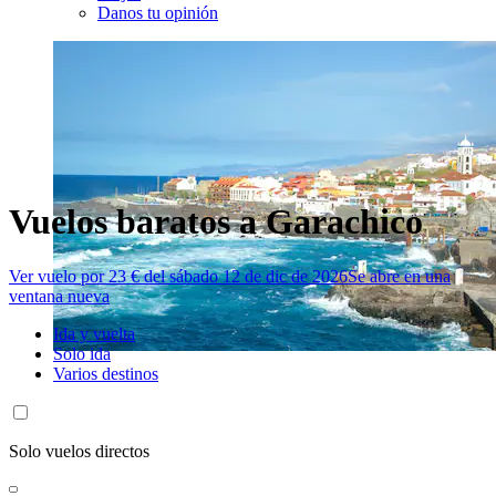
Danos tu opinión
Vuelos baratos a Garachico
Ver vuelo por 23 € del sábado 12 de dic de 2026
Se abre en una
ventana nueva
Ida y vuelta
Solo ida
Varios destinos
Solo vuelos directos