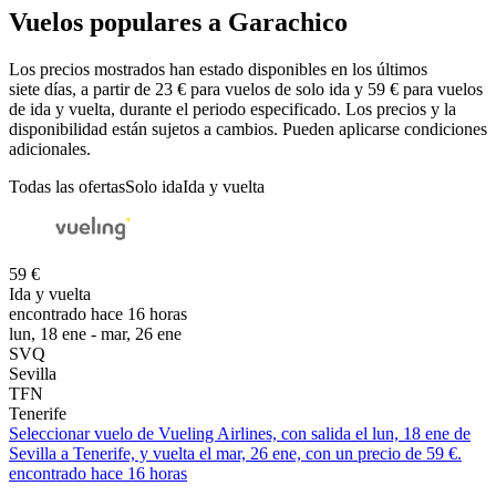
Vuelos populares a Garachico
Los precios mostrados han estado disponibles en los últimos
siete días, a partir de 23 € para vuelos de solo ida y 59 € para vuelos
de ida y vuelta, durante el periodo especificado. Los precios y la
disponibilidad están sujetos a cambios. Pueden aplicarse condiciones
adicionales.
Todas las ofertas
Solo ida
Ida y vuelta
59 €
Ida y vuelta
encontrado hace 16 horas
lun, 18 ene - mar, 26 ene
SVQ
Sevilla
TFN
Tenerife
Seleccionar vuelo de Vueling Airlines, con salida el lun, 18 ene de
Sevilla a Tenerife, y vuelta el mar, 26 ene, con un precio de 59 €.
encontrado hace 16 horas