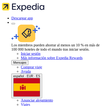
Descargar app
Los miembros pueden ahorrar al menos un 10 % en más de
100 000 hoteles de todo el mundo tras iniciar sesión.
Iniciar sesión
Más información sobre Expedia Rewards
Mensajes
Comprar viaje
Ayuda
español · EUR · ES
Anunciar alojamiento
Viajes