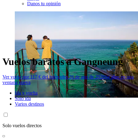
Danos tu opinión
Vuelos baratos a Gangneung
Ver vuelo por 117 € del miércoles 26 de ago de 2026
Se abre en una
ventana nueva
Ida y vuelta
Solo ida
Varios destinos
Solo vuelos directos