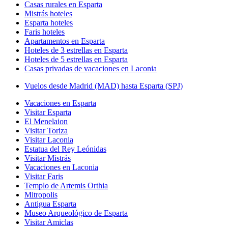
Casas rurales en Esparta
Mistrás hoteles
Esparta hoteles
Faris hoteles
Apartamentos en Esparta
Hoteles de 3 estrellas en Esparta
Hoteles de 5 estrellas en Esparta
Casas privadas de vacaciones en Laconia
Vuelos desde Madrid (MAD) hasta Esparta (SPJ)
Vacaciones en Esparta
Visitar Esparta
El Menelaion
Visitar Toriza
Visitar Laconia
Estatua del Rey Leónidas
Visitar Mistrás
Vacaciones en Laconia
Visitar Faris
Templo de Artemis Orthia
Mitropolis
Antigua Esparta
Museo Arqueológico de Esparta
Visitar Amiclas