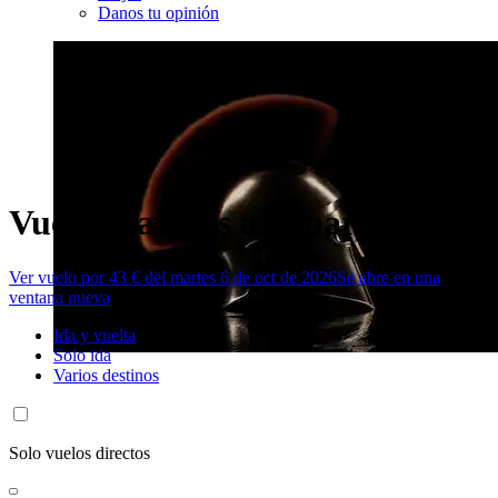
Danos tu opinión
Vuelos baratos a Esparta
Ver vuelo por 43 € del martes 6 de oct de 2026
Se abre en una
ventana nueva
Ida y vuelta
Solo ida
Varios destinos
Solo vuelos directos