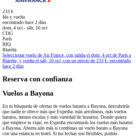
233 €
Ida y vuelta
encontrado hace 2 días
dom, 4 oct - sáb, 10 oct
CDG
París
BIQ
Biarritz
Seleccionar vuelo de Air France, con salida el dom, 4 oct de París a
Biarritz, y vuelta el sáb, 10 oct, con un precio de 233 €. encontrado
hace 2 días
Reserva con confianza
Vuelos a Bayona
En tu búsqueda de ofertas de vuelos baratos a Bayona, descubrirás
que nadie te ofrece más que Expedia: más aerolíneas, más vuelos
baratos, menos escalas y más variedad de horarios. Donde quiera
que empiece tu viaje, en Expedia encontrarás los vuelos más baratos
a Bayona. Ahorra aún más si combinas un vuelo barato a Bayona
con una estancia en hotel. Si tus fechas son flexibles, podrás