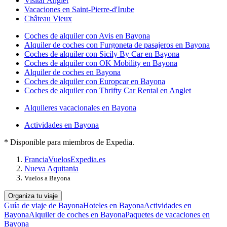
Visitar Anglet
Vacaciones en Saint-Pierre-d'Irube
Château Vieux
Coches de alquiler con Avis en Bayona
Alquiler de coches con Furgoneta de pasajeros en Bayona
Coches de alquiler con Sicily By Car en Bayona
Coches de alquiler con OK Mobility en Bayona
Alquiler de coches en Bayona
Coches de alquiler con Europcar en Bayona
Coches de alquiler con Thrifty Car Rental en Anglet
Alquileres vacacionales en Bayona
Actividades en Bayona
* Disponible para miembros de Expedia.
Francia
Vuelos
Expedia.es
Nueva Aquitania
Vuelos a Bayona
Organiza tu viaje
Guía de viaje de Bayona
Hoteles en Bayona
Actividades en
Bayona
Alquiler de coches en Bayona
Paquetes de vacaciones en
Bayona