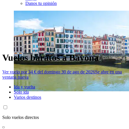
Danos tu opinión
Vuelos baratos a Bayona
Ver vuelo por 34 € del domingo 30 de ago de 2026
Se abre en una
ventana nueva
Ida y vuelta
Solo ida
Varios destinos
Solo vuelos directos