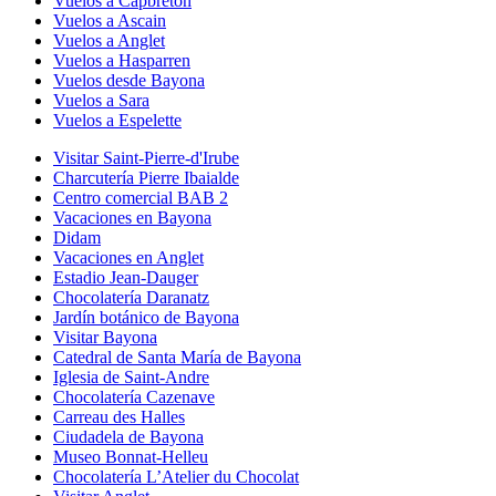
Vuelos a Capbreton
Vuelos a Ascain
Vuelos a Anglet
Vuelos a Hasparren
Vuelos desde Bayona
Vuelos a Sara
Vuelos a Espelette
Visitar Saint-Pierre-d'Irube
Charcutería Pierre Ibaialde
Centro comercial BAB 2
Vacaciones en Bayona
Didam
Vacaciones en Anglet
Estadio Jean-Dauger
Chocolatería Daranatz
Jardín botánico de Bayona
Visitar Bayona
Catedral de Santa María de Bayona
Iglesia de Saint-Andre
Chocolatería Cazenave
Carreau des Halles
Ciudadela de Bayona
Museo Bonnat-Helleu
Chocolatería L’Atelier du Chocolat