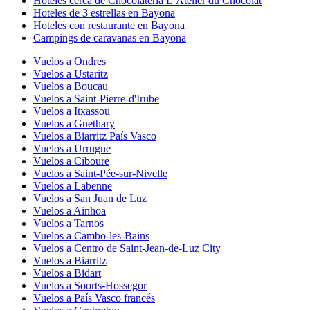
Hoteles cerca de Chocolatería L’Atelier du Chocolat
Hoteles de 3 estrellas en Bayona
Hoteles con restaurante en Bayona
Campings de caravanas en Bayona
Vuelos a Ondres
Vuelos a Ustaritz
Vuelos a Boucau
Vuelos a Saint-Pierre-d'Irube
Vuelos a Itxassou
Vuelos a Guethary
Vuelos a Biarritz País Vasco
Vuelos a Urrugne
Vuelos a Ciboure
Vuelos a Saint-Pée-sur-Nivelle
Vuelos a Labenne
Vuelos a San Juan de Luz
Vuelos a Ainhoa
Vuelos a Tarnos
Vuelos a Cambo-les-Bains
Vuelos a Centro de Saint-Jean-de-Luz City
Vuelos a Biarritz
Vuelos a Bidart
Vuelos a Soorts-Hossegor
Vuelos a País Vasco francés