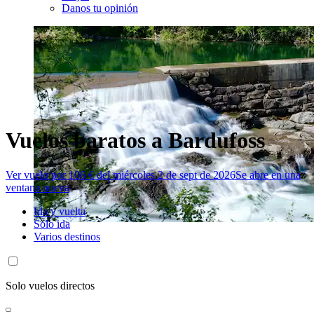
Danos tu opinión
Vuelos baratos a Bardufoss
Ver vuelo por 106 € del miércoles 2 de sept de 2026
Se abre en una
ventana nueva
Ida y vuelta
Solo ida
Varios destinos
Solo vuelos directos