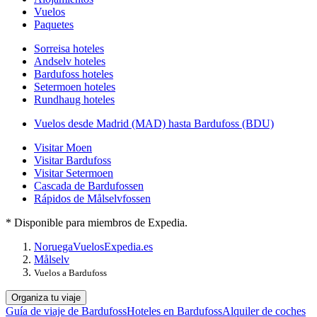
Vuelos
Paquetes
Sorreisa hoteles
Andselv hoteles
Bardufoss hoteles
Setermoen hoteles
Rundhaug hoteles
Vuelos desde Madrid (MAD) hasta Bardufoss (BDU)
Visitar Moen
Visitar Bardufoss
Visitar Setermoen
Cascada de Bardufossen
Rápidos de Målselvfossen
* Disponible para miembros de Expedia.
Noruega
Vuelos
Expedia.es
Målselv
Vuelos a Bardufoss
Organiza tu viaje
Guía de viaje de Bardufoss
Hoteles en Bardufoss
Alquiler de coches