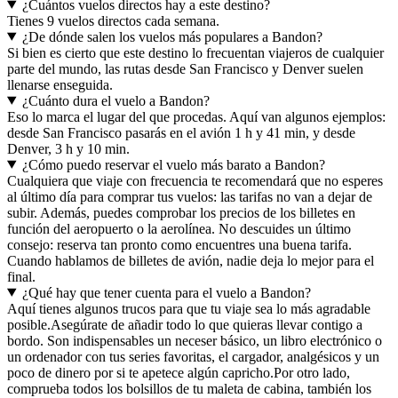
¿Cuántos vuelos directos hay a este destino?
Tienes 9 vuelos directos cada semana.
¿De dónde salen los vuelos más populares a Bandon?
Si bien es cierto que este destino lo frecuentan viajeros de cualquier
parte del mundo, las rutas desde San Francisco y Denver suelen
llenarse enseguida.
¿Cuánto dura el vuelo a Bandon?
Eso lo marca el lugar del que procedas. Aquí van algunos ejemplos:
desde San Francisco pasarás en el avión 1 h y 41 min, y desde
Denver, 3 h y 10 min.
¿Cómo puedo reservar el vuelo más barato a Bandon?
Cualquiera que viaje con frecuencia te recomendará que no esperes
al último día para comprar tus vuelos: las tarifas no van a dejar de
subir. Además, puedes comprobar los precios de los billetes en
función del aeropuerto o la aerolínea. No descuides un último
consejo: reserva tan pronto como encuentres una buena tarifa.
Cuando hablamos de billetes de avión, nadie deja lo mejor para el
final.
¿Qué hay que tener cuenta para el vuelo a Bandon?
Aquí tienes algunos trucos para que tu viaje sea lo más agradable
posible.
Asegúrate de añadir todo lo que quieras llevar contigo a
bordo. Son indispensables un neceser básico, un libro electrónico o
un ordenador con tus series favoritas, el cargador, analgésicos y un
poco de dinero por si te apetece algún capricho.
Por otro lado,
comprueba todos los bolsillos de tu maleta de cabina, también los