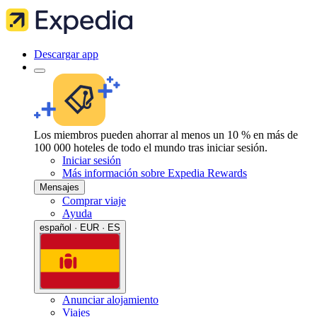
Descargar app
Los miembros pueden ahorrar al menos un 10 % en más de
100 000 hoteles de todo el mundo tras iniciar sesión.
Iniciar sesión
Más información sobre Expedia Rewards
Mensajes
Comprar viaje
Ayuda
español · EUR · ES
Anunciar alojamiento
Viajes