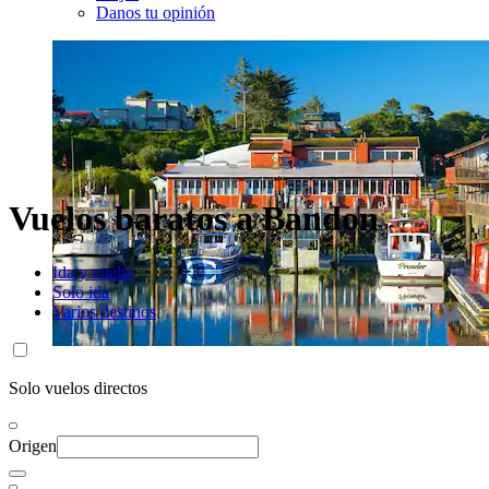
Danos tu opinión
Vuelos baratos a Bandon
Ida y vuelta
Solo ida
Varios destinos
Solo vuelos directos
Origen