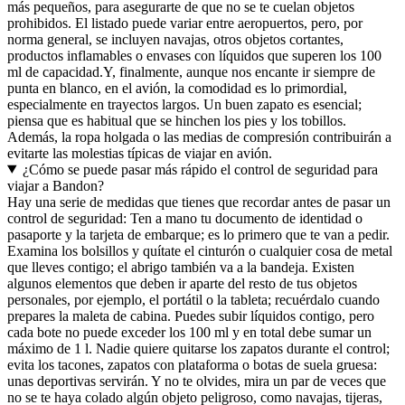
más pequeños, para asegurarte de que no se te cuelan objetos
prohibidos. El listado puede variar entre aeropuertos, pero, por
norma general, se incluyen navajas, otros objetos cortantes,
productos inflamables o envases con líquidos que superen los 100
ml de capacidad.
Y, finalmente, aunque nos encante ir siempre de
punta en blanco, en el avión, la comodidad es lo primordial,
especialmente en trayectos largos. Un buen zapato es esencial;
piensa que es habitual que se hinchen los pies y los tobillos.
Además, la ropa holgada o las medias de compresión contribuirán a
evitarte las molestias típicas de viajar en avión.
¿Cómo se puede pasar más rápido el control de seguridad para
viajar a Bandon?
Hay una serie de medidas que tienes que recordar antes de pasar un
control de seguridad: Ten a mano tu documento de identidad o
pasaporte y la tarjeta de embarque; es lo primero que te van a pedir.
Examina los bolsillos y quítate el cinturón o cualquier cosa de metal
que lleves contigo; el abrigo también va a la bandeja. Existen
algunos elementos que deben ir aparte del resto de tus objetos
personales, por ejemplo, el portátil o la tableta; recuérdalo cuando
prepares la maleta de cabina. Puedes subir líquidos contigo, pero
cada bote no puede exceder los 100 ml y en total debe sumar un
máximo de 1 l. Nadie quiere quitarse los zapatos durante el control;
evita los tacones, zapatos con plataforma o botas de suela gruesa:
unas deportivas servirán. Y no te olvides, mira un par de veces que
no se te haya colado algún objeto peligroso, como navajas, tijeras,