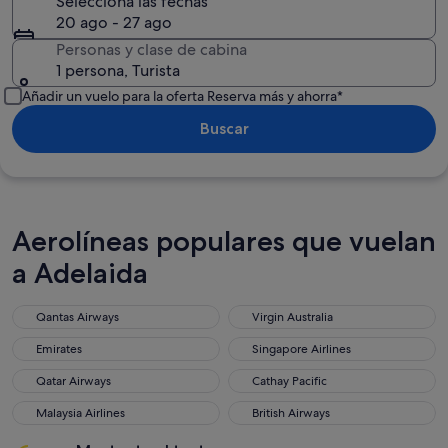
Selecciona las fechas
20 ago - 27 ago
Personas y clase de cabina
1 persona, Turista
Añadir un vuelo para la oferta Reserva más y ahorra*
Buscar
Aerolíneas populares que vuelan
a Adelaida
Qantas Airways
Virgin Australia
Qantas Airways
Virgin Australia
Emirates
Singapore Airlines
Emirates
Singapore Airlines
Qatar Airways
Cathay Pacific
Qatar Airways
Cathay Pacific
Malaysia Airlines
British Airways
Malaysia Airlines
British Airways