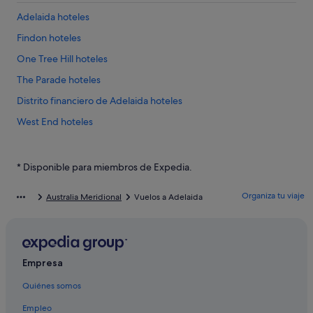
Adelaida hoteles
Findon hoteles
One Tree Hill hoteles
The Parade hoteles
Distrito financiero de Adelaida hoteles
West End hoteles
Lobethal hoteles
Bedford Park hoteles
* Disponible para miembros de Expedia.
Hindmarsh hoteles
Organiza tu viaje
Australia Meridional
Vuelos a Adelaida
Windsor Gardens hoteles
Woodside hoteles
Novar Gardens hoteles
Empresa
Tea Tree Gully hoteles
Quiénes somos
Mile End hoteles
Empleo
Northgate hoteles