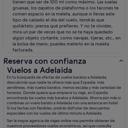
tienen que ser de 100 ml como máximo. Las suelas
gruesas, los zapatos de plataforma o los tacones te
comen espacio en la maleta, aunque si llevas este
tipo de calzado el día del vuelo, tendrás que
quitártelo; piensa qué prefieres. Y no te olvides,
mira un par de veces que no se te haya quedado
algún objeto cortante, como navajas, tijeras, etc., en
la bolsa de mano; puedes meterlo en la maleta
facturada.
Reserva con confianza
Vuelos a Adelaida
Vuelos a Adelaida
En tu búsqueda de ofertas de vuelos baratos a Adelaida,
descubrirás que nadie te ofrece más que Expedia: más
aerolíneas, más vuelos baratos, menos escalas y más variedad de
horarios. Donde quiera que empiece tu viaje, en Expedia
encontrarás los vuelos más baratos a Adelaida. Ahorra aún más si
combinas un vuelo barato a Adelaida con una estancia en hotel.
Si tus fechas son flexibles, podrás disfrutar de descuentos
especiales con los vuelos de último minuto a Adelaida.
Ser la mayor agencia de viajes online nos permite obtener de
nuestros proveedores vuelos económicos, así que consulta