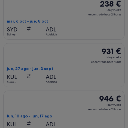
238 €
238 €
Ida
Ida y vuelta
y
encontrado hace 21 horas
vuelta,
mar, 6 oct - jue, 8 oct
encontrado
SYD
ADL
hace
Sídney
Adelaida
21 horas
Seleccionar vuelo de Garuda Indonesia, con salida el jue, 27
931 €
931 €
Ida
Ida y vuelta
y
encontrado hace 4 días
vuelta,
jue, 27 ago - jue, 3 sept
encontrado
KUL
ADL
hace
Kuala
Adelaida
4 días
Lumpur
Seleccionar vuelo de Malaysia Airlines, con salida el lun, 10
946 €
946 €
Ida
Ida y vuelta
y
encontrado hace 21 horas
vuelta,
lun, 10 ago - lun, 17 ago
encontrado
KUL
ADL
hace