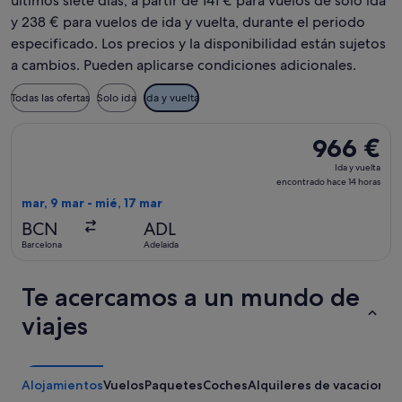
últimos siete días, a partir de 141 € para vuelos de solo ida
y 238 € para vuelos de ida y vuelta, durante el periodo
especificado. Los precios y la disponibilidad están sujetos
a cambios. Pueden aplicarse condiciones adicionales.
Todas las ofertas
Solo ida
Ida y vuelta
Seleccionar vuelo de Turkish Airlines, con salida el mar, 9 m
966 €
966 €
Ida
Ida y vuelta
y
encontrado hace 14 horas
vuelta,
mar, 9 mar - mié, 17 mar
encontrado
BCN
ADL
hace
Barcelona
Adelaida
14 horas
Te acercamos a un mundo de
viajes
Alojamientos
Vuelos
Paquetes
Coches
Alquileres de vacaciones