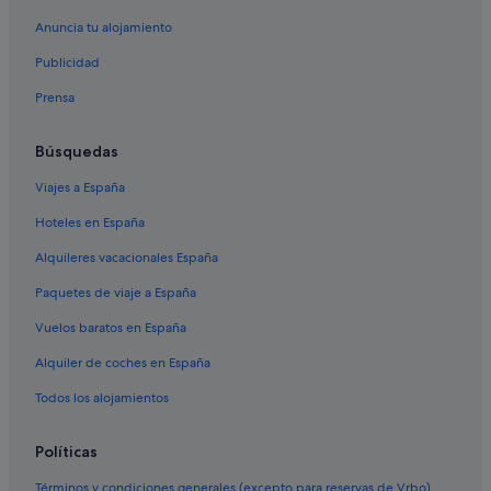
Semaphore hoteles
Anuncia tu alojamiento
Henley Beach hoteles
Publicidad
Casas de campo en Adelaida
Prensa
Uraidla hoteles
Búsquedas
Salisbury hoteles
Viajes a España
Crafers hoteles
Hoteles en España
Nairne hoteles
Mitcham hoteles
Alquileres vacacionales España
Christies Beach hoteles
Paquetes de viaje a España
Thebarton hoteles
Vuelos baratos en España
Wayville hoteles
Alquiler de coches en España
Kudla hoteles
Todos los alojamientos
Mawson Lakes hoteles
Políticas
Blair Athol hoteles
Magil hoteles
Términos y condiciones generales (excepto para reservas de Vrbo)