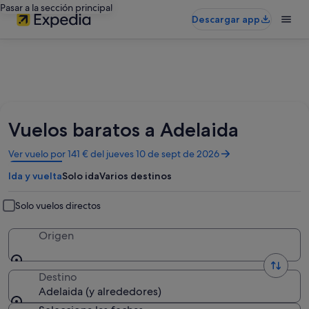
Pasar a la sección principal
Descargar app
Vuelos baratos a Adelaida
Se
Ver vuelo por 141 € del jueves 10 de sept de 2026
abre
Ida y vuelta
Solo ida
Varios destinos
en
una
ventana
Solo vuelos directos
nueva
Origen
Destino
Adelaida (y alrededores)