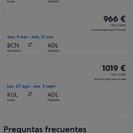
Kuala
Adelaida
21 horas
Lumpur
Seleccionar vuelo de Turkish Airlines, con salida el mar, 9 m
966 €
966 €
Ida
Ida y vuelta
y
encontrado hace 14 horas
vuelta,
mar, 9 mar - mié, 17 mar
encontrado
BCN
ADL
hace
Barcelona
Adelaida
14 horas
Seleccionar vuelo de Cathay Pacific, con salida el jue, 27 ag
1019 €
1019 €
Ida
Ida y vuelta
y
encontrado hace 4 días
vuelta,
jue, 27 ago - jue, 3 sept
encontrado
KUL
ADL
hace
Kuala
Adelaida
4 días
Lumpur
Preguntas frecuentes