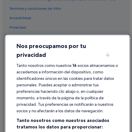
Aldgate hoteles
Términos y condiciones de Vrbo
Lenswood hoteles
Accesibilidad
Norwood hoteles
Privacidad
Port Noarlunga hoteles
Cookies
Brighton hoteles
Nos preocupamos por tu
Condiciones de uso
Reynella hoteles
privacidad
Información legal/contacto
Cudlee Creek hoteles
Tanto nosotros como nuestros
16
socios almacenamos o
Pautas sobre el contenido y cómo denunciar contenido
Hahndorf hoteles
accedemos a información del dispositivo, como
identificadores únicos en las cookies para tratar datos
Burnside hoteles
Ayuda
personales. Puedes aceptar o administrar tus
Gepps Cross hoteles
Ayuda
preferencias haciendo clic abajo o, en cualquier
Golden Grove hoteles
momento, a través de la página de la política de
Cancelar un vuelo
privacidad. Tus preferencias se notificarán a nuestros
West Lakes hoteles
Cancelar una reserva de hotel o de un alquiler vacacional
socios y no afectarán a los datos de navegación.
Adelaida hoteles
Plazos de reembolso
Tanto nosotros como nuestros asociados
Kangarilla hoteles
tratamos los datos para proporcionar:
Utilizar un cupón de Expedia