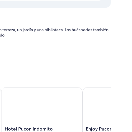
 terraza, un jardín y una biblioteca. Los huéspedes también
lo.
acterísticas entre las que se incluyen chimeneas y sábanas
de almohadas y mesas de comedor.
Hotel Pucon Indomito
Enjoy Pucon
nes incluyen los siguientes:
Hotel
Enjoy
Hotel Pucon Indomito
Enjoy Pucon