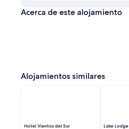
Acerca de este alojamiento
Alojamientos similares
Hotel Vientos del Sur
Lake Lodge
Hotel
Lake
Hotel Vientos del Sur
Lake Lodge