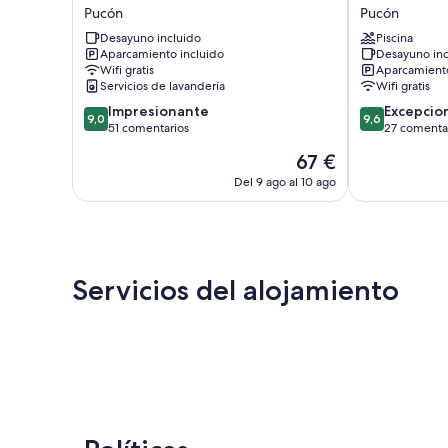
Vientos
Lodge
Pucón
Pucón
del
Pucón
Desayuno incluido
Piscina
Sur
Aparcamiento incluido
Desayuno inc
Pucón
Wifi gratis
Aparcamiento
Servicios de lavandería
Wifi gratis
9.0
9.6
Impresionante
Excepcio
9,0
9,6
sobre
sobre
51 comentarios
27 comenta
10,
10,
El
67 €
Impresionante,
Excepcional,
precio
51 comentarios
27 comentario
Del 9 ago al 10 ago
actual
es
de
67 €
Servicios del alojamiento