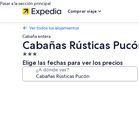
Pasar a la sección principal
Comprar viaje
Ver todos los alojamientos
Cabaña entera
Cabañas Rústicas Puc
Alojamiento
de
Elige las fechas para ver los precios
3.0 estrellas
¿A dónde vas?
Galería
de
imágenes
de
Cabañas
Rústicas