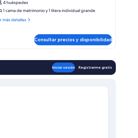
abaña
4 huéspedes
e
1 cama de matrimonio y 1 litera individual grande
iseño
ás
r más detalles
talles
baña
Consultar precios y disponibilidad
seño
Iniciar sesión
Registrarme gratis