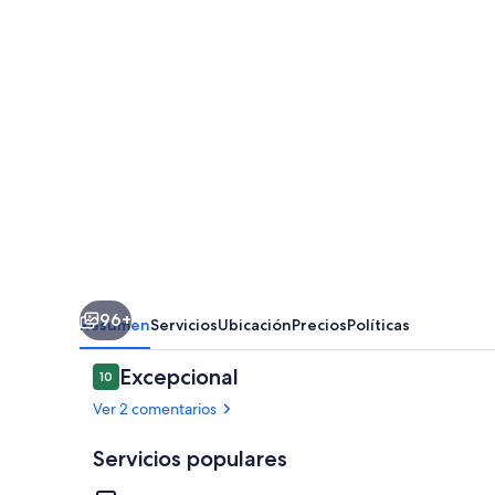
Pucón
96+
Resumen
Servicios
Ubicación
Precios
Políticas
Comentarios
Excepcional
10
10 de 10
Ver 2 comentarios
Servicios populares