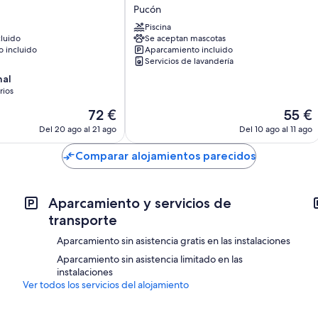
Hualles
Pucón
y
Piscina
Pellines
luido
Se aceptan mascotas
Pucón
 incluido
Aparcamiento incluido
Servicios de lavandería
nal
rios
El
El
72 €
55 €
precio
precio
s
Del 20 ago al 21 ago
Del 10 ago al 11 ago
actual
actual
es
es
Comparar alojamientos parecidos
de
de
72 €
55 €
Aparcamiento y servicios de
transporte
Aparcamiento sin asistencia gratis en las instalaciones
Aparcamiento sin asistencia limitado en las
instalaciones
Ver todos los servicios del alojamiento