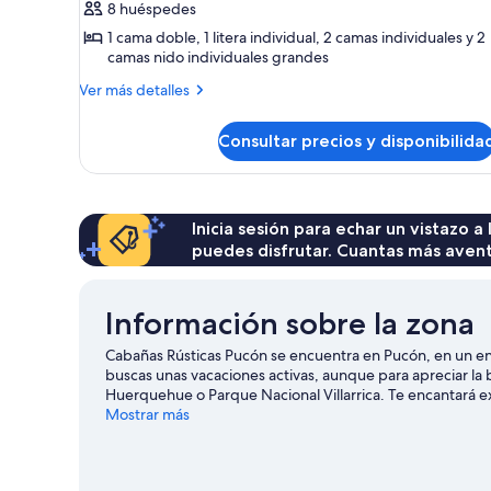
Casa
8 huéspedes
de
1 cama doble, 1 litera individual, 2 camas individuales y 2
campo
camas nido individuales grandes
estándar,
Más
Ver más detalles
4
detalles
de
habitaciones
Consultar precios y disponibilida
Casa
de
campo
estándar,
4
Inicia sesión para echar un vistazo a
habitaciones
puedes disfrutar. Cuantas más aven
Información sobre la zona
Cabañas Rústicas Pucón se encuentra en Pucón, en un en
buscas unas vacaciones activas, aunque para apreciar la be
Huerquehue o Parque Nacional Villarrica. Te encantará exp
favorita: ¿pesca, tal vez?
Mostrar más
Ver guía de viaje de Pucón
Ver más cabañas en Pucón