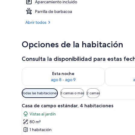
Aparcamiento incluido
Parrilla de barbacoa
Cabaña famili
Abrir todos
Opciones de la habitación
Consulta la disponibilidad para estas fec
Consulta la disponibilidad para esta noche, ago 8 - 
Consulta la d
Esta noche
ago 8 - ago 9
Filtros
Todas las habitaciones
3 camas o más
2 camas
disponibles
Abrir
Una cama con manta y almohada
para
38
Casa de campo estándar, 4 habitaciones
todas
las
Vistas al jardín
las
habitaciones
80 m²
fotos
de
1 habitación