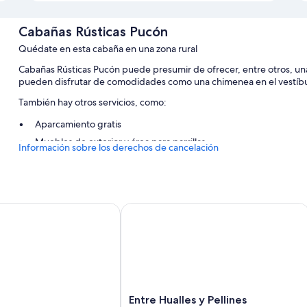
Cabañas Rústicas Pucón
Quédate en esta cabaña en una zona rural
Cabañas Rústicas Pucón puede presumir de ofrecer, entre otros, una
pueden disfrutar de comodidades como una chimenea en el vestíbu
También hay otros servicios, como:
Aparcamiento gratis
Muebles de exterior y área para parrillas
Información sobre los derechos de cancelación
Características de la habitación
Todas las habitaciones cuentan con muebles diferentes y brindan car
de alta calidad, por no hablar de comodidades tales como cartas 
Entre Hualles y Pellines
Además, otros servicios de los que disfrutarás en todas las habitacio
Patios privados y armarios o roperos
Tostadoras, hervidores eléctricos y calefacción
Entre
Entre Hualles y Pellines