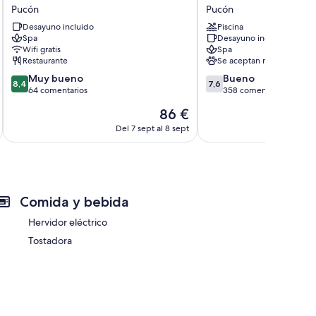
Pucon
Pucon
Pucón
Pucón
Indomito
Pucón
Desayuno incluido
Piscina
Pucón
Spa
Desayuno incluido
Wifi gratis
Spa
Restaurante
Se aceptan mascotas
8.4
7.6
Muy bueno
Bueno
8,4
7,6
sobre
sobre
64 comentarios
358 comentarios
10,
10,
El
86 €
Muy
Bueno,
precio
bueno,
358 comentarios
Del 7 sept al 8 sept
De
actual
64 comentarios
es
de
86 €
Comida y bebida
Hervidor eléctrico
Tostadora