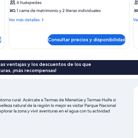
Cabaña
C
6 huéspedes
familiar,
d
1 cama de matrimonio y 2 literas individuales
3
d
Más
M
Ver más detalles
Ve
habitaciones,
detalles
de
vistas
de
de
Cabaña
Ca
al
d
Consultar precios y disponibilidad
familiar,
de
jardín
3
di
habitaciones,
vistas
al
 las ventajas y los descuentos de los que
jardín
turas, ¡más recompensas!
torno rural. Acércate a Termas de Menetúe y Termas Huife si
lleza natural de la región lo mejor es visitar Parque Nacional
lorar la zona y vivir aventuras en el agua con tu actividad