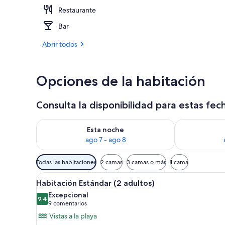
Restaurante
Restaurante al
Bar
Abrir todos
Opciones de la habitación
Consulta la disponibilidad para estas fec
Consulta la disponibilidad para esta noche, ago 7 - 
Consulta la d
Esta noche
ago 7 - ago 8
Filtros
Todas las habitaciones
2 camas
3 camas o más
1 cama
disponibles
Abrir
Habitación Estándar (2 adultos) 
para
6
Habitación Estándar (2 adultos)
todas
las
Excepcional
las
9,4
habitaciones
9,4 de 10
(9 comentarios)
9 comentarios
fotos
Vistas a la playa
de