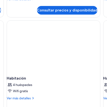
detalles
de
de
de
d
Consultar precios y disponibilidad
Habitación
Pr
Estándar
R
(1
(1
adulto)
ad
Habitación
H
4 huéspedes
Wifi gratis
Más
M
Ver más detalles
Ve
detalles
de
de
de