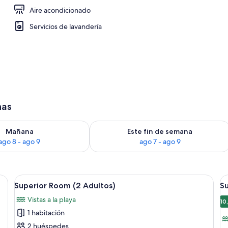
Aire acondicionado
 aire libre
Servicios de lavandería
has
ago 8
isponibilidad para mañana, ago 8 - ago 9
Consulta la disponibilidad para este 
Mañana
Este fin de semana
ago 8 - ago 9
ago 7 - ago 9
| Minibar, caja fuerte, escritorio y wifi gratis
Abrir
Minibar, caja fuerte, escritorio y wifi gr
A
9
Superior Room (2 Adultos)
Su
todas
t
Vistas a la playa
las
la
10
1 habitación
fotos
f
de
d
2 huéspedes