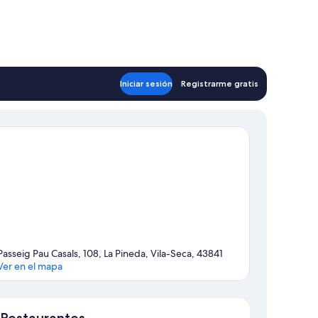
Iniciar sesión
Registrarme gratis
Passeig Pau Casals, 108, La Pineda, Vila-Seca, 43841
Ver en el mapa
Mapa
Restaurantes