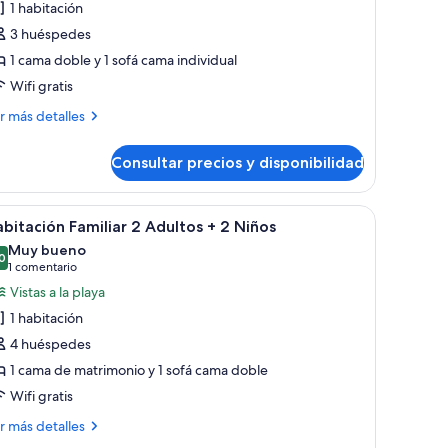
1 habitación
uperior
3 huéspedes
oom
1 cama doble y 1 sofá cama individual
2
Wifi gratis
dultos
ás
r más detalles
talles
iño)
Consultar precios y disponibilidad
perior
oom
a fuerte, escritorio y wifi gratis
brir
Minibar, caja fuerte, escritorio y wifi gratis
7
ultos
bitación Familiar 2 Adultos + 2 Niños
odas
Muy bueno
s
0
8,0 de 10
(1 comentario)
1 comentario
ño)
otos
Vistas a la playa
e
1 habitación
abitación
4 huéspedes
amiliar
1 cama de matrimonio y 1 sofá cama doble
Wifi gratis
dultos
ás
r más detalles
talles