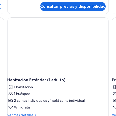
de
de
N
d
Consultar precios y disponibilidad
Premium
Ha
Room
Fa
(
2
y wifi gratis
2
Ad
adultos)
+
2
Ni
Habitación Estándar (1 adulto)
P
1 habitación
1 huésped
2 camas individuales y 1 sofá cama individual
Wifi gratis
Más
M
Ver más detalles
Ve