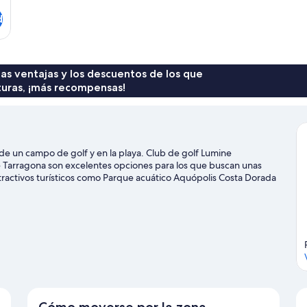
d
 las ventajas y los descuentos de los que
turas, ¡más recompensas!
de un campo de golf y en la playa. Club de golf Lumine
Tarragona son excelentes opciones para los que buscan unas
s atractivos turísticos como Parque acuático Aquópolis Costa Dorada
e temático PortAventura World: ¡te encantará! Dedica algo de
entre las que se incluye el golf.
Ver guía de viaje de La Pineda
Cómo moverse por la zona