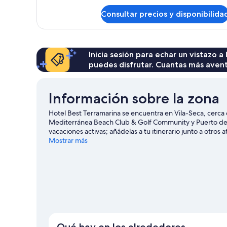
de
Consultar precios y disponibilida
Habitación
Inicia sesión para echar un vistazo a
puedes disfrutar. Cuantas más aven
Información sobre la zona
Hotel Best Terramarina se encuentra en Vila-Seca, cerca 
Mediterránea Beach Club & Golf Community y Puerto de 
vacaciones activas; añádelas a tu itinerario junto a otro
y Parque temático Ferrari Land. No olvides visitar Parqu
Mostrar más
tiempo a descubrir cuáles son las actividades de la zona, 
Qué hay en los alrededores