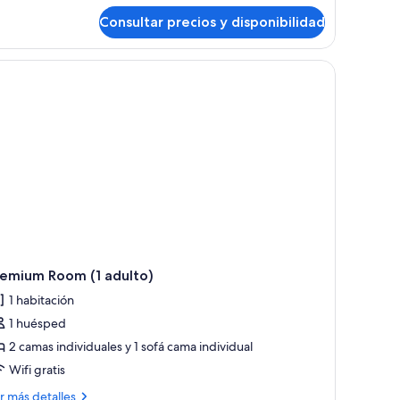
iños
Consultar precios y disponibilidad
bitación
miliar
ultos
ños
remium Room (1 adulto)
1 habitación
1 huésped
2 camas individuales y 1 sofá cama individual
Wifi gratis
ás
r más detalles