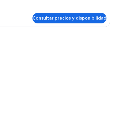
bitación
Consultar precios y disponibilidad