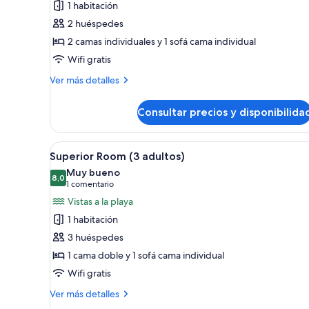
1 habitación
Habitación
2 huéspedes
Estándar
2 camas individuales y 1 sofá cama individual
(2
Wifi gratis
adultos)
Más
Ver más detalles
detalles
de
Consultar precios y disponibilida
Habitación
Estándar
(2
Abrir
Minibar, caja fuerte, escritorio 
9
adultos)
Superior Room (3 adultos)
todas
Muy bueno
las
8,0
8,0 de 10
(1 comentario)
1 comentario
fotos
Vistas a la playa
de
1 habitación
Superior
3 huéspedes
Room
1 cama doble y 1 sofá cama individual
(3
Wifi gratis
adultos)
Más
Ver más detalles
detalles