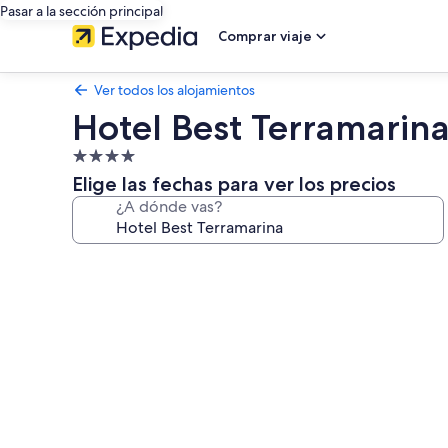
Pasar a la sección principal
Comprar viaje
Ver todos los alojamientos
Hotel Best Terramarin
Alojamiento
de
Elige las fechas para ver los precios
4.0 estrellas
¿A dónde vas?
Galería
de
imágenes
de
Hotel
Best
Terramarina