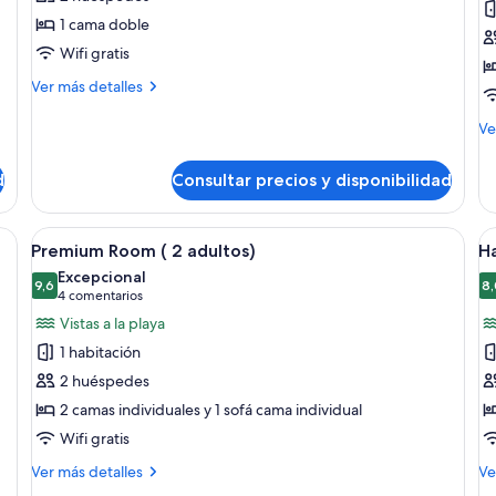
Superior
S
1 cama doble
Room
R
Wifi gratis
(2
(
Más
Ver más detalles
Adultos)
a
detalles
+
de
M
Ve
Superior
1
de
Room
de
n
d
Consultar precios y disponibilidad
(2
Su
Adultos)
R
(2
y wifi gratis
Abrir
Premium Room ( 2 adultos) | Minibar, caj
A
9
ad
Premium Room ( 2 adultos)
Ha
todas
t
+
Excepcional
las
9,6
1
la
8,
9,6 de 10
(4 comentarios)
4 comentarios
ni
fotos
f
Vistas a la playa
de
d
1 habitación
Premium
H
2 huéspedes
Room
F
2 camas individuales y 1 sofá cama individual
(
2
Wifi gratis
2
A
adultos)
+
Más
M
Ver más detalles
Ve
detalles
2
de