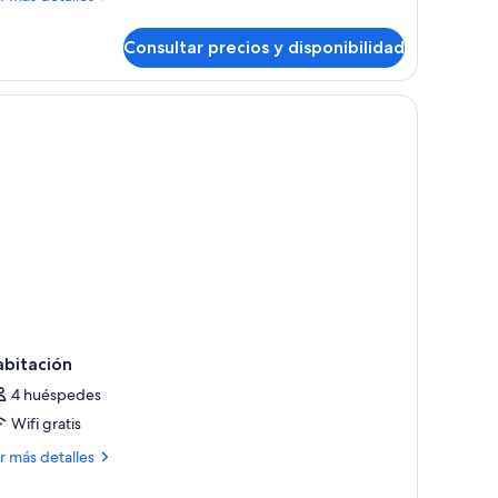
talles
Consultar precios y disponibilidad
emium
oom
ulto)
abitación
4 huéspedes
Wifi gratis
ás
r más detalles
talles