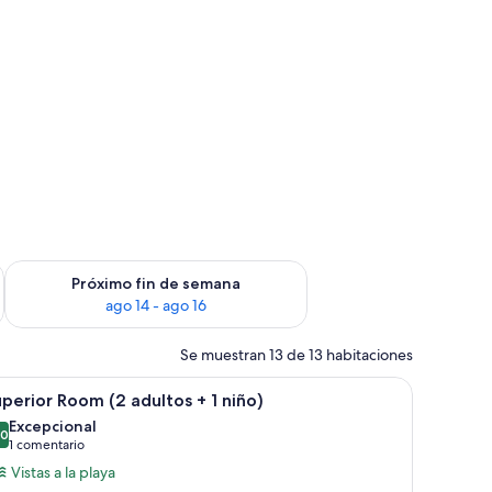
fin de semana, ago 7 - ago 9
Consulta la disponibilidad para el próximo fin de semana, ago
Próximo fin de semana
ago 14 - ago 16
Se muestran 13 de 13 habitaciones
atis
brir
Minibar, caja fuerte, escritorio y wifi gratis
9
perior Room (2 adultos + 1 niño)
odas
Excepcional
s
,0
10,0 de 10
(1 comentario)
1 comentario
otos
Vistas a la playa
e