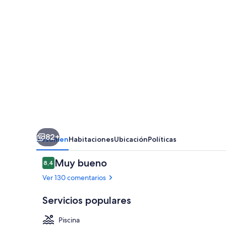
82+
Resumen
Habitaciones
Ubicación
Políticas
Comentarios
Muy bueno
8,4
8,4 de 10
Ver 130 comentarios
Servicios populares
Piscina