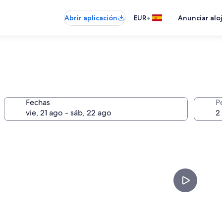
•
Abrir aplicación
EUR
Anunciar alo
a
Fechas
P