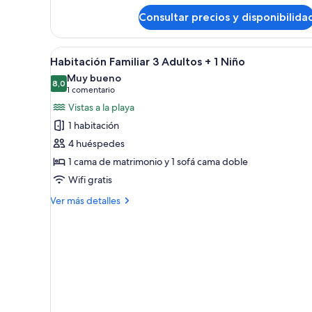
de
Consultar precios y disponibilida
Superior
Room
(3
Abrir
Minibar, caja fuerte, escritorio 
8
adultos)
Habitación Familiar 3 Adultos + 1 Niño
todas
Muy bueno
las
8,0
8,0 de 10
(1 comentario)
1 comentario
fotos
Vistas a la playa
de
1 habitación
Habitación
4 huéspedes
Familiar
1 cama de matrimonio y 1 sofá cama doble
3
Wifi gratis
Adultos
+
Más
Ver más detalles
1
detalles
de
Niño
Habitación
Familiar
3
Adultos
+
1