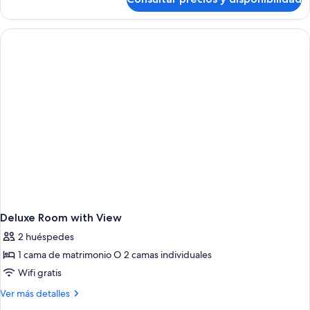
Deluxe
Room
Deluxe Room with View
2 huéspedes
1 cama de matrimonio O 2 camas individuales
Wifi gratis
Más
Ver más detalles
detalles