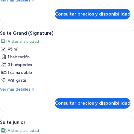
Ver más detalles
detalles
de
Consultar precios y disponibilidad
Grand
Signature
Suite
Abrir
Ropa de cama hipoalergénica y edred
10
Suite Grand (Signature)
todas
Vistas a la ciudad
las
95 m²
fotos
de
1 habitación
Suite
3 huéspedes
Grand
1 cama doble
(Signature)
Wifi gratis
Más
Ver más detalles
detalles
de
Consultar precios y disponibilidad
Suite
Grand
(Signature)
Abrir
Un dormitorio lujoso con una cama gra
7
Suite junior
todas
Vistas a la ciudad
las