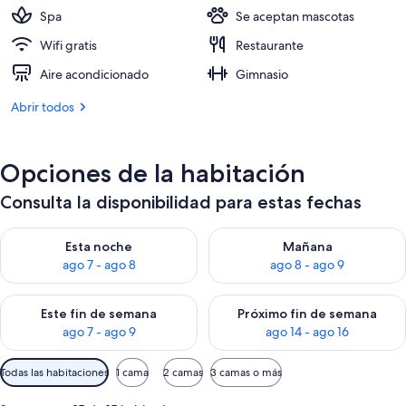
504 €
Spa
Se aceptan mascotas
Wifi gratis
Restaurante
Aire acondicionado
Gimnasio
Abrir todos
Opciones de la habitación
Consulta la disponibilidad para estas fechas
Consulta la disponibilidad para esta noche, ago 7 - ago 8
Consulta la disponibilidad pa
Esta noche
Mañana
ago 7 - ago 8
ago 8 - ago 9
Consulta la disponibilidad para este fin de semana, ago 7 - ag
Consulta la disponibilidad par
Este fin de semana
Próximo fin de semana
ago 7 - ago 9
ago 14 - ago 16
Filtros
Todas las habitaciones
1 cama
2 camas
3 camas o más
disponibles
para