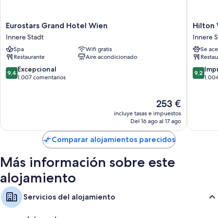
Eurostars
Hilton
Eurostars Grand Hotel Wien
Hilton
Grand
Vienna
Innere Stadt
Innere S
Hotel
Plaza
Spa
Wifi gratis
Se ace
Wien
Innere
Restaurante
Aire acondicionado
Restau
Innere
Stadt
Stadt
9.4
9.2
Excepcional
Imp
9,4
9,2
sobre
sobre
1.007 comentarios
1.00
10,
10,
Excepcional,
Impresi
El
253 €
1.007 comentarios
1.004 c
precio
incluye tasas e impuestos
actual
Del 16 ago al 17 ago
es
de
Comparar alojamientos parecidos
253 €
Más información sobre este
alojamiento
Servicios del alojamiento