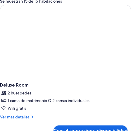
Se muestran 15 de 15 habitaciones
las
habitaciones
Deluxe Room
2 huéspedes
1 cama de matrimonio O 2 camas individuales
Wifi gratis
Más
Ver más detalles
detalles
de
Consultar precios y disponibilidad