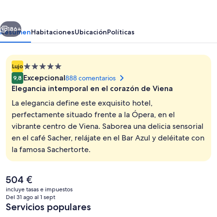
Wien
erior
Siguiente
186+
Resumen
Habitaciones
Ubicación
Políticas
Alojamiento
Lujo
de
Excepcional
888 comentarios
9,8
5.0 estrellas
Elegancia intemporal en el corazón de Viena
La elegancia define este exquisito hotel,
perfectamente situado frente a la Ópera, en el
vibrante centro de Viena. Saborea una delicia sensorial
Exterior
en el café Sacher, relájate en el Bar Azul y deléitate con
la famosa Sachertorte.
El
504 €
precio
incluye tasas e impuestos
actual
Del 31 ago al 1 sept
es
Servicios populares
de