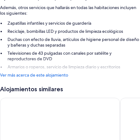
Además, otros servicios que hallarás en todas las habitaciones incluyen
los siguientes:
Zapatillas infantiles y servicios de guardería
Reciclaje, bombillas LED y productos de limpieza ecológicos
Duchas con efecto de lluvia, artículos de higiene personal de diseño
y bañeras y duchas separadas
Televisiones de 43 pulgadas con canales por satélite y
reproductores de DVD
Armarios o roperos, servicio de limpieza diario y escritorios
Ver más acerca de este alojamiento
Alojamientos similares
Eurostars Grand Hotel Wien
Hilton V