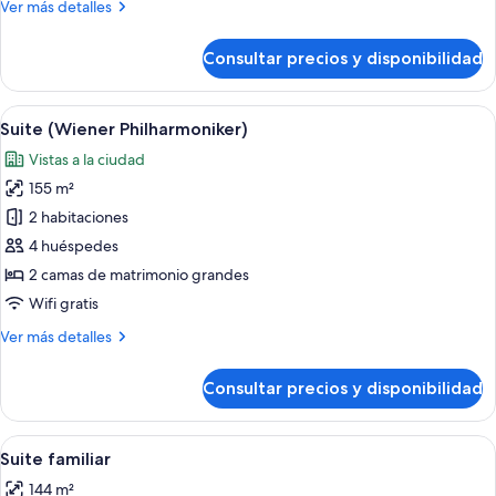
Más
Ver más detalles
detalles
de
Consultar precios y disponibilidad
Suite
(Opera
Penthouse)
Abrir
Una habitación con una cama, un silló
10
Suite (Wiener Philharmoniker)
todas
Vistas a la ciudad
las
155 m²
fotos
de
2 habitaciones
Suite
4 huéspedes
(Wiener
2 camas de matrimonio grandes
Philharmoniker)
Wifi gratis
Más
Ver más detalles
detalles
de
Consultar precios y disponibilidad
Suite
(Wiener
Philharmoniker)
Abrir
Habitación de hotel con sofá, una mesa
11
Suite familiar
todas
144 m²