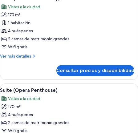
todas
Vistas a la ciudad
las
179 m²
fotos
de
1 habitación
Suite
4 huéspedes
(Madame
2 camas de matrimonio grandes
Butterfly)
Wifi gratis
Más
Ver más detalles
detalles
de
Consultar precios y disponibilidad
Suite
(Madame
Butterfly)
Abrir
Ropa de cama hipoalergénica y edred
5
Suite (Opera Penthouse)
todas
Vistas a la ciudad
las
170 m²
fotos
de
4 huéspedes
Suite
2 camas de matrimonio grandes
(Opera
Wifi gratis
Penthouse)