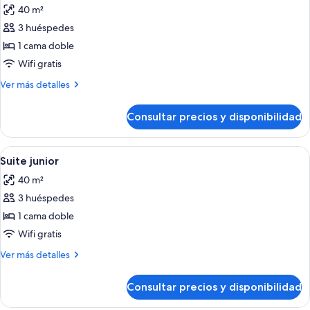
40 m²
fotos
de
3 huéspedes
Suite
1 cama doble
junior
Wifi gratis
Más
Ver más detalles
detalles
de
Consultar precios y disponibilidad
Suite
junior
Abrir
Un dormitorio lujoso con una cama gr
4
Suite junior
todas
40 m²
las
3 huéspedes
fotos
de
1 cama doble
Suite
Wifi gratis
junior
Más
Ver más detalles
detalles
de
Consultar precios y disponibilidad
Suite
junior