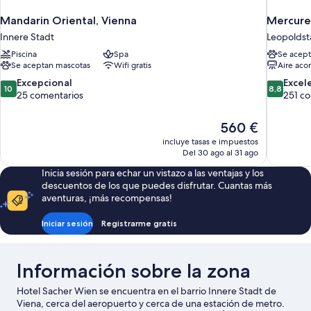
Mandarin Oriental, Vienna
Mercure
Innere Stadt
Leopoldst
Piscina
Spa
Se acept
Se aceptan mascotas
Wifi gratis
Aire aco
10.0
8.8
Excepcional
Excel
10
8,8
sobre
sobre
25 comentarios
251 c
10,
10,
Excepcional,
Excelente
El
560 €
25 comentarios
251 comen
precio
incluye tasas e impuestos
actual
Del 30 ago al 31 ago
es
Inicia sesión para echar un vistazo a las ventajas y los
de
descuentos de los que puedes disfrutar. Cuantas más
560 €
aventuras, ¡más recompensas!
Iniciar sesión
Registrarme gratis
Información sobre la zona
Hotel Sacher Wien se encuentra en el barrio Innere Stadt de
Viena, cerca del aeropuerto y cerca de una estación de metro.