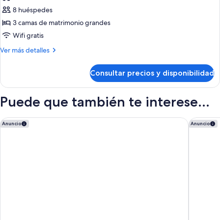
las
8 huéspedes
fotos
de
3 camas de matrimonio grandes
Suite
Wifi gratis
familiar
Más
Ver más detalles
detalles
de
Consultar precios y disponibilidad
Suite
familiar
Puede que también te interese...
Mandarin Oriental, Vienna
Mercure 
Anuncio
Anuncio