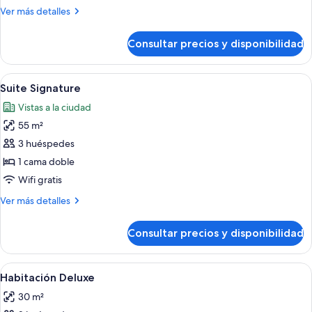
Más
Ver más detalles
detalles
de
Consultar precios y disponibilidad
Suite
Signature
Abrir
Una habitación de hotel con una cama g
7
Suite Signature
todas
Vistas a la ciudad
las
55 m²
fotos
de
3 huéspedes
Suite
1 cama doble
Signature
Wifi gratis
Más
Ver más detalles
detalles
de
Consultar precios y disponibilidad
Suite
Signature
Abrir
Un dormitorio de hotel clásico con un
12
Habitación Deluxe
todas
30 m²
las