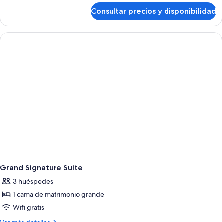
de
Consultar precios y disponibilidad
Deluxe
Room
with
View
Grand Signature Suite
3 huéspedes
1 cama de matrimonio grande
Wifi gratis
Más