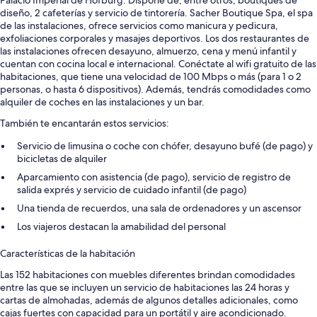
Palacio Imperial de Hofburg. Dispone de, entre otros, boutiques de
diseño, 2 cafeterías y servicio de tintorería. Sacher Boutique Spa, el spa
de las instalaciones, ofrece servicios como manicura y pedicura,
exfoliaciones corporales y masajes deportivos. Los dos restaurantes de
las instalaciones ofrecen desayuno, almuerzo, cena y menú infantil y
cuentan con cocina local e internacional. Conéctate al wifi gratuito de las
habitaciones, que tiene una velocidad de 100 Mbps o más (para 1 o 2
personas, o hasta 6 dispositivos). Además, tendrás comodidades como
alquiler de coches en las instalaciones y un bar.
También te encantarán estos servicios:
Servicio de limusina o coche con chófer, desayuno bufé (de pago) y
bicicletas de alquiler
Aparcamiento con asistencia (de pago), servicio de registro de
salida exprés y servicio de cuidado infantil (de pago)
Una tienda de recuerdos, una sala de ordenadores y un ascensor
Los viajeros destacan la amabilidad del personal
Características de la habitación
Las 152 habitaciones con muebles diferentes brindan comodidades
entre las que se incluyen un servicio de habitaciones las 24 horas y
cartas de almohadas, además de algunos detalles adicionales, como
cajas fuertes con capacidad para un portátil y aire acondicionado.