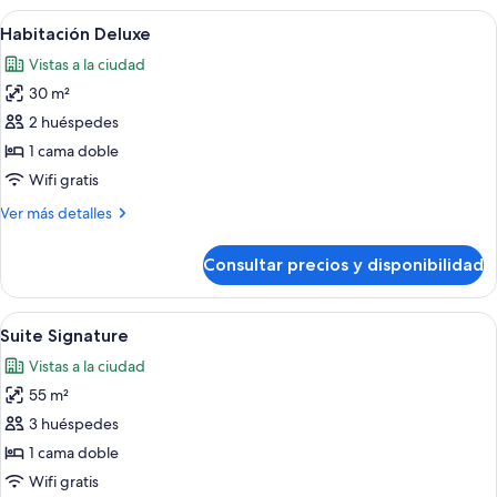
Abrir
Un dormitorio lujoso con una cama gra
8
Habitación Deluxe
todas
Vistas a la ciudad
las
30 m²
fotos
de
2 huéspedes
Habitación
1 cama doble
Deluxe
Wifi gratis
Más
Ver más detalles
detalles
de
Consultar precios y disponibilidad
Habitación
Deluxe
Abrir
Amplia habitación de hotel con una ca
9
Suite Signature
todas
Vistas a la ciudad
las
55 m²
fotos
de
3 huéspedes
Suite
1 cama doble
Signature
Wifi gratis