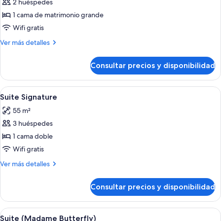
2 huéspedes
fotos
de
1 cama de matrimonio grande
Habitación
Wifi gratis
Deluxe
Más
Ver más detalles
detalles
de
Consultar precios y disponibilidad
Habitación
Deluxe
Abrir
Un baño lujoso con piso a cuadros bl
7
Suite Signature
todas
55 m²
las
3 huéspedes
fotos
de
1 cama doble
Suite
Wifi gratis
Signature
Más
Ver más detalles
detalles
de
Consultar precios y disponibilidad
Suite
Signature
Abrir
Un salón amplio con una mesa de centr
8
Suite (Madame Butterfly)