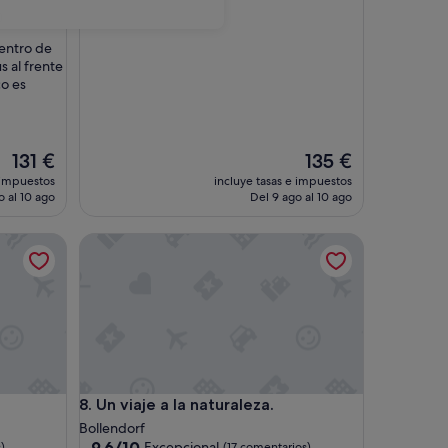
)
centro de
 al frente
co es
El
El
131 €
135 €
precio
precio
 impuestos
incluye tasas e impuestos
actual
actual
o al 10 ago
Del 9 ago al 10 ago
es
es
de
de
Un viaje a la naturaleza.
131 €
135 €
Un viaje a la naturaleza.
8. Un viaje a la naturaleza.
Bollendorf
9.6
9,6/10
Excepcional
)
(17 comentarios)