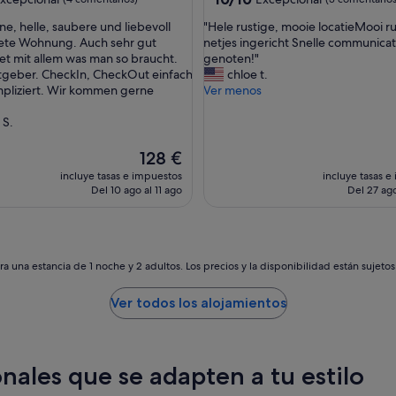
j
sobre
"
ne, helle, saubere und liebevoll
"Hele rustige, mooie locatieMooi r
o
10,
H
tete Wohnung. Auch sehr gut
netjes ingericht Snelle communica
s
nal,
Excepcional,
e
et mit allem was man so braucht.
genoten!"
d
tarios)
(3 comentarios)
l
tgeber. CheckIn, CheckOut einfach
chloe t.
e
e
pliziert. Wir kommen gerne
Ver menos
l
r
c
u
 S.
e
s
n
t
El
t
128 €
i
precio
r
incluye tasas e impuestos
incluye tasas e
g
actual
o
Del 10 ago al 11 ago
Del 27 ago
e
es
d
,
de
e
m
128 €
L
o
u
o
x
a una estancia de 1 noche y 2 adultos. Los precios y la disponibilidad están sujeto
i
e
e
m
Ver todos los alojamientos
l
b
o
u
c
r
a
g
nales que se adapten a tu estilo
t
o
i
,