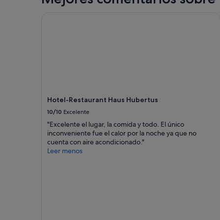
e
W
Hotel-Restaurant Haus Hubertus
o
h
n
u
n
g
.
A
u
Hotel-Restaurant Haus Hubertus
c
10/10
Excelente
h
s
"Excelente el lugar, la comida y todo. El único
e
inconveniente fue el calor por la noche ya que no
h
cuenta con aire acondicionado."
r
Leer menos
g
u
t
a
u
s
g
e