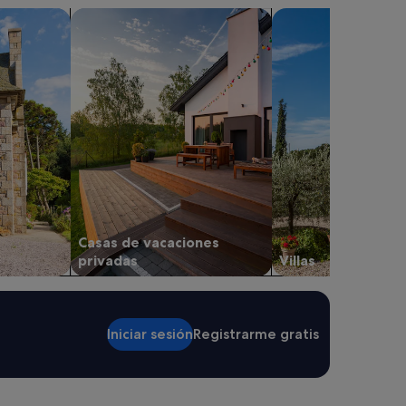
mpo
buscar casas de vacaciones privadas
Buscar villas
Casas de vacaciones
privadas
Villas
Iniciar sesión
Registrarme gratis