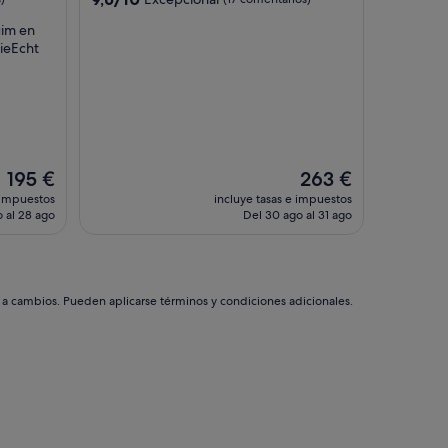
sobre
uim en
10,
tieEcht
Excepcional,
(17 comentarios)
El
El
195 €
263 €
precio
precio
 impuestos
incluye tasas e impuestos
actual
actual
 al 28 ago
Del 30 ago al 31 ago
es
es
de
de
195 €
263 €
s a cambios. Pueden aplicarse términos y condiciones adicionales.