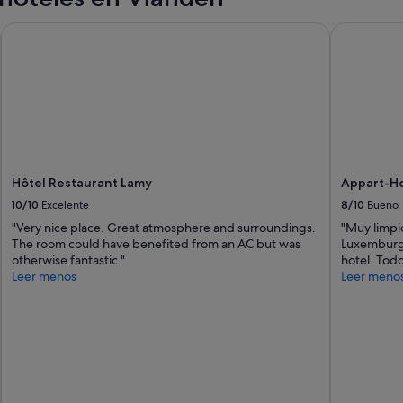
t
d
S
Hôtel Restaurant Lamy
Appart-Ho
e
n
l
e
h
l
o
l
t
e
e
c
l
o
.
m
T
m
o
Hôtel Restaurant Lamy
Appart-H
u
d
10/10
Excelente
8/10
Bueno
n
o
i
e
"Very nice place. Great atmosphere and surroundings.
"Muy limpio
c
l
The room could have benefited from an AC but was
Luxemburgo
a
t
otherwise fantastic."
hotel. Todo
t
r
Leer menos
Leer meno
i
a
e
n
E
s
c
p
h
o
t
r
g
t
e