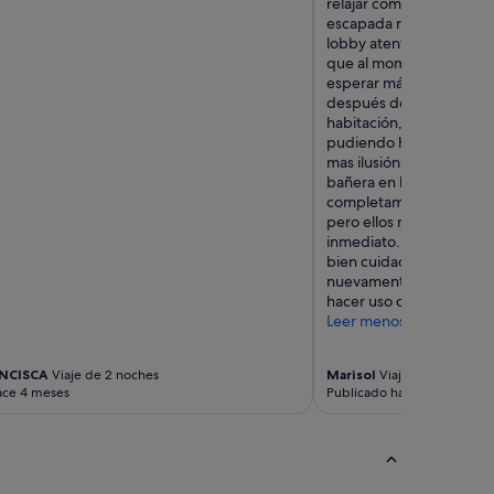
relajar como piscina y s
escapada romántica el f
lobby atento y muy amabl
que al momento de hace
esperar más de 1 hora par
después de las 16:20 pud
habitación, lo que retra
pudiendo hacer uso de 
mas ilusión nos hacía. Por
bañera en la habitación e
completamente fría...tu
pero ellos muy amableme
inmediato. Por lo demás
bien cuidadas y desayun
nuevamente para descone
hacer uso completo del ho
Leer menos
NCISCA
Viaje de 2 noches
Marisol
Viaje de 1 noche
ace 4 meses
Publicado hace 8 meses