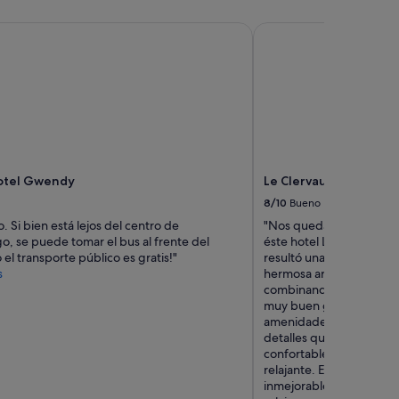
tel Gwendy
Le Clervaux Design Ho
otel Gwendy
Le Clervaux Design Ho
8/10
Bueno
. Si bien está lejos del centro de
"Nos quedamos en una s
, se puede tomar el bus al frente del
éste hotel Le clervaux D
 el transporte público es gratis!"
resultó una grata experi
s
hermosa arquitectura al i
combinando diseños el
muy buen gusto... Bañ
amenidades, así como bat
detalles que se valoran
confortable brindando un
relajante. El hotel en ge
inmejorable, cuenta con 