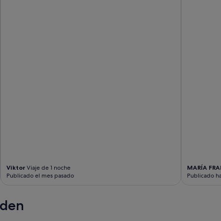
e
n
p
o
ú
t
b
e
l
n
i
!
c
"
o
e
s
g
r
a
t
i
s
!
"
Viktor
Viaje de 1 noche
MARÍA FRA
Publicado el mes pasado
Publicado h
nden