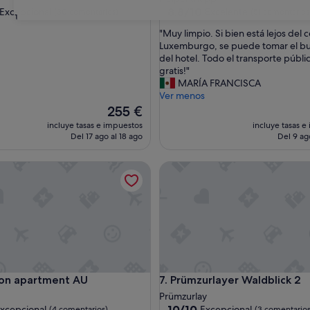
las
3.0 estrellas
8.8
8,8/10
Excepcional
Excelente
(30 comentarios)
(51 comentarios
31
sobre
"
"Muy limpio. Si bien está lejos del 
10,
M
Luxemburgo, se puede tomar el bus
nal,
Excelente,
u
del hotel. Todo el transporte públi
ntarios)
(51 comentarios)
y
gratis!"
l
MARÍA FRANCISCA
i
Ver menos
m
El
255 €
p
precio
incluye tasas e impuestos
incluye tasas e
i
actual
Del 17 ago al 18 ago
Del 9 ag
o
es
.
de
 apartment AU
Prümzurlayer Waldblick 2
S
255 €
i
b
i
e
n
e
s
t
 apartment AU
Prümzurlayer Waldblick 2
ion apartment AU
7. Prümzurlayer Waldblick 2
á
l
Prümzurlay
e
10.0
10/10
xcepcional
Excepcional
(4 comentarios)
(3 comentarios