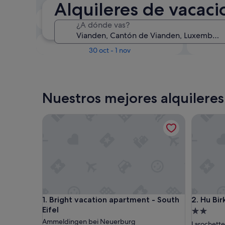
Alquileres de vacac
En dos semanas
¿A dónde vas?
21 ago - 23 ago
Dentro de tres meses
D
30 oct - 1 nov
Nuestros mejores alquileres
Bright vacation apartment - South Eifel
Hu Birkel
Bright vacation apartment - South Eifel
Hu Birkel
1. Bright vacation apartment - South
2. Hu Bir
Eifel
Alojamie
Ammeldingen bei Neuerburg
de
Larochette