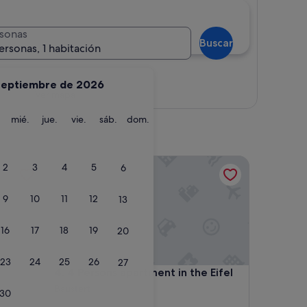
sonas
Buscar
ersonas, 1 habitación
septiembre de 2026
Ver mapa
martes
miércoles
jueves
viernes
sábado
domingo
mié.
jue.
vie.
sáb.
dom.
4 Persons apartment in the Eifel
2
3
4
5
6
9
10
11
12
13
16
17
18
19
20
23
24
25
26
27
4 Persons apartment in the Eifel
4. 4 Persons apartment in the Eifel
Baustert
30