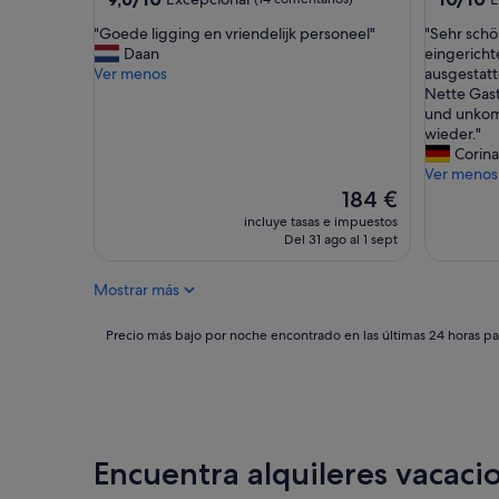
sobre
sobre
"
"
"Goede ligging en vriendelijk personeel"
"Sehr schö
10,
10,
G
S
Daan
eingerich
Excepcional,
Excepcio
o
e
Ver menos
ausgestatt
(14 comentarios)
(4 comen
e
h
Nette Gas
d
r
und unkom
e
s
wieder."
l
c
Corina
i
h
Ver menos
g
ö
El
184 €
g
n
precio
incluye tasas e impuestos
i
e
actual
Del 31 ago al 1 sept
n
,
es
g
h
de
Mostrar más
e
e
184 €
n
l
v
l
Precio
Precio más bajo por noche encontrado en las últimas 24 horas par
r
e
más
i
,
bajo
e
s
por
n
a
noche
d
u
encontrado
e
b
en
Encuentra alquileres vacacio
l
e
las
i
r
últimas