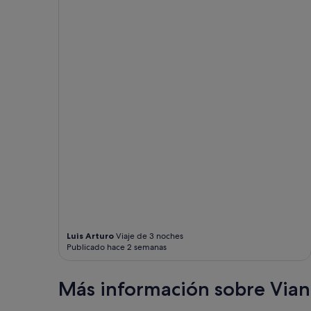
s
t
a
t
t
e
t
m
i
t
a
l
l
e
m
w
a
s
m
Luis Arturo
Viaje de 3 noches
Publicado hace 2 semanas
a
n
s
Más información sobre Via
o
b