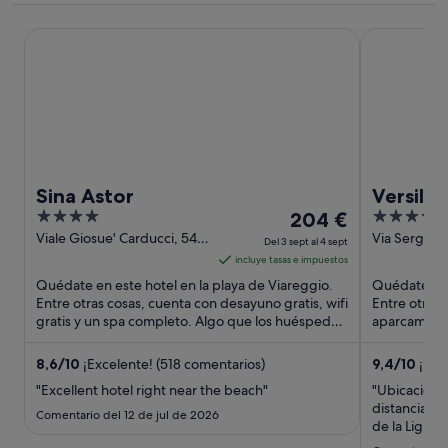
Sina Astor
Versilia Lid
Sina Astor
Versilia
4
El
4
204 €
out
precio
out
Viale Giosue' Carducci, 54
Via Sergio B
Del 3 sept al 4 sept
Viareggio LU
335/337 Ca
of
es
of
incluye tasas e impuestos
5
de
5
Quédate en este hotel en la playa de Viareggio.
Quédate en 
204 €
Entre otras cosas, cuenta con desayuno gratis, wifi
Entre otras 
gratis y un spa completo. Algo que los huéspedes
por
aparcamiento
destacan ...
Algo que lo
noche
del
8,6
/
10
¡Excelente! (518 comentarios)
9,4
/
10
¡Exc
3
"Excellent hotel right near the beach"
"Ubicación e
sept
distancia d
Comentario del 12 de jul de 2026
al
de la Liguria