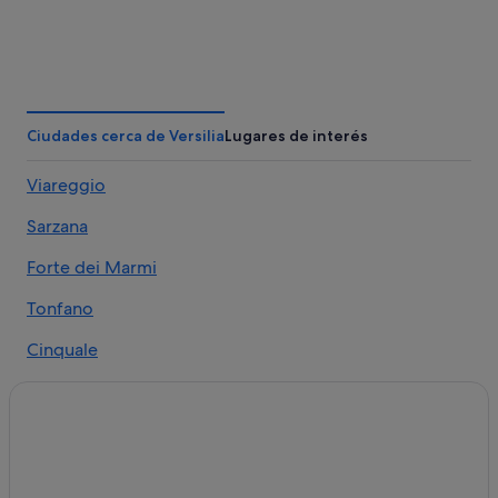
Ciudades cerca de Versilia
Lugares de interés
Viareggio
Sarzana
Forte dei Marmi
Tonfano
Cinquale
Lido di Camaiore
Montignoso
Massarosa