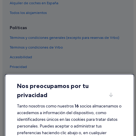
Alquiler de coches en España
Todos los alojamientos
Políticas
Términos y condiciones generales (excepto para reservas de Vrbo)
Términos y condiciones de Vrbo
Accesibilidad
Privacidad
Cookies
Nos preocupamos por tu
Condiciones de uso
privacidad
Información legal/contacto
Pautas sobre el contenido y cómo denunciar contenido
Tanto nosotros como nuestros
16
socios almacenamos o
accedemos a información del dispositivo, como
identificadores únicos en las cookies para tratar datos
Ayuda
personales. Puedes aceptar o administrar tus
Ayuda
preferencias haciendo clic abajo o, en cualquier