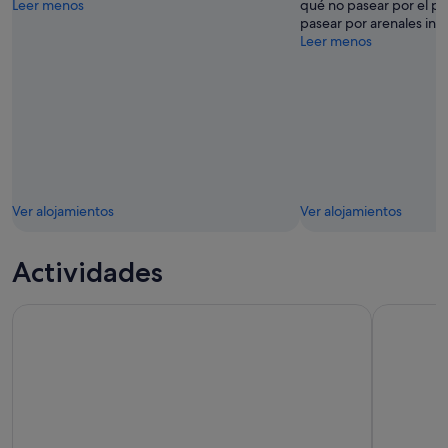
Leer menos
qué no pasear por el pu
pasear por arenales inc
Leer menos
Ver alojamientos
Ver alojamientos
Actividades
Museo Vaticano y Capilla Sixtina sin colas
Cata de vi