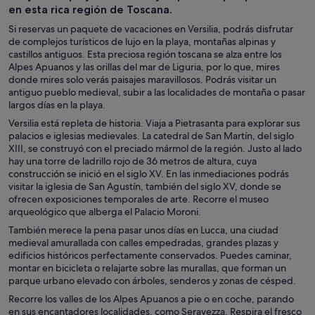
en esta rica región de Toscana.
Si reservas un paquete de vacaciones en Versilia, podrás disfrutar
de complejos turísticos de lujo en la playa, montañas alpinas y
castillos antiguos. Esta preciosa región toscana se alza entre los
Alpes Apuanos y las orillas del mar de Liguria, por lo que, mires
donde mires solo verás paisajes maravillosos. Podrás visitar un
antiguo pueblo medieval, subir a las localidades de montaña o pasar
largos días en la playa.
Versilia está repleta de historia. Viaja a Pietrasanta para explorar sus
palacios e iglesias medievales. La catedral de San Martín, del siglo
XIII, se construyó con el preciado mármol de la región. Justo al lado
hay una torre de ladrillo rojo de 36 metros de altura, cuya
construcción se inició en el siglo XV. En las inmediaciones podrás
visitar la iglesia de San Agustín, también del siglo XV, donde se
ofrecen exposiciones temporales de arte. Recorre el museo
arqueológico que alberga el Palacio Moroni.
También merece la pena pasar unos días en Lucca, una ciudad
medieval amurallada con calles empedradas, grandes plazas y
edificios históricos perfectamente conservados. Puedes caminar,
montar en bicicleta o relajarte sobre las murallas, que forman un
parque urbano elevado con árboles, senderos y zonas de césped.
Recorre los valles de los Alpes Apuanos a pie o en coche, parando
en sus encantadores localidades, como Seravezza. Respira el fresco