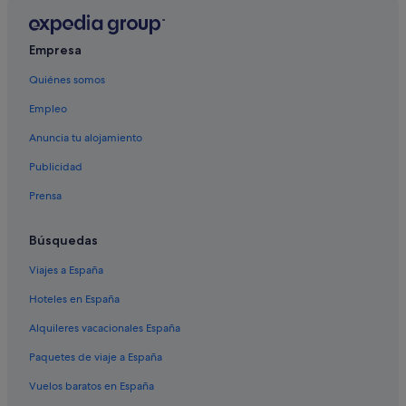
Marinella di Sarzana
Luni
Empresa
Ripa-Pozzi-Ponterosso
Quiénes somos
Valdicastello Carducci
Empleo
Anuncia tu alojamiento
Capezzano Pianore
Publicidad
Prensa
Búsquedas
Viajes a España
Hoteles en España
Alquileres vacacionales España
Paquetes de viaje a España
Vuelos baratos en España