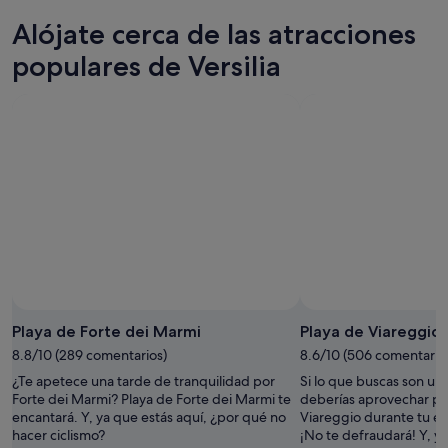
10
mañana
Versilia
precios
Alójate cerca de las atracciones
ago
por
para
en
-
la
este
Versilia
populares de Versilia
11
noche,
fin
para
ago
11
de
el
ago
semana,
próximo
-
14
fin
12
ago
de
ago
-
semana,
16
21
ago
ago
-
23
ago
Playa de Forte dei Marmi
Playa de Viareggio
8.8/10 (289 comentarios)
8.6/10 (506 comentario
¿Te apetece una tarde de tranquilidad por
Si lo que buscas son uno
Forte dei Marmi? Playa de Forte dei Marmi te
deberías aprovechar par
encantará. Y, ya que estás aquí, ¿por qué no
Viareggio durante tu es
hacer ciclismo?
¡No te defraudará! Y, ya