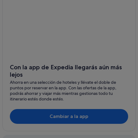
Massa
Pietrasanta
Marina di Pietrasanta
Marina di Massa
Camaiore
Ronchi
Con la app de Expedia llegarás aún más
Carrara
lejos
Ahorra en una selección de hoteles y llévate el doble de
Seravezza
puntos por reservar en la app. Con las ofertas de la app,
podrás ahorrar y viajar más mientras gestionas todo tu
Querceta
itinerario estés donde estés.
Vecchiano
Cambiar a la app
Torre del Lago Puccini
Marina di Carrara