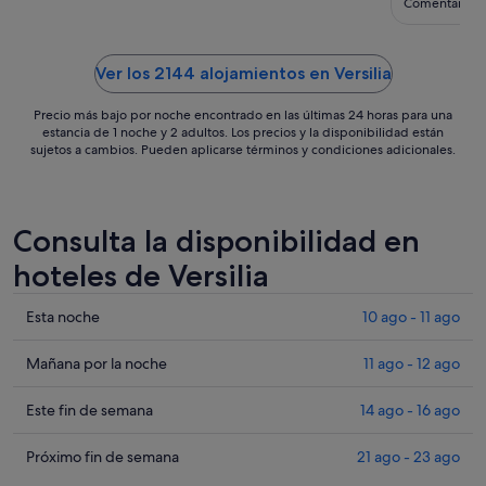
4
Comentario de
sept
Ver los 2144 alojamientos en Versilia
Precio más bajo por noche encontrado en las últimas 24 horas para una
estancia de 1 noche y 2 adultos. Los precios y la disponibilidad están
sujetos a cambios. Pueden aplicarse términos y condiciones adicionales.
Consulta la disponibilidad en
hoteles de Versilia
Comprueba
Esta noche
10 ago - 11 ago
los
precios
Comprueba
Mañana por la noche
11 ago - 12 ago
en
los
Versilia
precios
Comprueba
Este fin de semana
14 ago - 16 ago
para
en
los
esta
Versilia
precios
Comprueba
Próximo fin de semana
21 ago - 23 ago
noche,
para
en
los