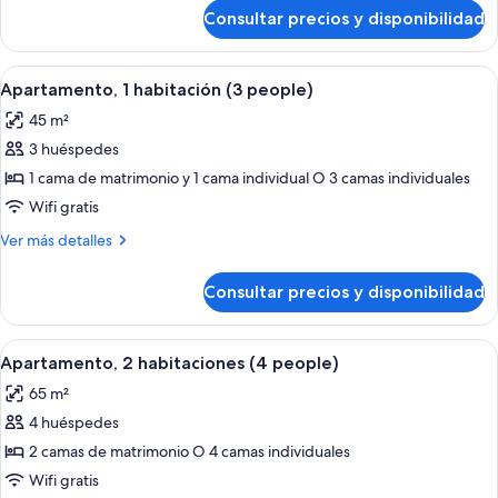
de
Consultar precios y disponibilidad
Estudio
Abrir
Una habitación de hotel con cama, mes
6
Apartamento, 1 habitación (3 people)
todas
45 m²
las
3 huéspedes
fotos
de
1 cama de matrimonio y 1 cama individual O 3 camas individuales
Apartamento,
Wifi gratis
1
Más
Ver más detalles
habitación
detalles
(3
de
Consultar precios y disponibilidad
Apartamento,
people)
1
habitación
Abrir
Una habitación de hotel con cama, mes
5
(3
Apartamento, 2 habitaciones (4 people)
todas
people)
65 m²
las
4 huéspedes
fotos
de
2 camas de matrimonio O 4 camas individuales
Apartamento,
Wifi gratis