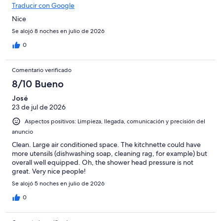
Horrible
Traducir con Google
Nice
Se alojó 8 noches en julio de 2026
0
Comentario verificado
8/10 Bueno
José
23 de jul de 2026
Aspectos positivos: Limpieza, llegada, comunicación y precisión del
anuncio
Clean. Large air conditioned space. The kitchnette could have
more utensils (dishwashing soap, cleaning rag, for example) but
overall well equipped. Oh, the shower head pressure is not
great. Very nice people!
Se alojó 5 noches en julio de 2026
0