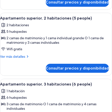
Consultar precios y disponibilidad
Apartamento
(4
superior,
people)
2
Abrir
Un dormitorio con cama, mesita de no
7
habitaciones
Apartamento superior, 2 habitaciones (5 people)
todas
(4
2 habitaciones
people)
las
5 huéspedes
fotos
de
2 camas de matrimonio y 1 cama individual grande O 1 cama de
matrimonio y 3 camas individuales
Apartamento
Wifi gratis
superior,
2
Más
Ver más detalles
habitaciones
detalles
de
(5
Consultar precios y disponibilidad
Apartamento
people)
superior,
2
Abrir
Una cama bien tendida con una colcha
7
habitaciones
Apartamento superior, 3 habitaciones (6 people)
todas
(5
1 habitación
people)
las
6 huéspedes
fotos
de
3 camas de matrimonio O 1 cama de matrimonio y 4 camas
individuales
Apartamento