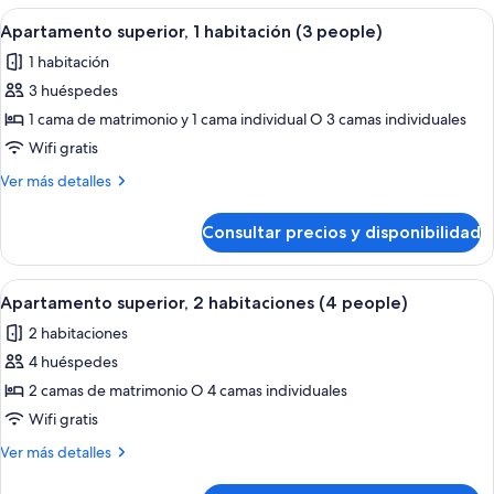
Abrir
Un dormitorio moderno con dos camas
9
Apartamento superior, 1 habitación (3 people)
todas
1 habitación
las
3 huéspedes
fotos
de
1 cama de matrimonio y 1 cama individual O 3 camas individuales
Apartamento
Wifi gratis
superior,
Más
Ver más detalles
1
detalles
habitación
de
Consultar precios y disponibilidad
Apartamento
(3
superior,
people)
1
Abrir
Un dormitorio con cama, mesita de no
8
habitación
Apartamento superior, 2 habitaciones (4 people)
todas
(3
2 habitaciones
people)
las
4 huéspedes
fotos
de
2 camas de matrimonio O 4 camas individuales
Apartamento
Wifi gratis
superior,
Más
Ver más detalles
2
detalles
habitaciones
de