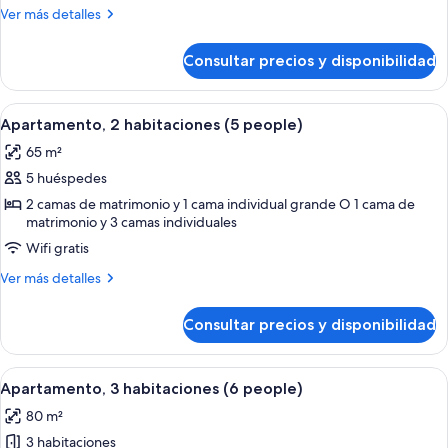
2
Más
Ver más detalles
habitaciones
detalles
(4
de
Consultar precios y disponibilidad
Apartamento,
people)
2
habitaciones
Abrir
Una habitación de hotel con cama, mes
7
(4
Apartamento, 2 habitaciones (5 people)
todas
people)
65 m²
las
5 huéspedes
fotos
de
2 camas de matrimonio y 1 cama individual grande O 1 cama de
matrimonio y 3 camas individuales
Apartamento,
Wifi gratis
2
habitaciones
Más
Ver más detalles
(5
detalles
de
people)
Consultar precios y disponibilidad
Apartamento,
2
habitaciones
Abrir
Una habitación de hotel con cama, mes
6
(5
Apartamento, 3 habitaciones (6 people)
todas
people)
80 m²
las
3 habitaciones
fotos