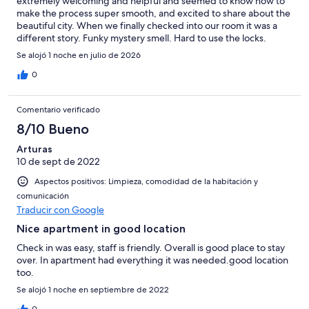
extremely welcoming and helpful and seemed to know how to
make the process super smooth, and excited to share about the
beautiful city. When we finally checked into our room it was a
different story. Funky mystery smell. Hard to use the locks.
Bathroom had significant mold in many places, towel was
Se alojó 1 noche en julio de 2026
discolored. Beds were incredibly uncomfortable. AC was
inconsistent, and had to go ask for the internet access. Oh…and
0
the bathroom door wouldn’t even latch or stay closed! However,
they did technically have all the pieces that the listing says…so?
Comentario verificado
Wouldn’t really recommend unless you’re looking for something
super budget. We were gone after one night
8/10 Bueno
Arturas
10 de sept de 2022
Aspectos positivos: Limpieza, comodidad de la habitación y
comunicación
Traducir con Google
Nice apartment in good location
Check in was easy, staff is friendly. Overall is good place to stay
over. In apartment had everything it was needed.good location
too.
Se alojó 1 noche en septiembre de 2022
0