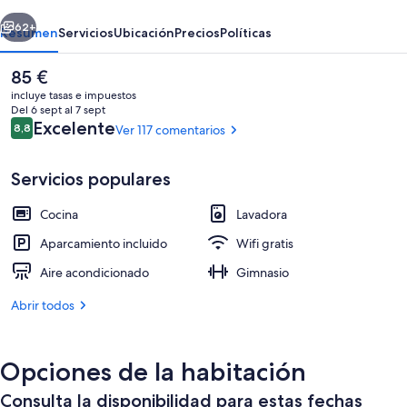
erior
Siguiente
62+
Resumen
Servicios
Ubicación
Precios
Políticas
El
85 €
precio
incluye tasas e impuestos
actual
Del 6 sept al 7 sept
es
Comentarios
Excelente
8,8
Ver 117 comentarios
8,8 de 10
de
85 €
Servicios populares
Cocina
Lavadora
Sala de juegos
Aparcamiento incluido
Wifi gratis
Aire acondicionado
Gimnasio
Abrir todos
Opciones de la habitación
Consulta la disponibilidad para estas fechas