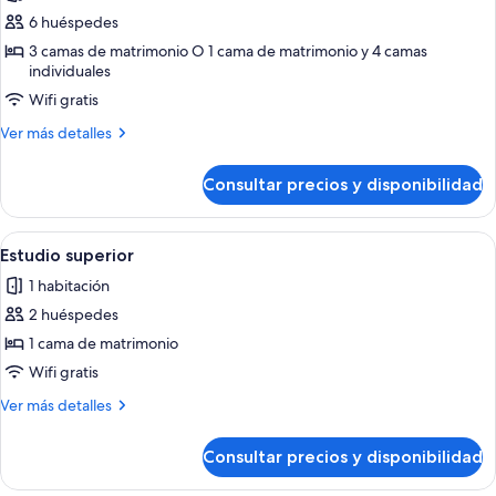
de
6 huéspedes
Apartamento,
3 camas de matrimonio O 1 cama de matrimonio y 4 camas
individuales
3
habitaciones
Wifi gratis
(6
Más
Ver más detalles
people)
detalles
de
Consultar precios y disponibilidad
Apartamento,
3
habitaciones
Abrir
Una habitación de hotel moderna con 
8
(6
Estudio superior
todas
people)
1 habitación
las
2 huéspedes
fotos
de
1 cama de matrimonio
Estudio
Wifi gratis
superior
Más
Ver más detalles
detalles
de
Consultar precios y disponibilidad
Estudio
superior