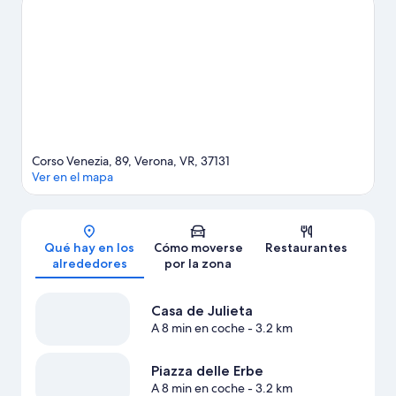
calendario de Stadio Marcantonio Bentegodi. Si quieres
opciones para una noche diferente, Villa y jardines históricos de
Villa Arvedi Verona es un buen punto de partida.
Ver guía de
viaje de Verona
Ver más residences en Verona
Corso Venezia, 89, Verona, VR, 37131
Ver en el mapa
Mapa
Qué hay en los
Cómo moverse
Restaurantes
alrededores
por la zona
Casa de Julieta
A 8 min en coche
- 3.2 km
Piazza delle Erbe
A 8 min en coche
- 3.2 km