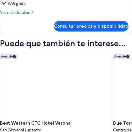
Wifi gratis
superior,
3
Más
Ver más detalles
habitaciones
detalles
de
(6
Consultar precios y disponibilidad
Apartamento
people)
superior,
3
Puede que también te interese...
habitaciones
(6
people)
Best Western CTC Hotel Verona
Due Torr
Anuncio
Anuncio
Best Western CTC Hotel Verona
Due Torr
San Giovanni Lupatoto
Centro de