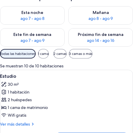
Consulta la disponibilidad para esta noche, ago 7 - ago 8
Consulta la disponibilidad pa
Esta noche
Mañana
ago 7 - ago 8
ago 8 - ago 9
Consulta la disponibilidad para este fin de semana, ago 7 - ag
Consulta la disponibilidad par
Este fin de semana
Próximo fin de semana
ago 7 - ago 9
ago 14 - ago 16
Filtros
Todas las habitaciones
1 cama
2 camas
3 camas o más
disponibles
para
Se muestran 10 de 10 habitaciones
las
Abrir
Una habitación de hotel con cama, mes
7
Estudio
habitaciones
todas
30 m²
las
1 habitación
fotos
de
2 huéspedes
Estudio
1 cama de matrimonio
Wifi gratis
Más
Ver más detalles
detalles