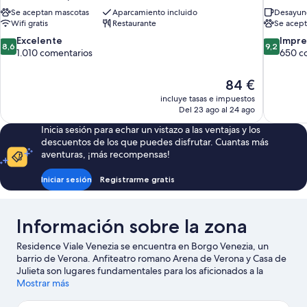
Se aceptan mascotas
Aparcamiento incluido
Desayuno
Wifi gratis
Restaurante
Se acept
8.6
9.2
Excelente
Impre
8,6
9,2
sobre
sobre
1.010 comentarios
650 c
10,
10,
Excelente,
Impresion
El
84 €
1.010 comentarios
650 comen
precio
incluye tasas e impuestos
actual
Del 23 ago al 24 ago
es
Inicia sesión para echar un vistazo a las ventajas y los
de
descuentos de los que puedes disfrutar. Cuantas más
84 €
aventuras, ¡más recompensas!
Iniciar sesión
Registrarme gratis
Información sobre la zona
Residence Viale Venezia se encuentra en Borgo Venezia, un
barrio de Verona. Anfiteatro romano Arena de Verona y Casa de
Julieta son lugares fundamentales para los aficionados a la
cultura; añádelos a tu itinerario junto con Porta Nuova. ¿Te
Mostrar más
apetece disfrutar de un evento especial? Puedes buscar el