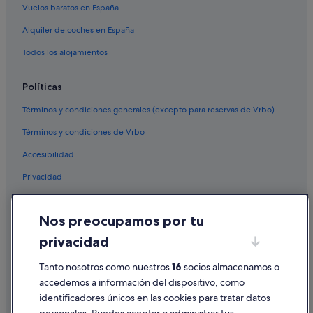
Vuelos baratos en España
Alquiler de coches en España
Todos los alojamientos
Políticas
Términos y condiciones generales (excepto para reservas de Vrbo)
Términos y condiciones de Vrbo
Accesibilidad
Privacidad
Cookies
Nos preocupamos por tu
Condiciones de uso
privacidad
Información legal/contacto
Tanto nosotros como nuestros
16
socios almacenamos o
Pautas sobre el contenido y cómo denunciar contenido
accedemos a información del dispositivo, como
identificadores únicos en las cookies para tratar datos
Ayuda