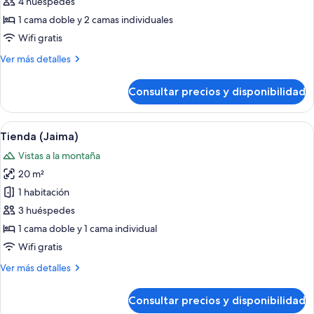
Tienda
4 huéspedes
Premium
1 cama doble y 2 camas individuales
(Indian)
Wifi gratis
Más
Ver más detalles
detalles
de
Consultar precios y disponibilidad
Tienda
Premium
(Indian)
Abrir
Dos tiendas de campaña color beige co
9
Tienda (Jaima)
todas
Vistas a la montaña
las
20 m²
fotos
de
1 habitación
Tienda
3 huéspedes
(Jaima)
1 cama doble y 1 cama individual
Wifi gratis
Más
Ver más detalles
detalles
de
Consultar precios y disponibilidad
Tienda