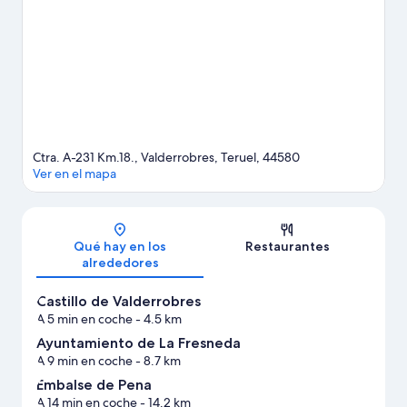
actividades acuáticas que podrás hacer en la zona (por ejemplo,
pesca); además, tendrás ocasión de disfrutar de la naturaleza al
aire libre con opciones tan variadas como la equitación, la
espeleología o el ciclismo.
Ver guía de viaje de Valderrobres
Ver más campings de autocaravanas en Valderrobres
Ctra. A-231 Km.18., Valderrobres, Teruel, 44580
Ver en el mapa
Mapa
Qué hay en los
Restaurantes
alrededores
Castillo de Valderrobres
A 5 min en coche
- 4.5 km
Ayuntamiento de La Fresneda
A 9 min en coche
- 8.7 km
Embalse de Pena
A 14 min en coche
- 14.2 km