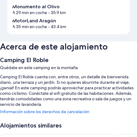
Monumento al Olivo
A 29 min en coche
- 35.9 km
MotorLand Aragón
A 35 min en coche
- 43.4 km
Acerca de este alojamiento
Camping El Roble
Quédate en este camping en la montaña
Camping El Roble cuenta con, entre otros, un detalle de bienvenida
diario, una terraza y un jardín. Si no quieres aburrirte durante el viaje,
¡genial! En este camping podrás aprovechar para practicar actividades
como ciclismo. Conéctate al wifi gratuito de las habitaciones. Además,
tendrás comodidades como una zona recreativa o sala de juegos y un
servicio de lavandería.
Información sobre los derechos de cancelación
También hay otros servicios, como:
Una piscina al aire libre de temporada con un río lento y tumbonas
Alojamientos similares
Aparcamiento gratis
Hotel Castillo Bonavia
Hotel Fu