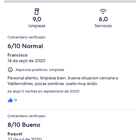
con
total
comentarios
2
un
una
de
de
con
total
puntuación
2
un
una
de
9,0
6,0
de
con
total
puntuación
2
Limpieza
Servicios
10
una
de
de
con
Comentarios
-
puntuación
2
8
Comentario verificado
una
Excelente
de
con
-
puntuación
6/10 Normal
6
una
Bueno
de
-
puntuación
Francisco
4
Normal
14 de sept de 2020
de
-
2
Aspectos positivos: Limpieza
Mediocre
-
Personal atento, limpieza bien, buena situacion cercana a
Horrible
Valderrobres, pocas sombras ,suelo muy arido.
Se alojó 2 noches en septiembre de 2020
0
Comentario verificado
8/10 Bueno
Raquel
27 de jul de 2020