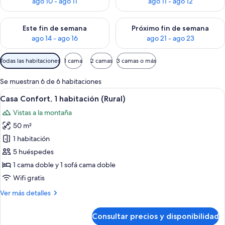
ago 10 - ago 11
ago 11 - ago 12
Consulta la disponibilidad para este fin de semana, ago 14 - a
Consulta la disponibilidad par
Este fin de semana
Próximo fin de semana
ago 14 - ago 16
ago 21 - ago 23
Filtros
Todas las habitaciones
1 cama
2 camas
3 camas o más
disponibles
para
Se muestran 6 de 6 habitaciones
las
Abrir
Una cama bien hecha con un edredón c
7
Casa Confort, 1 habitación (Rural)
habitaciones
todas
Vistas a la montaña
las
50 m²
fotos
de
1 habitación
Casa
5 huéspedes
Confort,
1 cama doble y 1 sofá cama doble
1
Wifi gratis
habitación
Más
Ver más detalles
(Rural)
detalles
de
Consultar precios y disponibilidad
Casa