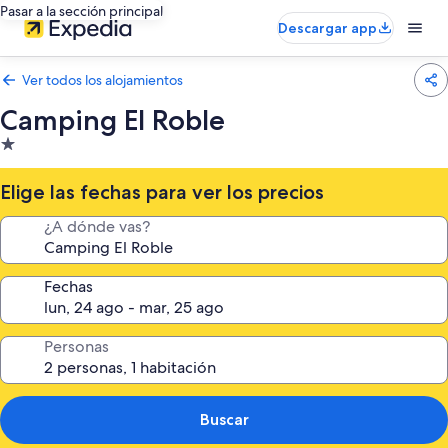
Pasar a la sección principal
Descargar app
Ver todos los alojamientos
Camping El Roble
Alojamiento
de
1.0 estrella
Elige las fechas para ver los precios
¿A dónde vas?
Fechas
Personas
Buscar