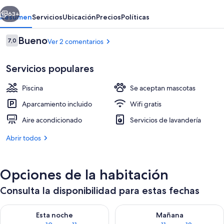
erior
Siguiente
63+
Resumen
Servicios
Ubicación
Precios
Políticas
Comentarios
Bueno
7,0
Ver 2 comentarios
7,0 de 10
Servicios populares
Piscina
Se aceptan mascotas
Aparcamiento incluido
Wifi gratis
Aire acondicionado
Servicios de lavandería
Tienda Premium (Indian) | Edredones d
Abrir todos
Opciones de la habitación
Consulta la disponibilidad para estas fechas
Consulta la disponibilidad para esta noche, ago 10 - ago 11
Consulta la disponibilidad par
Esta noche
Mañana