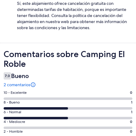
Sí, este alojamiento ofrece cancelación gratuita con
determinadas tarifas de habitación, porque es importante
tener flexibilidad. Consulta la política de cancelación del
alojamiento en nuestra web para obtener más información
sobre las condiciones y las limitaciones.
Comentarios
Comentarios sobre Camping El
Roble
Bueno
7,0
2 comentarios
0
10 - Excelente
0
comentarios
1
8 - Bueno
1
de
comentarios
un
1
6 - Normal
1
de
total
comentarios
un
0
4 - Mediocre
0
de
de
total
comentarios
2
un
0
2 - Horrible
0
de
de