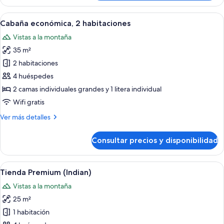
Confort,
1
Abrir
Un hilera de cabañas de madera con ba
10
habitación
Cabaña económica, 2 habitaciones
todas
(Rural)
Vistas a la montaña
las
35 m²
fotos
de
2 habitaciones
Cabaña
4 huéspedes
económica,
2 camas individuales grandes y 1 litera individual
2
Wifi gratis
habitaciones
Más
Ver más detalles
detalles
de
Consultar precios y disponibilidad
Cabaña
económica,
2
Abrir
Un coche naranja antiguo estacionado
13
habitaciones
Tienda Premium (Indian)
todas
Vistas a la montaña
las
25 m²
fotos
de
1 habitación