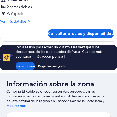
6 huéspedes
Premium
2 camas dobles
(Yurta
Wifi gratis
Mongolia)
Más
Ver más detalles
detalles
de
Consultar precios y disponibilidad
Tienda
Premium
(Yurta
Inicia sesión para echar un vistazo a las ventajas y los
Mongolia)
descuentos de los que puedes disfrutar. Cuantas más
aventuras, ¡más recompensas!
Iniciar sesión
Registrarme gratis
Información sobre la zona
Camping El Roble se encuentra en Valderrobres, en las
montañas y cerca del paseo marítimo. Además de apreciar la
belleza natural de la región en Cascada Salt de la Portellada y
Embalse de Pena, también puedes visitar lugares
Mostrar más
fundamentales para los aficionados a la cultura, como Museo
Ecomuseu dels Ports y Jardín de Peter. Descubre todas las