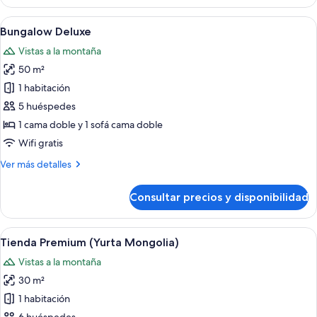
(Jaima)
Abrir
Un comedor con una mesa blanca, sillas
7
Bungalow Deluxe
todas
Vistas a la montaña
las
50 m²
fotos
de
1 habitación
Bungalow
5 huéspedes
Deluxe
1 cama doble y 1 sofá cama doble
Wifi gratis
Más
Ver más detalles
detalles
de
Consultar precios y disponibilidad
Bungalow
Deluxe
Abrir
Una yurtas con dos camas, una mesa d
11
Tienda Premium (Yurta Mongolia)
todas
Vistas a la montaña
las
30 m²
fotos
de
1 habitación
Tienda