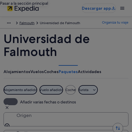
Pasar a la sección principal
Descargar app
Organiza tu viaje
Falmouth
Universidad de Falmouth
Universidad de
Falmouth
Alojamientos
Vuelos
Coches
Paquetes
Actividades
Alojamiento añadido
Vuelo añadido
Coche
Turista
Añadir varias fechas o destinos
Origen