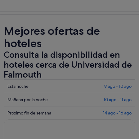
Mejores ofertas de
hoteles
Consulta la disponibilidad en
hoteles cerca de Universidad de
Falmouth
Comprueba
Esta noche
9 ago - 10 ago
los
precios
Comprueba
Mañana por la noche
10 ago - 11 ago
cerca
los
de
precios
Comprueba
Próximo fin de semana
14 ago - 16 ago
Universidad
cerca
los
de
de
precios
Falmouth
Universidad
cerca
para
de