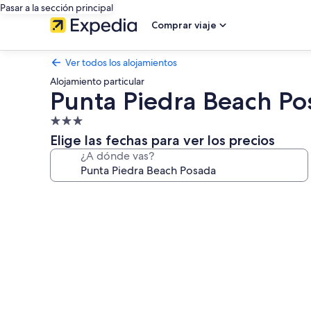
Pasar a la sección principal
Comprar viaje
Ver todos los alojamientos
Alojamiento particular
Punta Piedra Beach Po
Alojamiento
de
Elige las fechas para ver los precios
3.0 estrellas
¿A dónde vas?
Galería
de
imágenes
de
Punta
Piedra