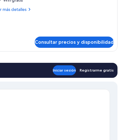
ol
año
ew)
ás
r más detalles
rivado
talles
bitación
ádruple
sica,
Consultar precios y disponibilidad
ño
ivado
Iniciar sesión
Registrarme gratis