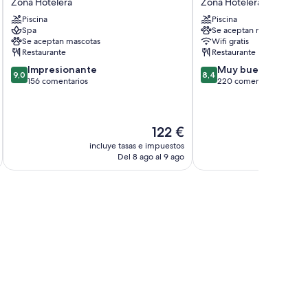
Zona Hotelera
Zona Hotelera
Zona
Tulum
Piscina
Piscina
Hotelera
Zona
Spa
Se aceptan mascotas
Hotelera
Se aceptan mascotas
Wifi gratis
Restaurante
Restaurante
9.0
8.4
Impresionante
Muy bueno
9,0
8,4
sobre
sobre
156 comentarios
220 comentarios
10,
10,
Impresionante,
Muy
156 comentarios
bueno,
El
122 €
220 comentarios
precio
incluye tasas e impuestos
incluye
actual
Del 8 ago al 9 ago
D
es
de
122 €