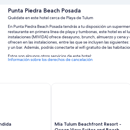
Punta Piedra Beach Posada
Quédate en este hotel cerca de Playa de Tulum
En Punta Piedra Beach Posada tendrás a tu disposición un supermerc
restaurante en primera línea de playa y tumbonas, este hotel es el lug
instalaciones (MIVIDA) ofrece desayuno, brunch, almuerzo y cena y cu
ofrecen en las instalaciones, entre las que se incluyen las siguient
y un bar. Además, podrás conectarte al wifi gratuito de las habitacio
Estos son algunos otros servicios de este hotel:
Información sobre los derechos de cancelación
Una piscina al aire libre con tumbonas
Un servicio de transporte desde y hasta el aeropuerto (de pago),
recuerdos
dida
Mía Tulum Beachfront Resort - Ocean
Motos de agua en las instalaciones, cajero o servicios bancarios 
Una caja fuerte en recepción, asistencia turística y para la compr
Los huéspedes suelen hablar muy bien de aspectos como la proxi
Características de la habitación
Todas las habitaciones en Punta Piedra Beach Posada disponen de car
Mía
ndida
Mía Tulum Beachfront Resort -
además de ciertas comodidades adicionales, como wifi gratis y cajas
Tulum
Ocean View Suites and Beach