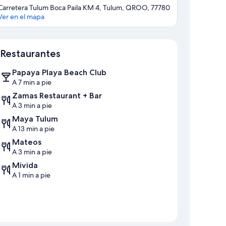
Carretera Tulum Boca Paila KM 4, Tulum, QROO, 77780
Ver en el mapa
Mapa
Restaurantes
Papaya Playa Beach Club
A 7 min a pie
Zamas Restaurant + Bar
A 3 min a pie
Maya Tulum
A 13 min a pie
Mateos
A 3 min a pie
Mivida
A 1 min a pie