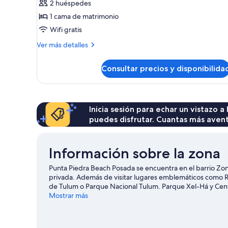
2 huéspedes
cama
1 cama de matrimonio
de
Wifi gratis
matrimonio,
planta
Más
Ver más detalles
baja
detalles
de
Consultar precios y disponibilida
Habitación
estándar,
1
cama
de
Inicia sesión para echar un vistazo a
matrimonio,
puedes disfrutar. Cuantas más aven
planta
baja
Información sobre la zona
Punta Piedra Beach Posada se encuentra en el barrio Zon
privada. Además de visitar lugares emblemáticos como Ru
de Tulum o Parque Nacional Tulum. Parque Xel-Há y Centr
pena. Descubre todas las actividades acuáticas que pod
Mostrar más
tendrás ocasión de disfrutar de la naturaleza al aire libre
lanzamiento en tirolina.
Ver guía de viaje de Tulum