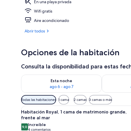
En una playa privada
Wifi gratis
Una piscina a
Aire acondicionado
Abrir todos
Opciones de la habitación
Consulta la disponibilidad para estas fec
Consulta la disponibilidad para esta noche, ago 6 - 
Consulta la d
Esta noche
ago 6 - ago 7
Filtros
Todas las habitaciones
1 cama
2 camas
3 camas o más
disponibles
Abrir
Una habitación de hotel con un
para
29
Habitación Royal, 1 cama de matrimonio grande,
todas
las
frente al mar
las
habitaciones
Increíble
9,0
fotos
9,0 de 10
(4 comentarios)
4 comentarios