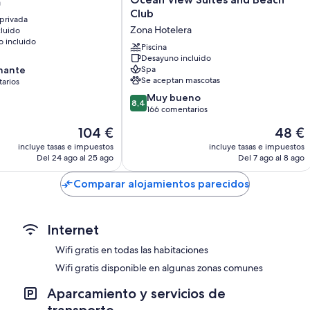
a
Beachfront
Además, otros servicios que encontrarás incluyen los siguientes:
Club
 privada
Resort
Zona Hotelera
luido
Baños con duchas y artículos de higiene personal gratuitos
-
 incluido
Ocean
Piscina
View
Desayuno incluido
nante
Spa
Suites
Se aceptan mascotas
arios
and
Beach
8.4
Muy bueno
8,4
,
Club
sobre
166 comentarios
ios
Zona
10,
El
El
104 €
48 €
Hotelera
Muy
precio
precio
bueno,
incluye tasas e impuestos
incluye tasas e impuestos
actual
actual
Del 24 ago al 25 ago
Del 7 ago al 8 ago
166 comentarios
es
es
de
de
Comparar alojamientos parecidos
104 €
48 €
Internet
Wifi gratis en todas las habitaciones
Wifi gratis disponible en algunas zonas comunes
Aparcamiento y servicios de
transporte