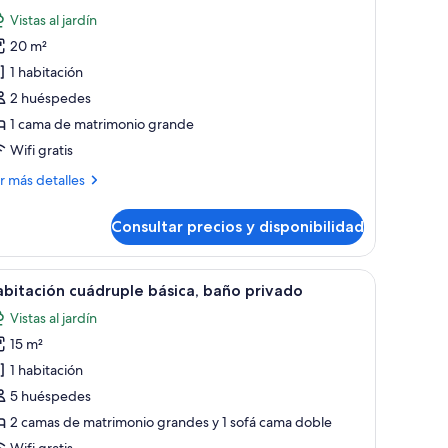
e
Vistas al jardín
abitación
20 m²
stándar,
1 habitación
2 huéspedes
ama
1 cama de matrimonio grande
e
Wifi gratis
atrimonio
rande
ás
r más detalles
Standard
talles
oom
Consultar precios y disponibilidad
bitación
lus
tándar,
arden
ero cubre la cama, y un bolso cuelga de la pared.
sita de noche con botella de agua y vasos, y una puerta rústica al fondo.
brir
Una habitación con dos camas, una mesita de
27
ma
bitación cuádruple básica, baño privado
odas
ool
Vistas al jardín
trimonio
s
iew)
ande
15 m²
otos
tandard
e
1 habitación
oom
abitación
us
5 huéspedes
rden
uádruple
2 camas de matrimonio grandes y 1 sofá cama doble
ásica,
Wifi gratis