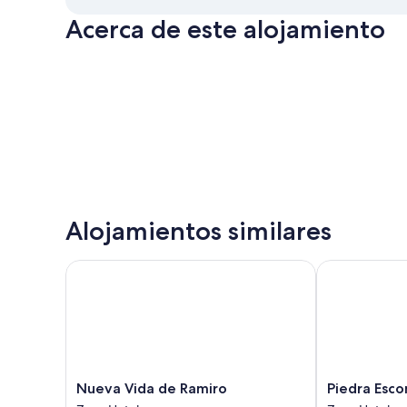
Acerca de este alojamiento
Alojamientos similares
Nueva Vida de Ramiro
Piedra Escon
Nueva
Piedra
Nueva Vida de Ramiro
Piedra Esco
Vida
Escondida