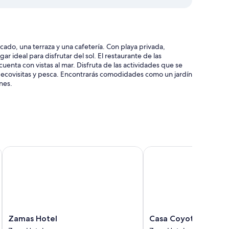
ado, una terraza y una cafetería. Con playa privada,
ar ideal para disfrutar del sol. El restaurante de las
enta con vistas al mar. Disfruta de las actividades que se
es: ecovisitas y pesca. Encontrarás comodidades como un jardín
nes.
 servicio de registro de salida exprés y una tienda de
 View Suites and Beach Club
Zamas Hotel
Casa Coyote Tulum
y sombrillas
a de entradas y servicios de conserjería
midad de la playa y la amabilidad del personal
acterísticas entre las que se incluyen aire acondicionado,
Zamas
Casa
Zamas Hotel
Casa Coyote Tulum
 fuertes.
Hotel
Coyote