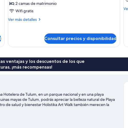
po
2 camas de matrimonio
de
b
vi
M
Ve
matrimonio
p
Wifi gratis
de
de
Más
Ver más detalles
Ha
detalles
cu
de
bá
Habitación,
d
Consultar precios y disponibilidad
ba
2
pr
camas
de
matrimonio
 las ventajas y los descuentos de los que
turas, ¡más recompensas!
a Hotelera de Tulum, en un parque nacional y en una playa
inas mayas de Tulum, podrás apreciar la belleza natural de Playa
o de salud y bienestar Holistika Art Walk también merecen la
rás hacer en la zona, como submarinismo o esnórquel; además,
 con opciones tan variadas como las rutas a pie o en bicicleta o el