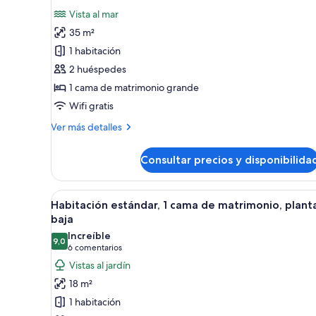
de
Vista al mar
Habitación
35 m²
Royal,
1 habitación
1
2 huéspedes
cama
1 cama de matrimonio grande
de
Wifi gratis
matrimonio
grande,
Más
Ver más detalles
frente
detalles
de
al
Consultar precios y disponibilida
Habitación
mar
Royal,
1
Abrir
Una cama bien hecha con colch
26
cama
Habitación estándar, 1 cama de matrimonio, plant
todas
de
baja
matrimonio
las
Increíble
grande,
9,0
fotos
9,0 de 10
(6 comentarios)
6 comentarios
frente
de
Vistas al jardín
al
Habitación
mar
18 m²
estándar,
1 habitación
1