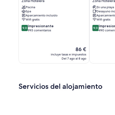
Zona Hotelera
Zona Hoteler
de
Zona
Piscina
En una playa
Ramiro
Hotelera
Spa
Desayuno inc
Zona
Aparcamiento incluido
Aparcamiento
Hotelera
Wifi gratis
Wifi gratis
9.0
9.0
Impresionante
Impresio
9,0
9,0
sobre
sobre
993 comentarios
490 coment
10,
10,
Impresionante,
Impresionante
993 comentarios
490 comentar
El
86 €
precio
incluye tasas e impuestos
actual
Del 7 ago al 8 ago
es
de
86 €
Servicios del alojamiento