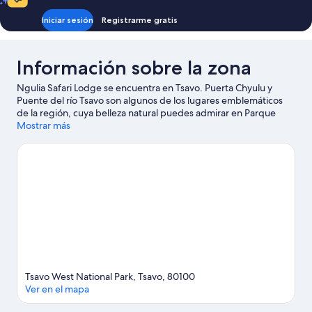
o
individuales
2
Iniciar sesión
Registrarme gratis
individuales
Información sobre la zona
Ngulia Safari Lodge se encuentra en Tsavo. Puerta Chyulu y
Puente del río Tsavo son algunos de los lugares emblemáticos
de la región, cuya belleza natural puedes admirar en Parque
Nacional Tsavo West y Manantiales de Mzima. Descubre la fauna
Mostrar más
local realizando un safari en las inmediaciones o aventúrate a
probar un safari en 4x4 y un safari fotográfico.
Ver guía de viaje
de Tsavo
Ver más lodges en Tsavo
Tsavo West National Park, Tsavo, 80100
Ver en el mapa