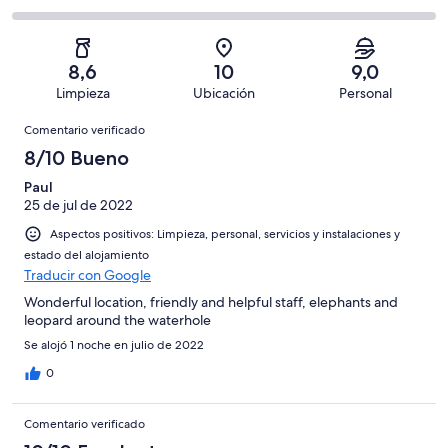
de
de
con
total
comentarios
9
un
una
de
de
con
total
puntuación
9
un
una
de
8,6
10
9,0
de
con
total
puntuación
9
Limpieza
Ubicación
Personal
10
una
de
de
con
Comentarios
-
puntuación
9
8
Comentario verificado
una
Excelente
de
con
-
puntuación
8/10 Bueno
6
una
Bueno
de
-
puntuación
Paul
4
Normal
25 de jul de 2022
de
-
2
Aspectos positivos: Limpieza, personal, servicios y instalaciones y
Mediocre
-
estado del alojamiento
Horrible
Traducir con Google
Wonderful location, friendly and helpful staff, elephants and
leopard around the waterhole
Se alojó 1 noche en julio de 2022
0
Comentario verificado