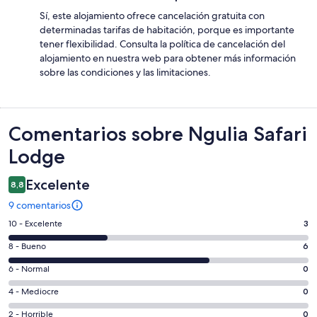
Sí, este alojamiento ofrece cancelación gratuita con
determinadas tarifas de habitación, porque es importante
tener flexibilidad. Consulta la política de cancelación del
alojamiento en nuestra web para obtener más información
sobre las condiciones y las limitaciones.
Comentarios
Comentarios sobre Ngulia Safari
Lodge
Excelente
8,8
9 comentarios
3
10 - Excelente
3
comentarios
6
8 - Bueno
6
de
comentarios
un
0
6 - Normal
0
de
total
comentarios
un
0
4 - Mediocre
0
de
de
total
comentarios
9
un
0
2 - Horrible
0