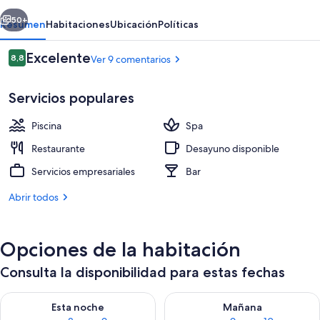
erior
Siguiente
50+
Resumen
Habitaciones
Ubicación
Políticas
Comentarios
Excelente
8,8
Ver 9 comentarios
8,8 de 10
Servicios populares
Piscina
Spa
Restaurante
Desayuno disponible
Servicios empresariales
Bar
Habitación con 1 cama doble o 2 indivi
Abrir todos
Opciones de la habitación
Consulta la disponibilidad para estas fechas
Consulta la disponibilidad para esta noche, ago 8 - ago 9
Consulta la disponibilidad pa
Esta noche
Mañana