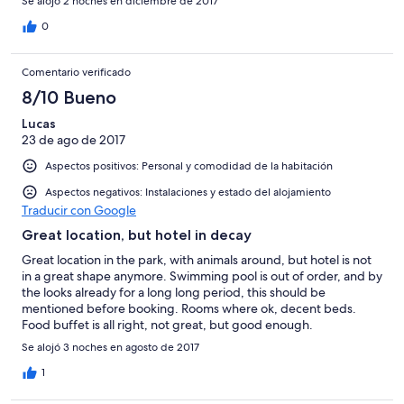
Se alojó 2 noches en diciembre de 2017
0
Comentario verificado
8/10 Bueno
Lucas
23 de ago de 2017
Aspectos positivos: Personal y comodidad de la habitación
Aspectos negativos: Instalaciones y estado del alojamiento
Traducir con Google
Great location, but hotel in decay
Great location in the park, with animals around, but hotel is not
in a great shape anymore. Swimming pool is out of order, and by
the looks already for a long long period, this should be
mentioned before booking. Rooms where ok, decent beds.
Food buffet is all right, not great, but good enough.
Se alojó 3 noches en agosto de 2017
1