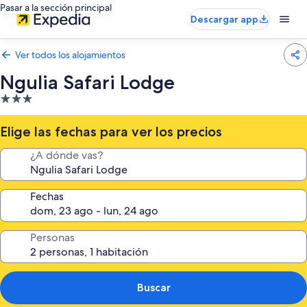
Pasar a la sección principal
Descargar app
Ver todos los alojamientos
Ngulia Safari Lodge
Alojamiento
de
3.0 estrellas
Elige las fechas para ver los precios
¿A dónde vas?
Fechas
Personas
Buscar