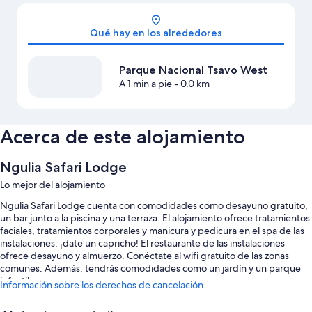
Mapa
Qué hay en los alrededores
Parque Nacional Tsavo West
A 1 min a pie
- 0.0 km
Acerca de este alojamiento
Ngulia Safari Lodge
Lo mejor del alojamiento
Ngulia Safari Lodge cuenta con comodidades como desayuno gratuito,
un bar junto a la piscina y una terraza. El alojamiento ofrece tratamientos
faciales, tratamientos corporales y manicura y pedicura en el spa de las
instalaciones, ¡date un capricho! El restaurante de las instalaciones
ofrece desayuno y almuerzo. Conéctate al wifi gratuito de las zonas
comunes. Además, tendrás comodidades como un jardín y un parque
infantil.
Información sobre los derechos de cancelación
También podrás disfrutar de otros servicios, como: