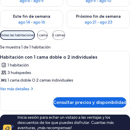
ago 8 - ago 9
ago 9 - ago 10
Consulta la disponibilidad para este fin de semana, ago 14 - a
Consulta la disponibilidad par
Este fin de semana
Próximo fin de semana
ago 14 - ago 16
ago 21 - ago 23
Filtros
Todas las habitaciones
1 cama
2 camas
disponibles
para
Se muestra 1 de 1 habitación
las
Abrir
Habitación con 1 cama doble o 2 indivi
11
Habitación con 1 cama doble o 2 individuales
habitaciones
todas
1 habitación
las
3 huéspedes
fotos
de
1 cama doble O 2 camas individuales
Habitación
Más
Ver más detalles
con
detalles
de
1
Consultar precios y disponibilidad
Habitación
cama
con
doble
1
Inicia sesión para echar un vistazo a las ventajas y los
o
cama
descuentos de los que puedes disfrutar. Cuantas más
doble
2
aventuras, ¡más recompensas!