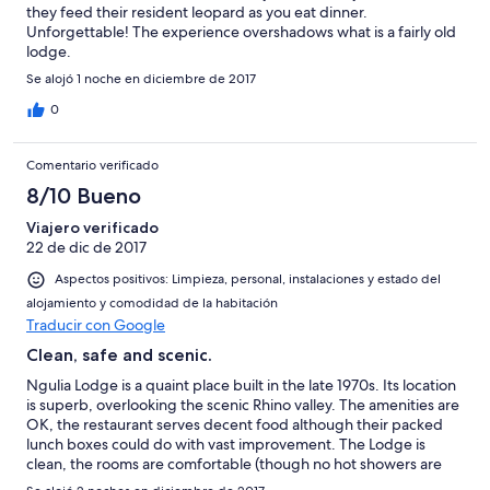
they feed their resident leopard as you eat dinner.
Unforgettable! The experience overshadows what is a fairly old
lodge.
Se alojó 1 noche en diciembre de 2017
0
Comentario verificado
8/10 Bueno
Viajero verificado
22 de dic de 2017
Aspectos positivos: Limpieza, personal, instalaciones y estado del
alojamiento y comodidad de la habitación
Traducir con Google
Clean, safe and scenic.
Ngulia Lodge is a quaint place built in the late 1970s. Its location
is superb, overlooking the scenic Rhino valley. The amenities are
OK, the restaurant serves decent food although their packed
lunch boxes could do with vast improvement. The Lodge is
clean, the rooms are comfortable (though no hot showers are
available at present) and the staff are friendly and professional.