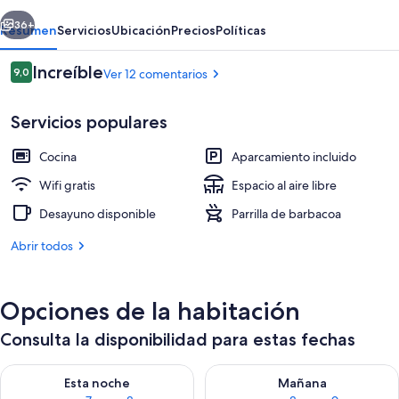
erior
Siguiente
36+
Resumen
Servicios
Ubicación
Precios
Políticas
Comentarios
Increíble
9,0
Ver 12 comentarios
9,0 de 10
Servicios populares
Cocina
Aparcamiento incluido
Wifi gratis
Espacio al aire libre
Desayuno disponible
Parrilla de barbacoa
Tabla de planchar con plancha, wifi gr
Abrir todos
Opciones de la habitación
Consulta la disponibilidad para estas fechas
Consulta la disponibilidad para esta noche, ago 7 - ago 8
Consulta la disponibilidad pa
Esta noche
Mañana