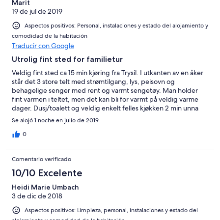
Marit
19 de jul de 2019
Aspectos positivos: Personal, instalaciones y estado del alojamiento y
comodidad de la habitación
Traducir con Google
Utrolig fint sted for familietur
Veldig fint sted ca 15 min kjøring fra Trysil. I utkanten av en åker
står det 3 store telt med strømtilgang, lys, peisovn og
behagelige senger med rent og varmt sengetøy. Man holder
fint varmen i teltet, men det kan bli for varmt på veldig varme
dager. Dusj/toalett og veldig enkelt felles kjøkken 2 min unna
teltet, ikke helt ideelt om du må opp om natten for å gå på
Se alojó 1 noche en julio de 2019
toalettet.. Veldig enkelt kjøkken, men fungerer i nøden. Nydelig
sted for familieovernatting eller som alternativ partur!
0
Comentario verificado
10/10 Excelente
Heidi Marie Umbach
3 de dic de 2018
Aspectos positivos: Limpieza, personal, instalaciones y estado del