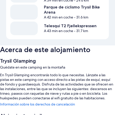
A 39 min en coche
- 29.6 km
Parque de ciclismo Trysil Bike
Arena
A 42 min en coche
- 31.6 km
Telesquí T2 Fjellekspressen
A 43 min en coche
- 31.7 km
Acerca de este alojamiento
Trysil Glamping
Quédate en este camping en la montaña
En Trysil Glamping encontrarás todo lo que necesitas. Lánzate a las
pistas en este camping con acceso directo a las pistas de esquí, esquí
de fondo y guardaesquís. Disfruta de las actividades que se ofrecen en
las instalaciones, entre las que se incluyen las siguientes: descensos en
trineo, paseos con raquetas de nieve y rutas a pie o en bicicleta. Los
huéspedes pueden conectarse al wifi gratuito de las habitaciones.
Información sobre los derechos de cancelación
Estos son otros servicios:
Aparcamiento gratis