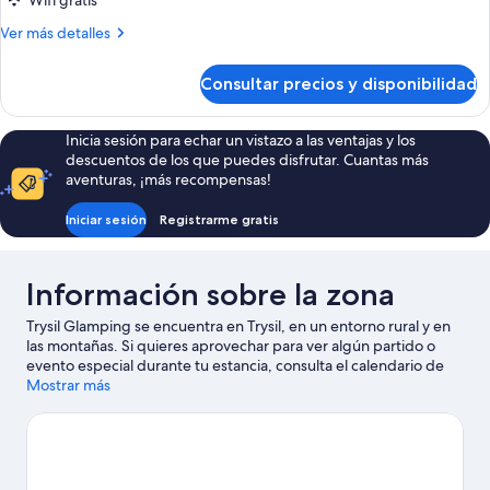
Wifi gratis
Más
Ver más detalles
detalles
de
Consultar precios y disponibilidad
Tienda
panorámica
Inicia sesión para echar un vistazo a las ventajas y los
descuentos de los que puedes disfrutar. Cuantas más
aventuras, ¡más recompensas!
Iniciar sesión
Registrarme gratis
Información sobre la zona
Trysil Glamping se encuentra en Trysil, en un entorno rural y en
las montañas. Si quieres aprovechar para ver algún partido o
evento especial durante tu estancia, consulta el calendario de
Parque de ciclismo Trysil Bike Arena. Dedica algo de tiempo a
Mostrar más
descubrir cuáles son las actividades de la zona, entre las que se
incluyen el snowboard, el ciclismo de montaña y el esquí alpino.
Ver guía de viaje de Trysil
Ver más campings de autocaravanas en Trysil