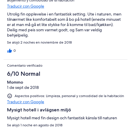
alojamiento y comodidad de la habitación
Traducir con Google
Utrolig fin opplevelse i en fantastisk setting. Ute i naturen, men
tilnærmet like komfortabelt som å bo på hotell (eneste minuset
er at man må gå et lite stykke for å komme til bad/kjøkken).
Deilig med peis som varmet godt, og Sam var veldig
behjelpelig.
Se alojó 2 noches en noviembre de 2018
0
Comentario verificado
6/10 Normal
Mommo
1 de sept de 2018
Aspectos positivos: Limpieza, personal y comodidad de la habitación
Traducir con Google
Mysigt hotell i avlägsen miljö
Mysigt hotell med fin design och fantastisk känsla till naturen
Se alojó 1 noche en agosto de 2018