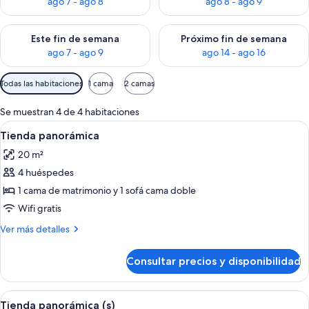
ago 7 - ago 8
ago 8 - ago 9
Consulta la disponibilidad para este fin de semana, ago 7 - ag
Consulta la disponibilidad par
Este fin de semana
Próximo fin de semana
ago 7 - ago 9
ago 14 - ago 16
Filtros
Todas las habitaciones
1 cama
2 camas
disponibles
para
Se muestran 4 de 4 habitaciones
las
Abrir
Tabla de planchar con plancha, wifi gr
12
Tienda panorámica
habitaciones
todas
20 m²
las
4 huéspedes
fotos
de
1 cama de matrimonio y 1 sofá cama doble
Tienda
Wifi gratis
panorámica
Más
Ver más detalles
detalles
de
Consultar precios y disponibilidad
Tienda
panorámica
Abrir
Tabla de planchar con plancha, wifi gr
12
Tienda panorámica (s)