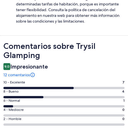
determinadas tarifas de habitación, porque es importante
tener flexibilidad. Consulta la política de cancelación del
alojamiento en nuestra web para obtener más información
sobre las condiciones y las limitaciones.
Comentarios
Comentarios sobre Trysil
Glamping
Impresionante
9,0
12 comentarios
7
10 - Excelente
7
comentarios
4
8 - Bueno
4
de
comentarios
un
1
6 - Normal
1
de
total
comentarios
un
0
4 - Mediocre
0
de
de
total
comentarios
12
un
0
2 - Horrible
0
de
de
con
total
comentarios
12