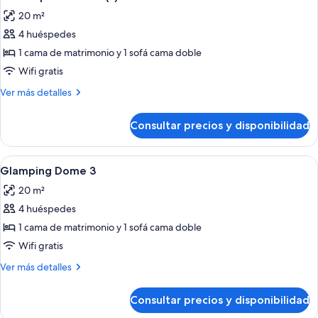
todas
20 m²
las
4 huéspedes
fotos
de
1 cama de matrimonio y 1 sofá cama doble
Tienda
Wifi gratis
panorámica
Más
Ver más detalles
(s)
detalles
de
Consultar precios y disponibilidad
Tienda
panorámica
(s)
Abrir
Tabla de planchar con plancha, wifi gr
1
Glamping Dome 3
todas
20 m²
las
4 huéspedes
fotos
de
1 cama de matrimonio y 1 sofá cama doble
Glamping
Wifi gratis
Dome
Más
Ver más detalles
3
detalles
de
Consultar precios y disponibilidad
Glamping
Dome