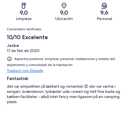
un
una
de
de
con
total
puntuación
12
un
una
de
9,0
9,0
9,6
de
con
total
puntuación
12
Limpieza
Ubicación
Personal
10
una
de
de
con
Comentarios
-
puntuación
12
8
Comentario verificado
una
Excelente
de
con
-
puntuación
10/10 Excelente
6
una
Bueno
de
-
puntuación
Jackie
4
Normal
17 de feb de 2020
de
-
2
Aspectos positivos: Limpieza, personal, instalaciones y estado del
Mediocre
-
alojamiento y comodidad de la habitación
Horrible
Traducir con Google
Fantastisk
det var simpelthen så lækkert og romantisk 😍 der var varme i
sengen, brændeovn, lyskæder ude i sneen og helt fine bade og
køkken faciliteter - altså intet fancy men ligesom på en camping
plads.