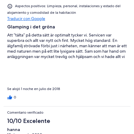
Aspectos positivos: Limpieza, personal, instalaciones y estado del
alojamiento y comodidad de la habitación
Traducir con Google
Glamping i det gröna
Att ”tälta” på detta sätt är optimalt tycker vi. Servicen var
superbra och allt var nytt och fint. Mycket hög standard. En
älgfamilj strövade förbi just i närheten, man känner att man är ett
med naturen men på ett lite lyxigare sätt. Sam som har hand om
anläggningen var mycket trevlig och hjälpsam och vi hade allt vi
behövde. Vi återvänder gärna.
Se alojó 1 noche en julio de 2018
0
Comentario verificado
10/10 Excelente
hanna