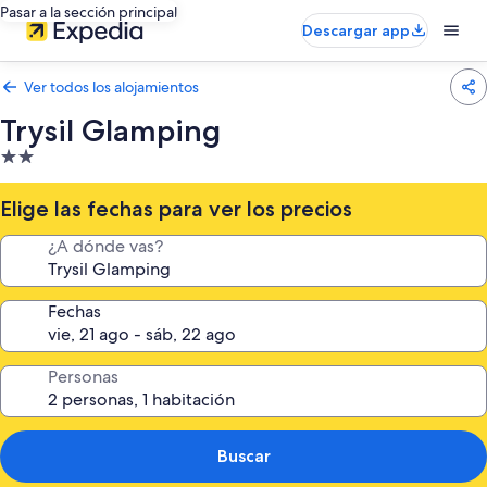
Pasar a la sección principal
Descargar app
Ver todos los alojamientos
Trysil Glamping
Alojamiento
de
2.0 estrellas
Elige las fechas para ver los precios
¿A dónde vas?
Fechas
Personas
Buscar