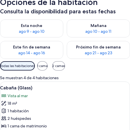
Opciones de la habitación
Consulta la disponibilidad para estas fechas
Consulta la disponibilidad para esta noche, ago 9 - ago 10
Consulta la disponibilidad par
Esta noche
Mañana
ago 9 - ago 10
ago 10 - ago 11
Consulta la disponibilidad para este fin de semana, ago 14 - a
Consulta la disponibilidad par
Este fin de semana
Próximo fin de semana
ago 14 - ago 16
ago 21 - ago 23
Filtros
Todas las habitaciones
1 cama
2 camas
disponibles
para
Se muestran 4 de 4 habitaciones
las
Abrir
Cabaña (Glass) | Sistema de insonorizac
9
Cabaña (Glass)
habitaciones
todas
Vista al mar
las
18 m²
fotos
de
1 habitación
Cabaña
2 huéspedes
(Glass)
1 cama de matrimonio