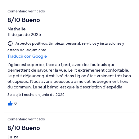
and good. The staff went above and beyond to make sure our
stay was the best! I highly recommend this place!
Comentario verificado
8/10 Bueno
Nathalie
11 de jun de 2025
Aspectos positivos: Limpieza, personal, servicios y instalaciones y
estado del alojamiento
Traducir con Google
L'igloo est superbe, face au fjord, avec des fauteuils qui
permettent de savourer la vue. Le lit extrêmement confortable.
Le petit déjeuner qui est livré dans l'igloo était vraiment très bon
et copieux. Nous avons beaucoup aimé cet hébergement hors
du commun. Le seul bémol est que la description d'expédia
n'est pas conforme puisqu'il est mentionné salle de bain sans
Se alojó 1 noche en junio de 2025
mentionner que ce sont des douches communes hors de l'igloo,
pareil pour les toilettes, ce serait bien que cela soit clairement
0
dit pour éviter les surprises (pas très réjouissantes pour ceux qui
n'aiment pas camper!)
Comentario verificado
8/10 Bueno
Luiza