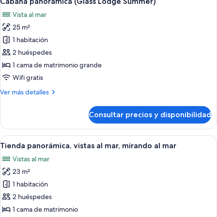
Cabaña panorámica (Glass Lodge Summer)
todas
Vista al mar
las
25 m²
fotos
de
1 habitación
Cabaña
2 huéspedes
panorámica
1 cama de matrimonio grande
(Glass
Wifi gratis
Lodge
Más
Ver más detalles
Summer)
detalles
de
Consultar precios y disponibilidad
Cabaña
panorámica
(Glass
Abrir
Un interior acogedor con dos sillone
6
Lodge
Tienda panorámica, vistas al mar, mirando al mar
todas
Summer)
Vistas al mar
las
23 m²
fotos
de
1 habitación
Tienda
2 huéspedes
panorámica,
1 cama de matrimonio