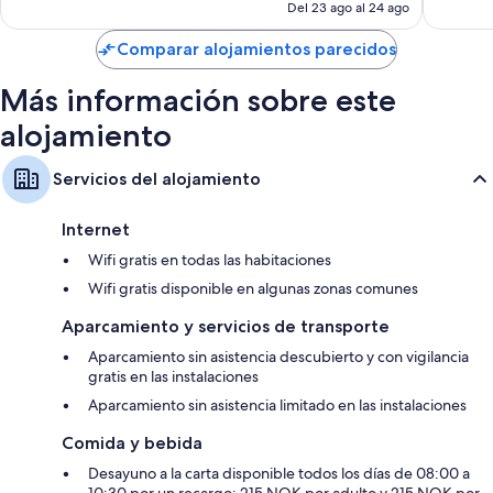
actual
Del 23 ago al 24 ago
1.593 comentarios
es
de
Comparar alojamientos parecidos
56 €
Más información sobre este
alojamiento
Servicios del alojamiento
Internet
Wifi gratis en todas las habitaciones
Wifi gratis disponible en algunas zonas comunes
Aparcamiento y servicios de transporte
Aparcamiento sin asistencia descubierto y con vigilancia
gratis en las instalaciones
Aparcamiento sin asistencia limitado en las instalaciones
Comida y bebida
Desayuno a la carta disponible todos los días de 08:00 a
10:30 por un recargo; 215 NOK por adulto y 215 NOK por