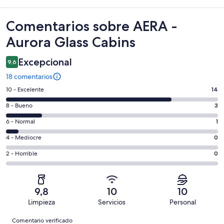
Comentarios
Comentarios sobre AERA -
Aurora Glass Cabins
Excepcional
9,6
18 comentarios
14
10 - Excelente
14
comentarios
3
8 - Bueno
3
de
comentarios
un
1
6 - Normal
1
de
total
comentarios
un
0
4 - Mediocre
0
de
de
total
comentarios
18
un
0
2 - Horrible
0
de
de
con
total
comentarios
18
un
una
de
de
con
total
puntuación
18
un
una
de
9,8
10
10
de
con
total
puntuación
18
Limpieza
Servicios
Personal
10
una
de
de
con
Comentarios
-
puntuación
18
8
Comentario verificado
una