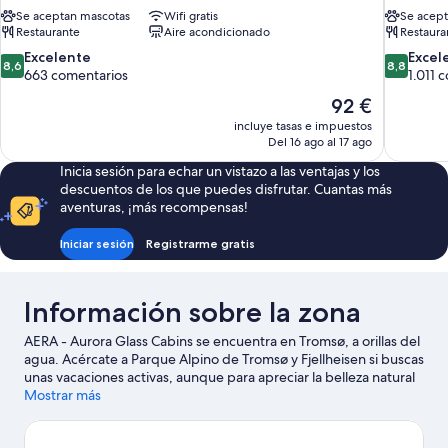
Se aceptan mascotas
Wifi gratis
Se acept
Restaurante
Aire acondicionado
Restaura
8.6
8.8
Excelente
Excel
8,6
8,8
sobre
sobre
663 comentarios
1.011 
10,
10,
El
92 €
Excelente,
Excelente
precio
incluye tasas e impuestos
663 comentarios
1.011 come
actual
Del 16 ago al 17 ago
es
Inicia sesión para echar un vistazo a las ventajas y los
de
descuentos de los que puedes disfrutar. Cuantas más
92 €
aventuras, ¡más recompensas!
Iniciar sesión
Registrarme gratis
Información sobre la zona
AERA - Aurora Glass Cabins se encuentra en Tromsø, a orillas del
agua. Acércate a Parque Alpino de Tromsø y Fjellheisen si buscas
unas vacaciones activas, aunque para apreciar la belleza natural
de la región lo mejor es visitar Fiordos de Tromso o Senderismo
Mostrar más
Costero. Jardín botánico polar alpino y Centro de Arte
Contemporáneo de Tromsø también merecen la pena. Tendrás