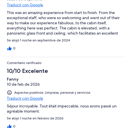
Traducir con Google
This was an amazing experience from start to finish. From the
exceptional staff, who were so welcoming and went out of their
way to make our experience fabulous, to the cabin itself,
everything here was perfect. The cabin is elevated, with a
panoramic glass front and ceiling, which facilitates an excellent
view of the sea and the sky. This could've been gimmicky, but it
Se alojó 1 noche en septiembre de 2024
wasn't. There was a state of the art wet room, and a beautifully
furnished and functional kitchen which allowed us to have home
0
comforts and a luxury hotel experience, whilst observing nature,
the night sky and the landscape without camping. I loved it here
Comentario verificado
and cannot recommend it highly enough. Waking up with a 360
degree view of the environment is a very special experience. It
10/10 Excelente
was breath-taking. Breakfast arrived beautifully packaged in a
Fanny
basket, with warm rolls, eggs, and yougurt, as if a magical
10 de feb de 2026
picnic, which summed up the stay; magical. Indeed, the
weather forecast showed low chances of seeing the Northern
Aspectos positivos: Limpieza, personal y servicios
Lights, but we did during our stay! If you are looking for a more
Traducir con Google
rural location in the Tromso area, I would strongly encourage
you to stay here.
Séjour incroyable. Tout était impeccable, nous avons passé un
agréable moment.
Se alojó 1 noche en febrero de 2026
0