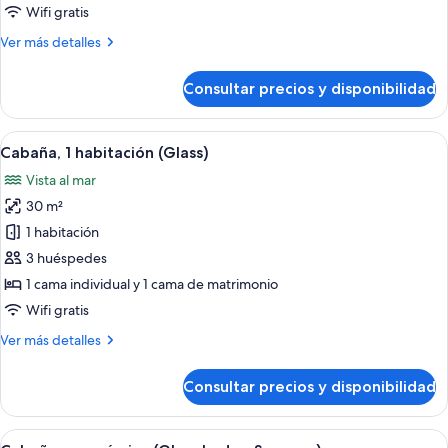
Wifi gratis
Más
Ver más detalles
detalles
de
Consultar precios y disponibilidad
Cabaña
(Glass)
Abrir
Una sala de estar acogedora con un sil
10
Cabaña, 1 habitación (Glass)
todas
Vista al mar
las
30 m²
fotos
de
1 habitación
Cabaña,
3 huéspedes
1
1 cama individual y 1 cama de matrimonio
habitación
Wifi gratis
(Glass)
Más
Ver más detalles
detalles
de
Consultar precios y disponibilidad
Cabaña,
1
habitación
Abrir
Habitación con techo de cristal, cama 
6
(Glass)