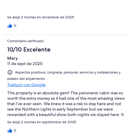
in the Lapu (A big tent with a fire in the middle) was really nice &
good value for money. Can't recommend this place high
enough. To save money take the bus, only about £2 ea and a
really nice bus ride with great views, takes about 45 mins from
Se alojó 2 noches en diciembre de 2025
Tromso centre
0
Comentario verificado
10/10 Excelente
Mary
11 de sept de 2025
Aspectos positivos: Limpieza, personal, servicios y instalaciones y
estado del alojamiento
Traducir con Google
This property is an absolute gem! The panoramic cabin was so
worth the extra money as it had one of the most amazing views
that I’ve ever seen. We knew it was a risk to stay here and not
see the Northern Lights in early September but we were
rewarded with a beautiful show both nights we stayed here. It
would have actually been worth it if we hadn’t seen the
Se alojó 2 noches en septiembre de 2025
Northern Lights! The little basket of breakfast delivered to our
door each morning had a good variety & was very unexpected
0