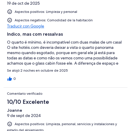
19 de oct de 2025
Aspectos positivos: Limpieza y personal
Aspectos negativos: Comodidad de la habitación
Traducir con Google
Indico, mas com ressalvas
O quarto é mínimo, é incompatível com duas malas de um casal
O site hotéis.com deveria deixar a vista o quarto panorama
mesmo quando esgotado, porque em geral ele já está para
todas as datas e como não os vemos como uma possibilidade
achamos que o glass cabin fosse ele. A diferença de espaço e
visual é absurda entre um e outro O preço também pelo
Se alojó 2 noches en octubre de 2025
hotéis.com é pessimo comparativo a própria pousada O glass
cabin tirando o seu micro tamanho é ótimo Os funcionários são
0
muito gentis Faltam atividades no local Deveriam fazer uma
piscina ligada a sauna
Comentario verificado
10/10 Excelente
Joanne
9 de sept de 2024
Aspectos positivos: Limpieza, personal, servicios y instalaciones y
estado del alojamiento