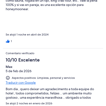
como sauna, fogata en un tipi, king crab tour, etc.. vale la pena
100% y si vas en pareja, es una excelente opción para
honeymoonear.
Se alojó 1 noche en abril de 2024
1
Comentario verificado
10/10 Excelente
Max
5 de feb de 2026
Aspectos positivos: Limpieza, personal y servicios
Traducir con Google
Bom dia , quero deixar um agradecimento a toda equipe do
hotel , todos comprometidos, felizes .. um ambiente muito
gostoso , uma experiência maravilhosa .. obrigado a todos
Se alojó 2 noches en enero de 2026