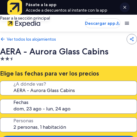
Pásate a la app
Accede a descuentos al instante con la app
Pasar a la sección principal
Descargar app
Ver todos los alojamientos
AERA - Aurora Glass Cabins
Alojamiento
de
2.5 estrellas
Elige las fechas para ver los precios
¿A dónde vas?
Fechas
Personas