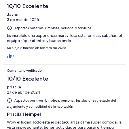
Excelente
de
con
-
puntuación
10/10 Excelente
6
una
Bueno
de
-
puntuación
Javier
4
Normal
3 de mar de 2026
de
-
2
Aspectos positivos: Limpieza, personal y servicios
Mediocre
-
Es increíble una experiencia maravillosa estar en esas cabañas, el
Horrible
equipo súper atentos y buena onda
Se alojó 2 noches en febrero de 2026
0
Comentario verificado
10/10 Excelente
priscila
27 de abr de 2024
Aspectos positivos: Limpieza, personal, instalaciones y estado del
alojamiento y comodidad de la habitación
Priscila Heimpel
Wow el lugar! Todo está espectacular! La cama súper cómoda, la
vista impresionante, tienen actividades para pasar el tiempo