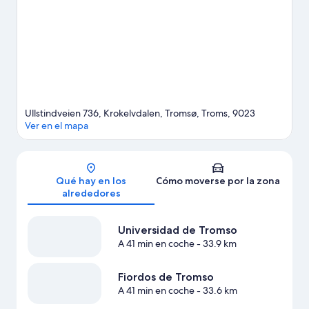
oportunidad de disfrutar del agua realizando un sinfín de
actividades (por ejemplo, pesca), pero también podrás vivir
grandes aventuras practicando la equitación en las
inmediaciones.
Ver guía de viaje de Tromsø
Ver más lodges en Tromsø
Ullstindveien 736, Krokelvdalen, Tromsø, Troms, 9023
Ver en el mapa
Mapa
Qué hay en los
Cómo moverse por la zona
alrededores
Universidad de Tromso
A 41 min en coche
- 33.9 km
Fiordos de Tromso
A 41 min en coche
- 33.6 km