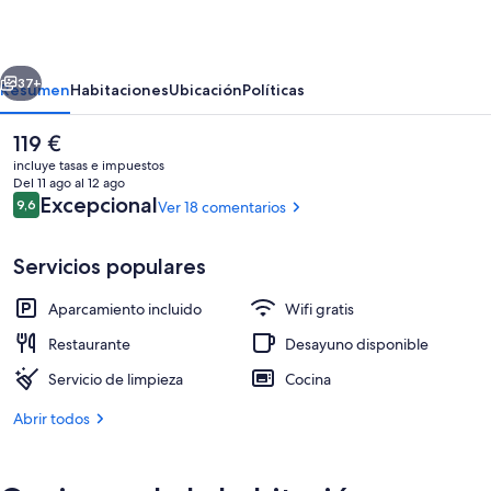
Aurora
Glass
erior
Siguiente
Cabins
37+
Resumen
Habitaciones
Ubicación
Políticas
El
119 €
precio
incluye tasas e impuestos
actual
Del 11 ago al 12 ago
es
Comentarios
Excepcional
9,6
Ver 18 comentarios
9,6 de 10
de
119 €
Servicios populares
Aparcamiento incluido
Wifi gratis
Sistema de insonorización, wifi gratis
Restaurante
Desayuno disponible
Servicio de limpieza
Cocina
Abrir todos