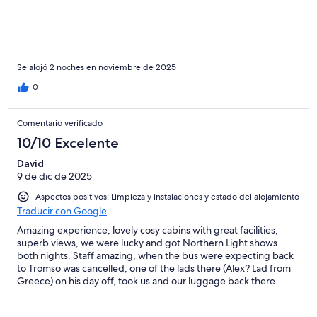
warm, yummy and a ton of food fresh and made as requested.
The dinner was delicious!!! Great experience! Make sure to wear
warm clothing, layered with good boots and you'll absolutely
love the experience!
Se alojó 2 noches en noviembre de 2025
0
Comentario verificado
10/10 Excelente
David
9 de dic de 2025
Aspectos positivos: Limpieza y instalaciones y estado del alojamiento
Traducir con Google
Amazing experience, lovely cosy cabins with great facilities,
superb views, we were lucky and got Northern Light shows
both nights. Staff amazing, when the bus were expecting back
to Tromso was cancelled, one of the lads there (Alex? Lad from
Greece) on his day off, took us and our luggage back there
FOC!! Lovely people, breakfast delivered to your cabin was a
lovely touch. Great Sauna on site & the dinner we had one night