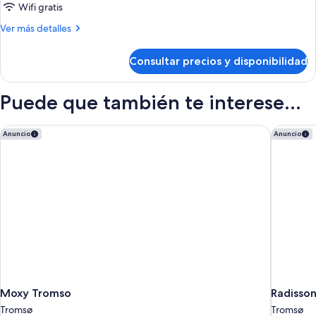
vistas
Wifi gratis
al
Más
Ver más detalles
mar,
detalles
mirando
de
Consultar precios y disponibilidad
al
Tienda
panorámica,
mar
vistas
Puede que también te interese...
al
mar,
mirando
Moxy Tromso
Radisson
Anuncio
Anuncio
al
mar
Moxy Tromso
Radisson
Tromsø
Tromsø