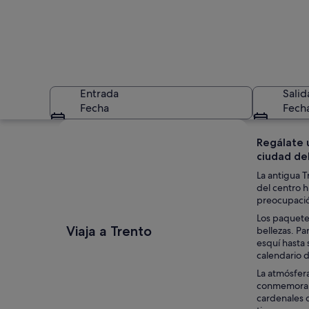
Entrada
Salid
Fecha
Fech
Ver mapa
Regálate u
ciudad del
La antigua T
del centro h
preocupación
Los paquete
Una plaza histórica
Viaja a Trento
bellezas. P
esquí hasta 
calendario d
La atmósfera
conmemoran 
cardenales q