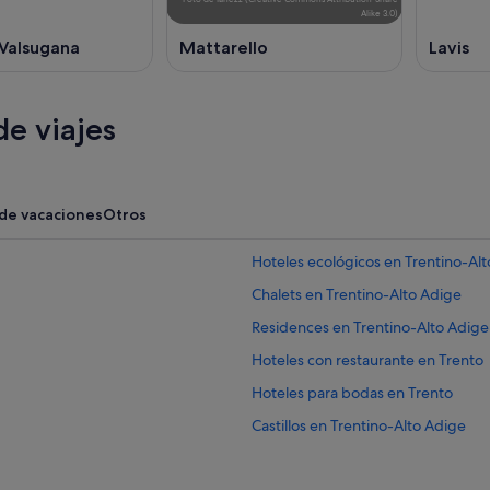
Alike 3.0
)
 Valsugana
Mattarello
Lavis
e viajes
 de vacaciones
Otros
Hoteles ecológicos en Trentino-Al
Chalets en Trentino-Alto Adige
Residences en Trentino-Alto Adige
Hoteles con restaurante en Trento
Hoteles para bodas en Trento
Castillos en Trentino-Alto Adige
B&B en Trentino-Alto Adige