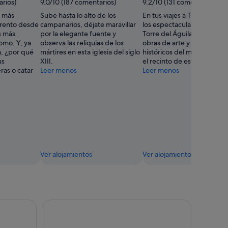
rios)
9.0/10 (187 comentarios)
9.2/10 (131 comentarios)
a más
Sube hasta lo alto de los
En tus viajes a Trento, des
Trento desde
campanarios, déjate maravillar
los espectaculares frescos 
s más
por la elegante fuente y
Torre del Águila y contempl
omo. Y, ya
observa las reliquias de los
obras de arte y los objetos
a, ¿por qué
mártires en esta iglesia del siglo
históricos del museo situa
us
XIII.
el recinto de este castillo.
ras o catar
Leer menos
Leer menos
Ver alojamientos
Ver alojamientos
ioguía y guía escrita
Diversión subir