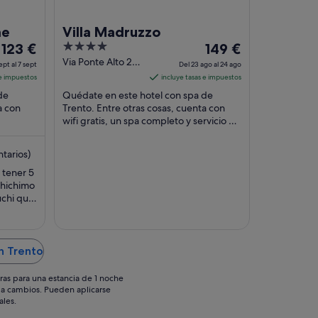
ne
Villa Madruzzo
El
4
El
123 €
149 €
precio
out
precio
Via Ponte Alto 26
ept al 7 sept
Del 23 ago al 24 ago
Trento TN
es
of
es
 e impuestos
incluye tasas e impuestos
de
5
de
de
Quédate en este hotel con spa de
123 €
149 €
a con
Trento. Entre otras cosas, cuenta con
por
wifi gratis, un spa completo y servicio de
por
 los
habitaciones. Algo que los huéspedes
noche
noche
destacan ...
del
del
tarios)
6
23
 tener 5
sept
ago
chichimo
al
al
uchi que
7
24
ponk y el
 de la
sept
ago
.Pero
n Trento
ras para una estancia de 1 noche
os a cambios. Pueden aplicarse
ales.