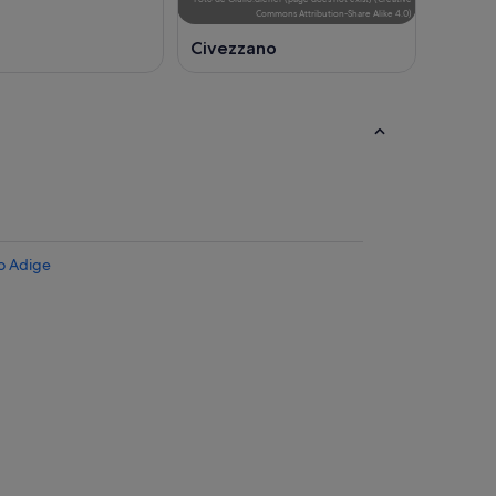
Commons Attribution-Share Alike 4.0
)
Civezzano
to Adige