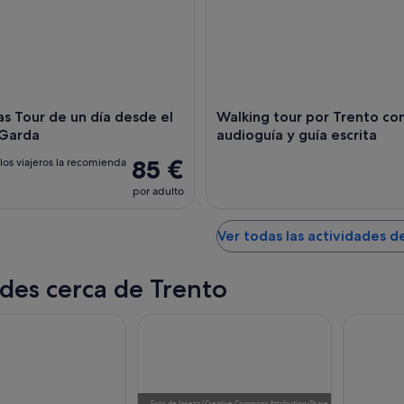
s Tour de un día desde el
Walking tour por Trento co
 Garda
audioguía y guía escrita
85 €
los viajeros la recomienda
por adulto
Ver todas las actividades d
des cerca de Trento
Foto
de
Ianezz
(
Creative Commons Attribution-Share