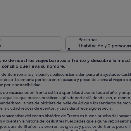
Un vestíb
a
Personas
a
1 habitación y 2 personas
no de nuestros viajes baratos a Trento y descubre la mezcla
 concilio que lleva su nombre.
Una fuent
ridentum romana y la basílica paleocristiana dan paso al majestuoso Casti
istórico. La armonía perfecta entre pasado y presente anima al viajero a e
 por la sostenibilidad.
s de vacaciones en Trento están disponibles durante todo el año, y es
 con una destacada torre de reloj, edificios coloridos y una fuente.
ara aquellos que buscan practicar algún deporte allá donde van, el mon
senderismo, la ruta de bicicleta del valle de Adige y los senderos de monta
e la ciudad rebosa de eventos, y cada día ofrece algo especial.
 renacentista del centro histórico de Trento es buena prueba del pasado 
y cuentan la historia de los ilustres huéspedes que alguna vez pasaron
ue, durante 18 años, vivieron en las iglesias y palacios de Trento para 