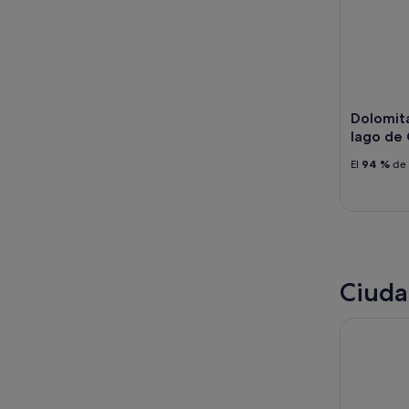
Dolomita
lago de
El
94 %
de 
Ciuda