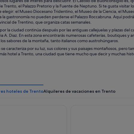
sos lugares de interés para descubrir. El Castillo de Buonconsiglio es, q
de Trento, el Palazzo Pretorio y la Fuente de Neptuno. Si te gusta visitar l
 elegir: el Museo Diocesano Tridentino, el Museo de la Ciencia, el Museo
a la gastronomía no pueden perderse el Palazzo Roccabruna. Aquí podrás a
incial de Trentino, que organiza catas semanales.
 por la ciudad continúa después por las antiguas callejuelas y plazas del ca
via A. Diaz. En esta zona encontrarás numerosas cafeterías, boutiques y an
 los sabores de la montaña, tanto italianos como austrohúngaros.
 se caracteriza por su luz, sus colores y sus paisajes montañosos, pero t
más hotel a Trento, una ciudad que tiene mucho que decir y muchas histo
res hoteles de Trento
Alquileres de vacaciones en Trento
Hotel Trento
Hotel Monte Bondone