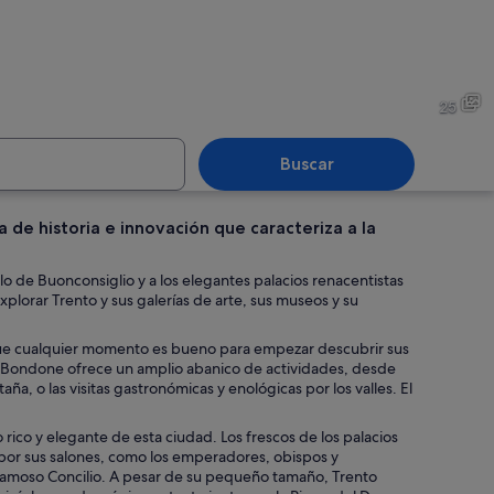
ulo de museo con múltiples niveles de exhibiciones de animales y aves en tax
Un edificio moderno con un 
25
Buscar
 de historia e innovación que caracteriza a la
e con cuenco de piedra y una urna decorativa frente a un muro con superfic
Una iglesia con una cúpula g
llo de Buonconsiglio y a los elegantes palacios renacentistas
xplorar Trento y sus galerías de arte, sus museos y su
 que cualquier momento es bueno para empezar descubrir sus
te Bondone ofrece un amplio abanico de actividades, desde
ña, o las visitas gastronómicas y enológicas por los valles. El
rico y elegante de esta ciudad. Los frescos de los palacios
 por sus salones, como los emperadores, obispos y
el famoso Concilio. A pesar de su pequeño tamaño, Trento