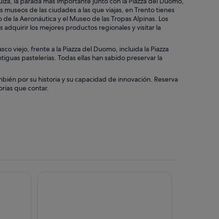
uizá, la parada más importante junto con la Piazza del Duomo,
os museos de las ciudades a las que viajas, en Trento tienes
 de la Aeronáutica y el Museo de las Tropas Alpinas. Los
dquirir los mejores productos regionales y visitar la
sco viejo, frente a la Piazza del Duomo, incluida la Piazza
tiguas pastelerías. Todas ellas han sabido preservar la
ambién por su historia y su capacidad de innovación. Reserva
rias que contar.
Villa Madruzzo