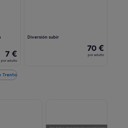
n
Diversión subir
70 €
7 €
por adulto
por adulto
e Trento
Foto
de
Giulio.diener (page does not exist)
(
Creative