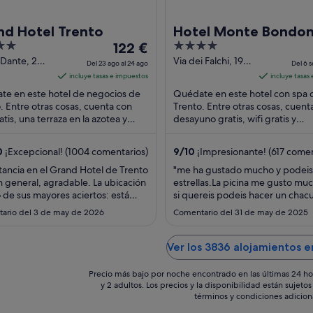
nd Hotel Trento
Hotel Monte Bondo
El
4
122 €
precio
out
 Dante, 20
Via dei Falchi, 19
Del 23 ago al 24 ago
Del 6 s
o TN
Trento TN
es
of
incluye tasas e impuestos
incluye tasas
de
5
te en este hotel de negocios de
Quédate en este hotel con spa 
122 €
. Entre otras cosas, cuenta con
Trento. Entre otras cosas, cuent
atis, una terraza en la azotea y
por
desayuno gratis, wifi gratis y
io de habitaciones. Algunos
aparcamiento gratuito. Algo que
noche
os ...
huéspedes destacan ...
del
0
¡Excepcional! (1004 comentarios)
9
/
10
¡Impresionante! (617 comen
23
tancia en el Grand Hotel de Trento
"me ha gustado mucho y podeis
ago
n general, agradable. La ubicación
estrellas.La picina me gusto mu
al
 de sus mayores aciertos: está
si quereis podeis hacer un chac
24
rca de la estación de tren,
tambien estaria muy bien.El pin
ario del 3 de may de 2026
Comentario del 31 de may de 2025
e no de forma inmediata, ya que
futbol de mesa y todo lo de mas
ago
esario atravesar un parque para
jugueteria.no podi jugar al billar
. Al mismo tiempo, se encuentra a
eso no dice que no me justa."
Ver los 3836 alojamientos e
pasos del centro histórico ..."
Precio más bajo por noche encontrado en las últimas 24 ho
y 2 adultos. Los precios y la disponibilidad están sujet
términos y condiciones adicion