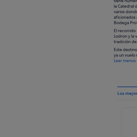
tiene numero
la Catedral 
varios donde
aficionados 
Bodega Prov
El recorrido
Lodron y la 
tradición de
Este destino
ya un vuelo 
Leer menos
Los mejo
Grand 