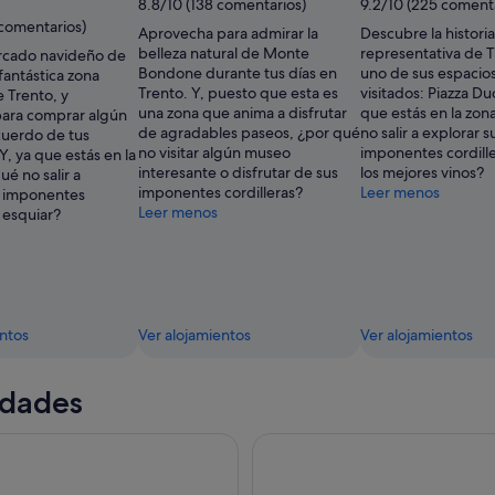
8.8/10 (138 comentarios)
9.2/10 (225 comenta
Bananieavocady
 comentarios)
Aprovecha para admirar la
Descubre la histori
belleza natural de Monte
representativa de 
rcado navideño de
Bondone durante tus días en
uno de sus espacio
fantástica zona
Trento. Y, puesto que esta es
visitados: Piazza Du
 Trento, y
una zona que anima a disfrutar
que estás en la zon
ara comprar algún
de agradables paseos, ¿por qué
no salir a explorar s
cuerdo de tus
no visitar algún museo
imponentes cordille
Y, ya que estás en la
interesante o disfrutar de sus
los mejores vinos?
ué no salir a
imponentes cordilleras?
Leer menos
s imponentes
Leer menos
o esquiar?
entos
Ver alojamientos
Ver alojamientos
idades
Tour de un día desde el lago de Garda
Walking tour por Trento con aud