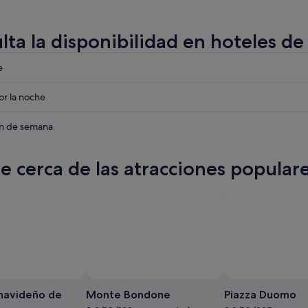
lta la disponibilidad en hoteles de
eba
e
eba
r la noche
eba
in de semana
te cerca de las atracciones popular
Foto de Bananieavocady
Foto
gratuita
navideño de
Monte Bondone
Piazza Duomo
de