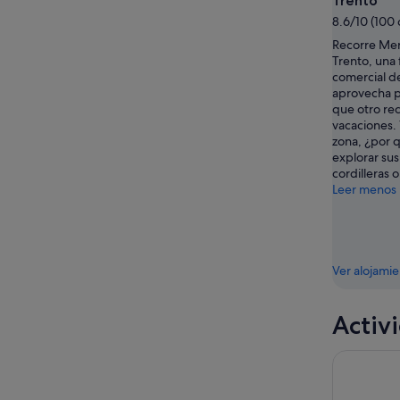
Trento
-
8.6/10 (100
16
Recorre Me
ago
Trento, una 
comercial de
aprovecha p
que otro re
vacaciones. 
zona, ¿por q
explorar su
cordilleras 
Leer menos
Ver alojami
Activ
Dolomitas 