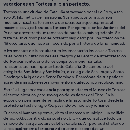
vacaciones en Tortosa el plan perfecto.
Tortosa es una ciudad de Cataluña atravesada por el río Ebro, a tan
solo 85 kilómetros de Tarragona. Sus atractivos turísticos son
muchos y nosotros te vamos a dar ideas para que exprimas al
máximo los viajes baratos a Tortosa. Por ejemplo, en los Jardines del
Príncipe encontrarás un remanso de paz de lo más agradable. Se
trata de un curioso parque botánico salpicado por una colección de
48 esculturas que hace un recorrido por la historia de la humanidad.
A los amantes de la arquitectura les encantarán los viajes a Tortosa,
pues podrán visitar los Reales Colegios y el Centro de Interpretación
del Renacimiento, uno de los conjuntos monumentales
renacentistas más importantes de Cataluña. Se compone del
colegio de San Jaime y San Matías, el colegio de San Jorge y Santo
Domingo y la iglesia de Santo Domingo. Enamórate de sus patios y
aprende más sobre este movimiento arquitectónico revolucionario.
Eso sí, el lugar por excelencia para aprender es el Museo de Tortosa,
el centro histórico y arqueológico de las tierras del Ebro. En la
exposición permanente se habla de la historia de Tortosa, desde la
prehistoria hasta el siglo XX, pasando por íberos y romanos.
Cuando el hambre apremie, visita el mercado municipal, un edificio
del siglo XIX construido junto al río Ebro y que constituye todo un
símbolo de la arquitectura eclética catalana. Allí podrás disfrutar de
la rica gastronomía tortosina y degustar el esparedat, un