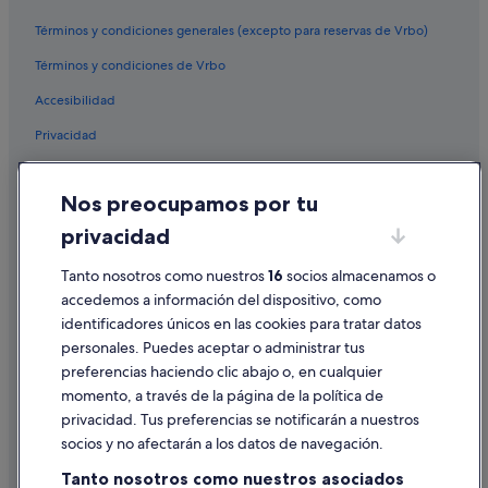
Términos y condiciones generales (excepto para reservas de Vrbo)
Términos y condiciones de Vrbo
Accesibilidad
Privacidad
Cookies
Nos preocupamos por tu
Condiciones de uso
privacidad
Información legal/contacto
Pautas sobre el contenido y cómo denunciar contenido
Tanto nosotros como nuestros
16
socios almacenamos o
accedemos a información del dispositivo, como
identificadores únicos en las cookies para tratar datos
Ayuda
personales. Puedes aceptar o administrar tus
Ayuda
preferencias haciendo clic abajo o, en cualquier
momento, a través de la página de la política de
Cancelar un vuelo
privacidad. Tus preferencias se notificarán a nuestros
Cancelar una reserva de hotel o de un alquiler vacacional
socios y no afectarán a los datos de navegación.
Plazos de reembolso
Tanto nosotros como nuestros asociados