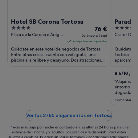
Hotel SB Corona Tortosa
Parador
4
El
4
76 €
out
precio
out
Placa de la Corona d'Arago,
Castell De L
Del 6 sept al 7 sept
s/n Tortosa
Tortosa
of
es
of
incluye tasas e impuestos
5
de
5
Quédate en este hotel de negocios de Tortosa.
Quédate en e
76 €
Entre otras cosas, cuenta con wifi gratis, una
Tortosa. Ent
piscina al aire libre y desayuno. Dos atracciones
por
aparcamiento
turísticas populares ...
Dos atraccio
noche
del
8,6
/
10
¡Exc
6
"Alojamiento
sept
entorno inm
al
degradado, 
buena visita.
7
Comentario de
imprescindib
sept
Ver los 2786 alojamientos en Tortosa
Precio más bajo por noche encontrado en las últimas 24 horas para una
estancia de 1 noche y 2 adultos. Los precios y la disponibilidad están
sujetos a cambios. Pueden aplicarse términos y condiciones adicionales.