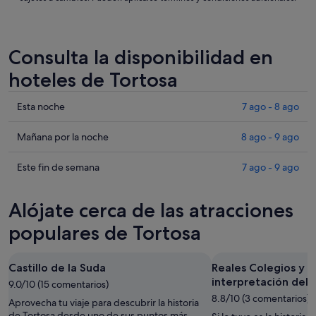
Consulta la disponibilidad en
hoteles de Tortosa
Comprueba
Esta noche
7 ago - 8 ago
los
precios
Comprueba
Mañana por la noche
8 ago - 9 ago
en
los
Tortosa
precios
Comprueba
Este fin de semana
7 ago - 9 ago
para
en
los
esta
Tortosa
precios
Alójate cerca de las atracciones
noche,
para
en
7
mañana
Tortosa
populares de Tortosa
ago
por
para
-
la
este
Castillo de la Suda
Reales Colegios y c
8
noche,
fin
interpretación del
ago
9.0/10 (15 comentarios)
8
de
8.8/10 (3 comentarios)
ago
semana,
Aprovecha tu viaje para descubrir la historia
-
7
de Tortosa desde uno de sus puntos más