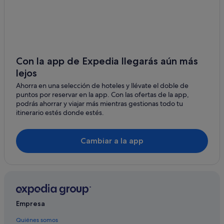
Casas privadas de vacaciones en Estación de Tortosa
Bítem
Hoteles cerca de Estación de Tortosa
Aldover
Apartoteles en Tortosa
Tivenys
Hoteles con spa en Tortosa
Con la app de Expedia llegarás aún más
Hoteles con casino en Tortosa
Santa Bárbara
lejos
Hoteles de aventura en Tortosa
Ahorra en una selección de hoteles y llévate el doble de
Campredó
puntos por reservar en la app. Con las ofertas de la app,
Hoteles en la playa en Tortosa
podrás ahorrar y viajar más mientras gestionas todo tu
Els Reguers
Hoteles cerca de Castillo de la Suda
itinerario estés donde estés.
Albergues en Bítem
Cambiar a la app
Casas de campo en Bítem
Hoteles con restaurante en Tortosa
Hoteles de 5 estrellas en Tortosa
Casas privadas de vacaciones en Tortosa
Hoteles cerca de Catedral de Santa María de Tortosa
Empresa
Alojamientos agroturísticos en Tortosa
Quiénes somos