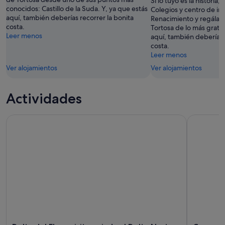
Si lo tuyo es la historia,
conocidos: Castillo de la Suda. Y, ya que estás
9
ago
Colegios y centro de in
aquí, también deberías recorrer la bonita
Renacimiento y regálat
ago
-
costa.
Tortosa de lo más gratif
9
Leer menos
aquí, también deberías 
ago
costa.
Leer menos
Ver alojamientos
Ver alojamientos
Actividades
Delta del Ebro: visita guiada al Delta Norte con un lugareño
Crucero por