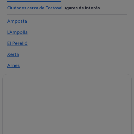
Hoteles cerca de Reales Colegios y centro de
Ciudades cerca de Tortosa
Lugares de interés
interpretación del Renacimiento
Amposta
Hoteles con bar en Tortosa
Hoteles cerca de Els Ports
L'Ampolla
Apartamentos en Tortosa
El Perelló
Hoteles con spa en Baix Ebre
Xerta
Paradores hoteles en Tortosa
Arnes
Pensiones en Tortosa
Hoteles que aceptan mascotas en Tortosa
La Sénia
Albergues en Tortosa
Camarles
Hoteles con bodega en Tortosa
Alfara de Carles
B&B en Tortosa
Beceite
Hoteles con gimnasio en Tortosa
Hoteles de 4 estrellas en Tortosa
Masdenverge
Tortosa hoteles
Roquetes