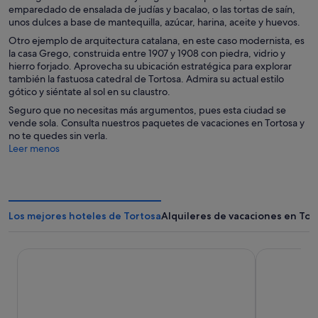
emparedado de ensalada de judías y bacalao, o las tortas de saín,
unos dulces a base de mantequilla, azúcar, harina, aceite y huevos.
Otro ejemplo de arquitectura catalana, en este caso modernista, es
la casa Grego, construida entre 1907 y 1908 con piedra, vidrio y
hierro forjado. Aprovecha su ubicación estratégica para explorar
también la fastuosa catedral de Tortosa. Admira su actual estilo
gótico y siéntate al sol en su claustro.
Seguro que no necesitas más argumentos, pues esta ciudad se
vende sola. Consulta nuestros paquetes de vacaciones en Tortosa y
no te quedes sin verla.
Leer menos
Los mejores hoteles de Tortosa
Alquileres de vacaciones en Tor
Hotel SB Corona Tortosa
Parador de 