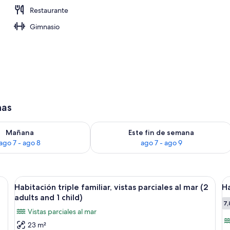
Restaurante
 aire libre
Gimnasio
has
ago 7
isponibilidad para mañana, ago 7 - ago 8
Consulta la disponibilidad para este 
Mañana
Este fin de semana
ago 7 - ago 8
ago 7 - ago 9
s camas, un escritorio de madera, un hervidor y un televisor.
Abrir
Una habitación de hotel con cama, mesi
A
6
Habitación triple familiar, vistas parciales al mar (2
Ha
todas
t
adults and 1 child)
las
la
7,
Vistas parciales al mar
fotos
f
23 m²
de
d