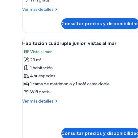
mar
Más
Ver más detalles
detalles
de
Consultar precios y disponibilida
Habitación
triple,
vistas
Abrir
Un balcón con vista a la playa, 
14
al
Habitación cuádruple junior, vistas al mar
todas
mar
Vista al mar
las
23 m²
fotos
de
1 habitación
Habitación
4 huéspedes
cuádruple
1 cama de matrimonio y 1 sofá cama doble
junior,
Wifi gratis
vistas
Más
Ver más detalles
al
detalles
mar
de
Habitación
cuádruple
junior,
Consultar precios y disponibilida
vistas