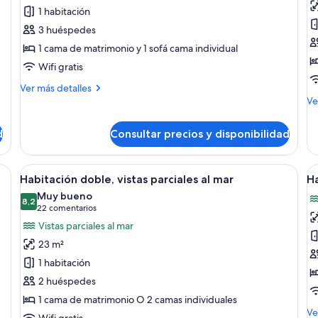
1 habitación
Habitación
H
triple
j
3 huéspedes
familiar,
d
1 cama de matrimonio y 1 sofá cama individual
vistas
vi
Wifi gratis
parciales
al
Más
Ver más detalles
al
m
detalles
M
Ve
mar
de
de
Habitación
de
(2
d
Consultar precios y disponibilidad
triple
Ha
adults
familiar,
ju
and
vistas
do
s camas, un escritorio de madera, un hervidor y un televisor.
Abrir
Una habitación de hotel con una cama g
A
1
7
parciales
vis
Habitación doble, vistas parciales al mar
Ha
todas
t
al
al
child)
Muy bueno
mar
las
8,2
ma
la
8,2 de 10
(22 comentarios)
22 comentarios
(2
fotos
f
Vistas parciales al mar
adults
de
d
and
23 m²
Habitación
H
1
1 habitación
child)
doble,
tr
2 huéspedes
vistas
fa
1 cama de matrimonio O 2 camas individuales
parciales
vi
M
Ve
Wifi gratis