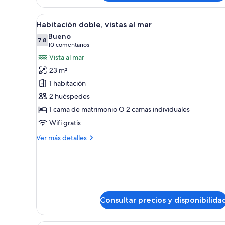
al
mar
Abrir
Un balcón con vista a la playa,
8
Habitación doble, vistas al mar
todas
Bueno
las
7,8
7,8 de 10
(10 comentarios)
10 comentarios
fotos
Vista al mar
de
23 m²
Habitación
1 habitación
doble,
2 huéspedes
vistas
1 cama de matrimonio O 2 camas individuales
al
mar
Wifi gratis
Más
Ver más detalles
detalles
de
Habitación
doble,
vistas
al
Consultar precios y disponibilida
mar