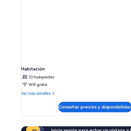
Habitación
10 huéspedes
Wifi gratis
Más
Ver más detalles
detalles
de
Consultar precios y disponibilida
Habitación
Inicia sesión para echar un vistazo a