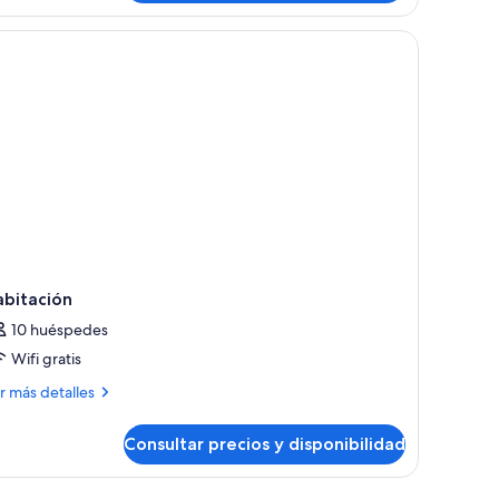
ádruple,
tas
rciales
r
13603776)
abitación
10 huéspedes
Wifi gratis
ás
r más detalles
talles
Consultar precios y disponibilidad
bitación