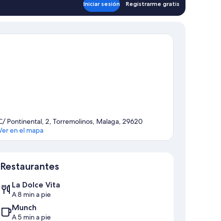
Iniciar sesión
Registrarme gratis
C/ Pontinental, 2, Torremolinos, Malaga, 29620
Ver en el mapa
Mapa
Restaurantes
La Dolce Vita
A 8 min a pie
Munch
A 5 min a pie