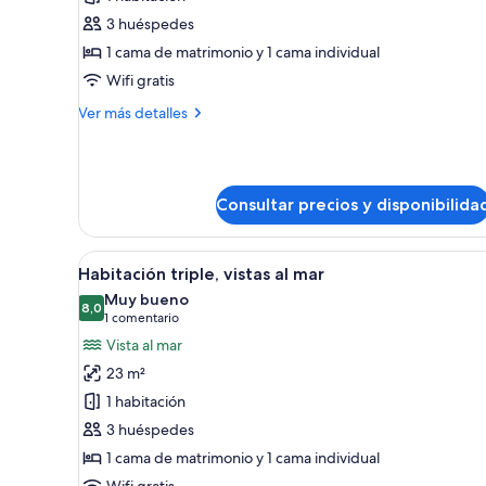
Habitación
3 huéspedes
triple,
1 cama de matrimonio y 1 cama individual
vistas
Wifi gratis
parciales
Más
Ver más detalles
al
detalles
mar
de
(3
Habitación
triple,
adults)
Consultar precios y disponibilida
vistas
parciales
al
Abrir
Una habitación de hotel con do
mar
9
Habitación triple, vistas al mar
todas
(3
Muy bueno
adults)
las
8,0
8,0 de 10
(1 comentario)
1 comentario
fotos
Vista al mar
de
23 m²
Habitación
1 habitación
triple,
3 huéspedes
vistas
1 cama de matrimonio y 1 cama individual
al
Wifi gratis