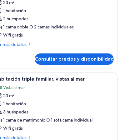
23 m²
abitación
1 habitación
unior
2 huéspedes
oble,
1 cama doble O 2 camas individuales
stas
Wifi gratis
ar
ás
r más detalles
talles
Consultar precios y disponibilidad
bitación
nior
ble,
rande, un escritorio y un televisor en la pared.
brir
Una habitación de hotel con cama, mesita de n
8
tas
bitación triple familiar, vistas al mar
odas
Vista al mar
r
s
23 m²
otos
e
1 habitación
abitación
3 huéspedes
iple
1 cama de matrimonio O 1 sofá cama individual
miliar,
Wifi gratis
stas
ás
r más detalles