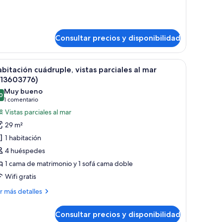
talles
ar
bitación
ple
Consultar precios y disponibilidad
iliar,
tas
, un escritorio y una ventana con cortinas.
brir
Habitación de hotel con dos camas, un ventan
r
5
bitación cuádruple, vistas parciales al mar
odas
213603776)
s
Muy bueno
0
otos
8,0 de 10
(1 comentario)
1 comentario
e
Vistas parciales al mar
abitación
29 m²
uádruple,
1 habitación
stas
4 huéspedes
arciales
1 cama de matrimonio y 1 sofá cama doble
Wifi gratis
ar
213603776)
ás
r más detalles
talles
Consultar precios y disponibilidad
bitación