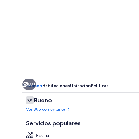
87+
Resumen
Habitaciones
Ubicación
Políticas
Comentarios
Bueno
7,8
7,8 de 10
Ver 395 comentarios
Servicios populares
Piscina