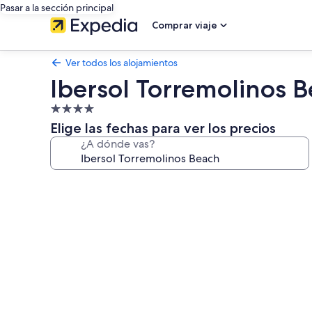
Pasar a la sección principal
Comprar viaje
Ver todos los alojamientos
Ibersol Torremolinos 
Alojamiento
de
Elige las fechas para ver los precios
4.0 estrellas
¿A dónde vas?
Galería
de
imágenes
de
Ibersol
Torremolinos
Beach