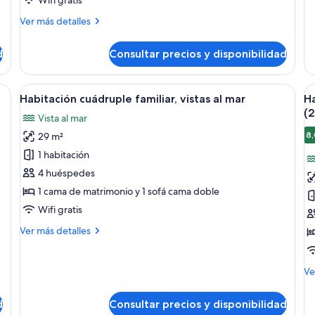
al
al
de
mar
m
de
Más
Ver más detalles
Ha
detalles
tri
de
d
Consultar precios y disponibilidad
fam
Habitación
vis
doble,
al
vistas
una mesa y dos sillas.
Abrir
Una habitación de hotel con dos camas
A
ma
9
parciales
Habitación cuádruple familiar, vistas al mar
Ha
todas
t
al
(
Vista al mar
mar
las
la
8,
29 m²
fotos
f
de
d
1 habitación
Habitación
H
4 huéspedes
cuádruple
c
1 cama de matrimonio y 1 sofá cama doble
familiar,
vi
Wifi gratis
vistas
p
Más
Ver más detalles
al
al
detalles
mar
m
de
(
Habitación
M
Ve
cuádruple
de
familiar,
de
d
Consultar precios y disponibilidad
vistas
Ha