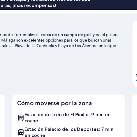
turas, ¡más recompensas!
amos de Torremolinos, cerca de un campo de golf y en el paseo
 Málaga son excelentes opciones para los que buscan unas
uraleza, Playa de La Carihuela y Playa de Los Álamos son lo que
al Pablo Ruiz Picasso y, si te apetece disfrutar de un evento
José María Martín Carpena. Tendrás la oportunidad de disfrutar del
 también podrás vivir grandes aventuras practicando la
iones.
Ver guía de viaje de Torremolinos
Cómo moverse por la zona
Estación de tren de El Pinillo: 9 min en
coche
Estación Palacio de los Deportes: 7 min
en coche