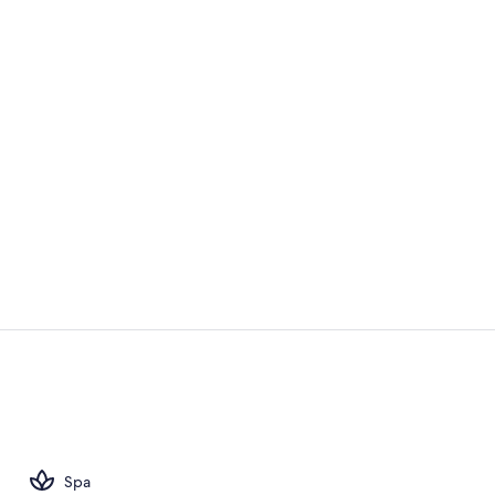
Recepción
Vistas al mar
Spa