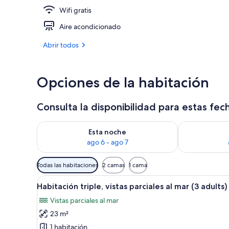
Wifi gratis
Una piscina al
Aire acondicionado
Abrir todos
Opciones de la habitación
Consulta la disponibilidad para estas fec
Consulta la disponibilidad para esta noche, ago 6 - 
Consulta la d
Esta noche
ago 6 - ago 7
Filtros
Todas las habitaciones
2 camas
1 cama
disponibles
Abrir
Una habitación de hotel con do
para
7
Habitación triple, vistas parciales al mar (3 adults)
todas
las
Vistas parciales al mar
las
habitaciones
23 m²
fotos
de
1 habitación