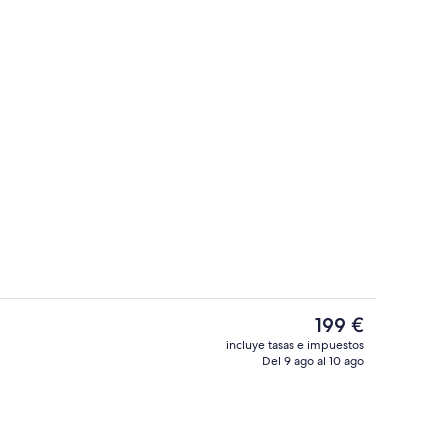
Restaurante
El
199 €
precio
incluye tasas e impuestos
actual
Del 9 ago al 10 ago
Playa
es
de
199 €