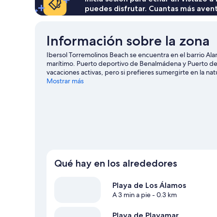
puedes disfrutar. Cuantas más aven
Información sobre la zona
Ibersol Torremolinos Beach se encuentra en el barrio Al
marítimo. Puerto deportivo de Benalmádena y Puerto de
vacaciones activas, pero si prefieres sumergirte en la nat
necesitas. ¿Viajas con niños? Pues llévalos a Centro cultur
Mostrar más
especial, consulta el calendario de Palacio de deportes 
agua realizando actividades como windsurf o pesca, pero
equitación o las rutas a pie o en bicicleta en las inmediac
Qué hay en los alrededores
Playa de Los Álamos
A 3 min a pie
- 0.3 km
Playa de Playamar