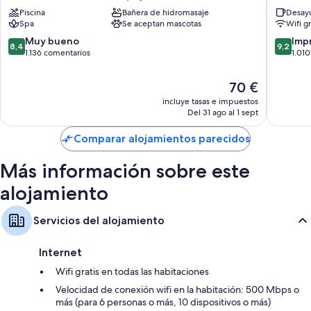
Torquay
Hilton
Piscina
Bañera de hidromasaje
Desayu
Reciclaje, bombillas LED y productos de limpieza ecológicos
Centro
Torquay
Spa
Se aceptan mascotas
Wifi gr
de
Centro
Baños con artículos de higiene personal ecológicos y duchas y
la
de
8.4
9.2
Muy bueno
Imp
bañeras combinadas
8,4
9,2
ciudad
la
sobre
sobre
1.136 comentarios
1.01
Hervidores eléctricos, calefacción y servicio de limpieza diario
de
ciudad
10,
10,
Torquay
de
Muy
Impresi
El
70 €
Torquay
bueno,
1.010 co
precio
incluye tasas e impuestos
1.136 comentarios
actual
Del 31 ago al 1 sept
es
de
Comparar alojamientos parecidos
70 €
Más información sobre este
alojamiento
Servicios del alojamiento
Internet
Wifi gratis en todas las habitaciones
Velocidad de conexión wifi en la habitación: 500 Mbps o
más (para 6 personas o más, 10 dispositivos o más)