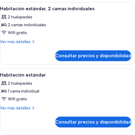
para
2
Abrir
Un dormitorio ordenado con cabecera c
6
personas
camas
Habitación estándar, 2 camas individuales
todas
individuales,
con
2 huéspedes
accesible
las
discapacidad,
para
2 camas individuales
fotos
vistas
personas
de
Wifi gratis
con
al
Habitación
discapacidad,
Más
Ver más detalles
mar
vistas
estándar,
detalles
al
de
2
Consultar precios y disponibilidad
mar
Habitación
camas
estándar,
individuales
2
Abrir
Una habitación de hotel con cama, escri
5
camas
Habitación estándar
todas
individuales
2 huéspedes
las
1 cama individual
fotos
de
Wifi gratis
Habitación
Más
Ver más detalles
estándar
detalles
de
Consultar precios y disponibilidad
Habitación
estándar