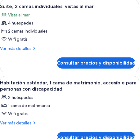
Abrir
Una habitación de hotel moderna con u
7
Suite, 2 camas individuales, vistas al mar
todas
Vista al mar
las
4 huéspedes
fotos
de
2 camas individuales
Suite,
Wifi gratis
2
Más
Ver más detalles
camas
detalles
individuales,
de
Consultar precios y disponibilidad
Suite,
vistas
2
al
camas
Abrir
Habitación de hotel con cabecera colo
mar
4
individuales,
Habitación estándar, 1 cama de matrimonio, accesible para
todas
vistas
personas con discapacidad
al
las
2 huéspedes
mar
fotos
1 cama de matrimonio
de
Wifi gratis
Habitación
estándar,
Más
Ver más detalles
detalles
1
de
cama
Consultar precios y disponibilidad