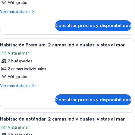
de
Wifi gratis
al
Habitación
mar
Más
Ver más detalles
Premium,
detalles
de
1
Consultar precios y disponibilidad
Habitación
cama
Premium,
de
1
Abrir
Un cuarto de hotel con una cama grande
5
matrimonio
cama
Habitación Premium, 2 camas individuales, vistas al mar
todas
de
grande
Vista al mar
matrimonio
las
grande
2 huéspedes
fotos
de
2 camas individuales
Habitación
Wifi gratis
Premium,
Más
Ver más detalles
2
detalles
camas
de
Consultar precios y disponibilidad
Habitación
individuales,
Premium,
vistas
2
Abrir
Un dormitorio ordenado con cabecera c
al
5
camas
Habitación estándar, 2 camas individuales, vistas al mar
todas
individuales,
mar
Vista al mar
vistas
las
al