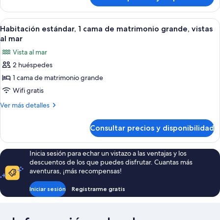
Habitación
de
estándar,
matrimonio,
1
Abrir
Habitación de hotel con una cama grande
5
cama
accesible
Habitación estándar, 1 cama de matrimonio grande, vistas
todas
de
al mar
para
matrimonio,
las
personas
Vista al mar
accesible
fotos
con
para
2 huéspedes
de
personas
discapacidad
1 cama de matrimonio grande
Habitación
con
discapacidad
estándar,
Wifi gratis
1
Más
Ver más detalles
cama
detalles
de
de
Consultar precios y disponibilidad
Habitación
matrimonio
estándar,
grande,
1
Inicia sesión para echar un vistazo a las ventajas y los
vistas
cama
descuentos de los que puedes disfrutar. Cuantas más
de
al
aventuras, ¡más recompensas!
matrimonio
mar
grande,
Iniciar sesión
Registrarme gratis
vistas
al
mar