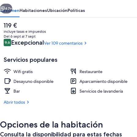
by
erior
Siguiente
IHG
47+
Resumen
Habitaciones
Ubicación
Políticas
El
119 €
precio
incluye tasas e impuestos
actual
Del 6 sept al 7 sept
es
Comentarios
Excepcional
9,6
Ver 109 comentarios
9,6 de 10
de
119 €
Servicios populares
Wifi gratis
Restaurante
Bar en la azotea con vistas a la playa (
Desayuno disponible
Aparcamiento disponible
Bar
Servicios de lavandería
Abrir todos
Opciones de la habitación
Consulta la disponibilidad para estas fechas