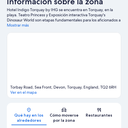
Información sobre la zona
Hotel Indigo Torquay by IHG se encuentra en Torquay, en la
playa. Teatro Princess y Exposición interactiva Torquay's
Dinosaur World son etapas fundamentales para los aficionados a
la cultura en esta región, donde también puedes acercarte a
Mostrar más
lugares emblemáticos como Torre Abbey y Greek Orthodox
Church of Saint Andrew. Campo de minigolf Jungle Journey
Adventure Golf y Paignton Pier también merecen la pena.
Ver
guía de viaje de Torquay
Torbay Road, Sea Front, Devon, Torquay, England, TQ2 6RH
Ver en el mapa
Mapa
Qué hay en los
Cómo moverse
Restaurantes
alrededores
por la zona