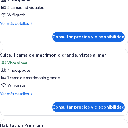
2 huéspedes
fotos
mar
de
2 camas individuales
Habitación
Wifi gratis
estándar,
Más
Ver más detalles
2
detalles
camas
de
Consultar precios y disponibilidad
Habitación
individuales,
estándar,
vistas
2
Abrir
Una habitación de hotel moderna con u
al
6
camas
Suite, 1 cama de matrimonio grande, vistas al mar
todas
individuales,
mar
Vista al mar
vistas
las
al
4 huéspedes
fotos
mar
de
1 cama de matrimonio grande
Suite,
Wifi gratis
1
Más
Ver más detalles
cama
detalles
de
de
Consultar precios y disponibilidad
Suite,
matrimonio
1
grande,
cama
Abrir
Una habitación de hotel con cabecera c
vistas
5
de
Habitación Premium