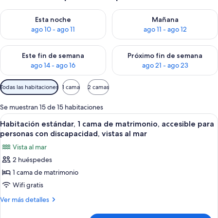
Consulta la disponibilidad para esta noche, ago 10 - ago 11
Consulta la disponibilidad par
Esta noche
Mañana
ago 10 - ago 11
ago 11 - ago 12
Consulta la disponibilidad para este fin de semana, ago 14 - a
Consulta la disponibilidad par
Este fin de semana
Próximo fin de semana
ago 14 - ago 16
ago 21 - ago 23
Filtros
Todas las habitaciones
1 cama
2 camas
disponibles
para
Se muestran 15 de 15 habitaciones
las
Abrir
Habitación de hotel con cabecera colo
4
Habitación estándar, 1 cama de matrimonio, accesible para
habitaciones
todas
personas con discapacidad, vistas al mar
las
Vista al mar
fotos
2 huéspedes
de
1 cama de matrimonio
Habitación
estándar,
Wifi gratis
1
Más
Ver más detalles
cama
detalles
de