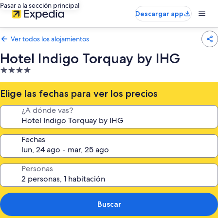
Pasar a la sección principal
Descargar app
Ver todos los alojamientos
Hotel Indigo Torquay by IHG
Alojamiento
de
4.0 estrellas
Elige las fechas para ver los precios
¿A dónde vas?
Fechas
Personas
Buscar