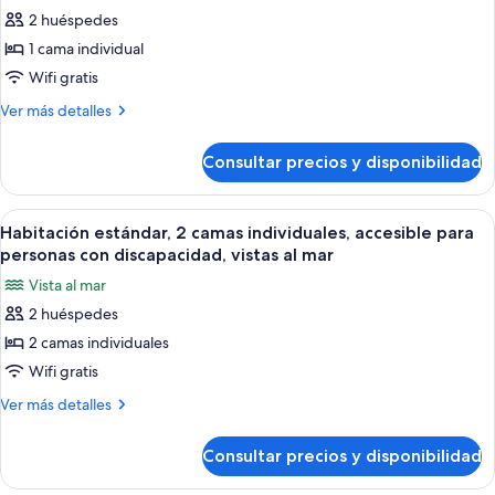
todas
matrimonio
al
2 huéspedes
grande,
las
mar
vistas
1 cama individual
fotos
al
de
Wifi gratis
mar
Habitación
Más
Ver más detalles
Premium
detalles
de
Consultar precios y disponibilidad
Habitación
Premium
Abrir
Habitación de hotel con cabecera colo
5
Habitación estándar, 2 camas individuales, accesible para
todas
personas con discapacidad, vistas al mar
las
Vista al mar
fotos
2 huéspedes
de
2 camas individuales
Habitación
estándar,
Wifi gratis
2
Más
Ver más detalles
camas
detalles
de
individuales,
Consultar precios y disponibilidad
Habitación
accesible
estándar,