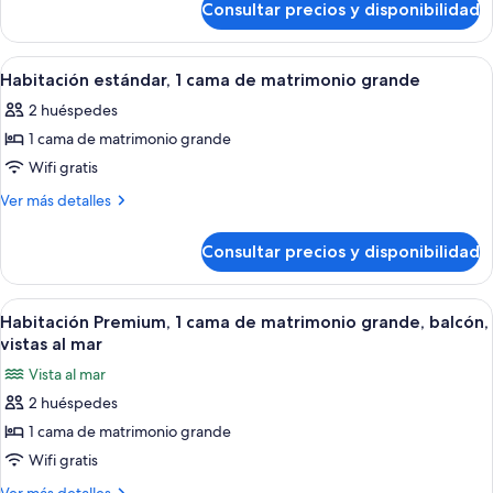
de
Consultar precios y disponibilidad
Habitación
matrimonio,
estándar,
accesible
1
Abrir
Una habitación de hotel con cama, escri
5
para
cama
Habitación estándar, 1 cama de matrimonio grande
todas
de
personas
2 huéspedes
matrimonio,
las
con
accesible
1 cama de matrimonio grande
fotos
discapacidad,
para
de
Wifi gratis
personas
vistas
Habitación
con
Más
Ver más detalles
al
discapacidad,
estándar,
detalles
mar
vistas
de
1
Consultar precios y disponibilidad
al
Habitación
cama
mar
estándar,
de
1
Abrir
Un cuarto de hotel con una cama, dos s
5
matrimonio
cama
Habitación Premium, 1 cama de matrimonio grande, balcón,
todas
de
grande
vistas al mar
matrimonio
las
Vista al mar
grande
fotos
2 huéspedes
de
1 cama de matrimonio grande
Habitación
Premium,
Wifi gratis
1
Más