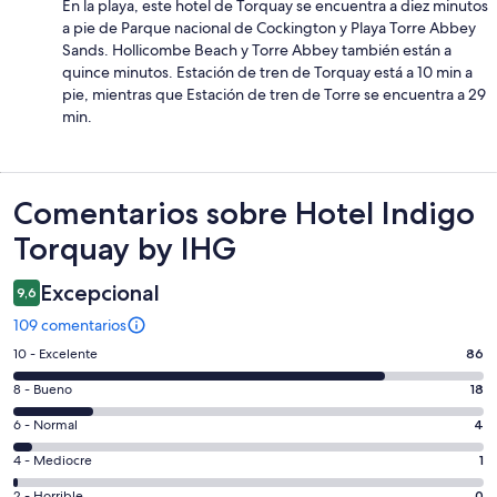
En la playa, este hotel de Torquay se encuentra a diez minutos
a pie de Parque nacional de Cockington y Playa Torre Abbey
Sands. Hollicombe Beach y Torre Abbey también están a
quince minutos. Estación de tren de Torquay está a 10 min a
pie, mientras que Estación de tren de Torre se encuentra a 29
min.
Comentarios
Comentarios sobre Hotel Indigo
Torquay by IHG
Excepcional
9,6
109 comentarios
86
10 - Excelente
86
comentarios
18
8 - Bueno
18
de
comentarios
un
4
6 - Normal
4
de
total
comentarios
un
1
4 - Mediocre
1
de
de
total
comentarios
109
un
2 - Horrible
0