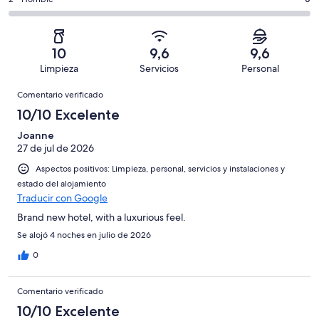
0
de
de
con
total
comentarios
109
un
una
de
de
con
total
puntuación
109
un
una
de
10
9,6
9,6
de
con
total
puntuación
109
Limpieza
Servicios
Personal
10
una
de
de
con
Comentarios
-
puntuación
109
8
Comentario verificado
una
Excelente
de
con
-
puntuación
10/10 Excelente
6
una
Bueno
de
-
puntuación
Joanne
4
Normal
27 de jul de 2026
de
-
2
Aspectos positivos: Limpieza, personal, servicios y instalaciones y
Mediocre
-
estado del alojamiento
Horrible
Traducir con Google
Brand new hotel, with a luxurious feel.
Se alojó 4 noches en julio de 2026
0
Comentario verificado
10/10 Excelente