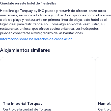
Quédate en este hotel de 4 estrellas
Hotel Indigo Torquay by IHG puede presumir de ofrecer, entre otros,
una terraza, servicio de tintorería y un bar. Con opciones como ubicación
a pie de playa y restaurante en primera línea de playa, este hotel es el
lugar ideal para disfrutar del sol. Toma algo en Root & Reef Bistro, su
restaurante, un local que ofrece cocina británica. Los huéspedes
pueden conectarse al wifi gratuito de las habitaciones.
Información sobre los derechos de cancelación
También hay otros servicios, como:
Desayuno bufé (de pago), aparcamiento (de pago) y un punto de
Alojamientos similares
recarga para coches
The Imperial Torquay
Hampton 
Un dispensador de agua, portero o botones y un servicio de
recepción las 24 horas
Consigna de equipaje y un ascensor
Características de la habitación
Todas las habitaciones en Hotel Indigo Torquay by IHG cuentan con
comodidades como un servicio de habitaciones las 24 horas, además de
wifi gratis.
The
Hampto
The Imperial Torquay
Hampto
Además, otros de los servicios de los que disfrutarás en todas las
Imperial
by
habitaciones incluyen los siguientes:
Centro de la ciudad de Torquay
Centro 