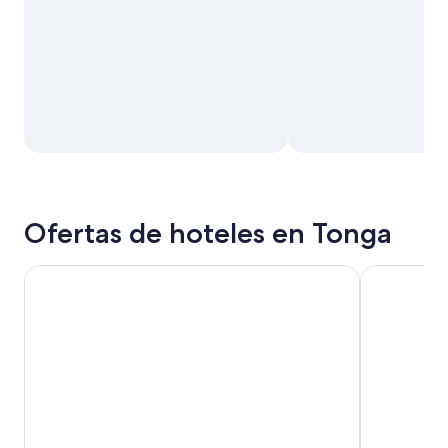
Ofertas de hoteles en Tonga
Fantasy Inn
The Seavie