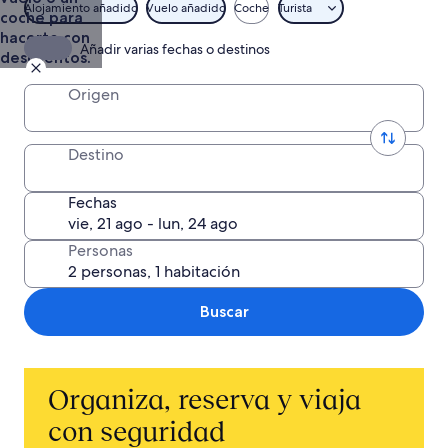
Alojamiento añadido
Vuelo añadido
Coche
Turista
coche para
hacerte con
Añadir varias fechas o destinos
descuentos.
Origen
Destino
Fechas
Personas
Buscar
Organiza, reserva y viaja
con seguridad