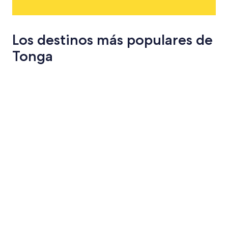
Los destinos más populares de
Tonga
Nukualofa
Utungake
Nukualofa
Utungake