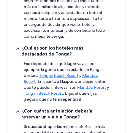
ahorrar! Tenemos más de 500 líneas aéreas,
adicionales.
más de 1 millón de alojamientos y miles de
coches de alquiler y actividades en todo el
mundo: todo a tu entera disposición. Tú te
encargas de decidir qué vuelo, hotel y
excursión te interesan y de combinarlo todo
como mejor te venga.
¿Cuáles son los hoteles más
destacados de Tonga?
Eso depende de a qué lugar vayas, por
ejemplo, la gente que ha estado en Pangai
destaca
Tongan Beach Resort
y
Mandala
Resort
. En cuanto a Haapai, dos alojamientos
que te pueden interesar son
Mandala Resort
y
Tongan Beach Resort
. Elijas el que elijas,
¡seguro que no te arrepentirás!
¿Con cuánta antelación debería
reservar un viaje a Tonga?
Si quieres atrapar las mejores ofertas, lo más
recomendable es que reserves cuanto antes,