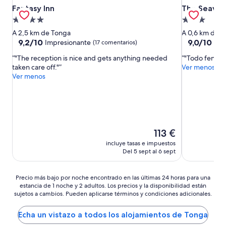
Fantasy Inn
The Seavie
Fantasy Inn
The Seavie
Alojamiento
Alojamiento
de
de
A 2,5 km de Tonga
A 0,6 km de 
4.0 estrellas
3.0 estrellas
9.2
9.0
9,2/10
9,0/10
Impresionante
Imp
(17 comentarios)
sobre
sobre
"The reception is nice and gets anything needed
"Todo fenom
10,
10,
taken care off."
Ver menos
Impresionante,
Impresionan
Ver menos
(17 comentarios)
(170 comenta
El
113 €
precio
incluye tasas e impuestos
actual
Del 5 sept al 6 sept
es
de
113 €
Precio
Precio más bajo por noche encontrado en las últimas 24 horas para una
estancia de 1 noche y 2 adultos. Los precios y la disponibilidad están
más
sujetos a cambios. Pueden aplicarse términos y condiciones adicionales.
bajo
por
noche
Echa un vistazo a todos los alojamientos de Tonga
encontrado