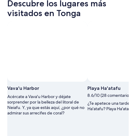
Descubre los lugares más
visitados en Tonga
Foto de Greg Hall
Foto
Vava'u Harbor
Playa Ha'atafu
gratuita
8.6/10 (28 comentarios)
Acércate a Vava'u Harbor y déjate
de
sorprender por la belleza del litoral de
Greg
¿Te apetece una tarde de
Neiafu. Y, ya que estás aquí, ¿por qué no
Hall
Ha'atafu? Playa Ha'atafu 
admirar sus arrecifes de coral?