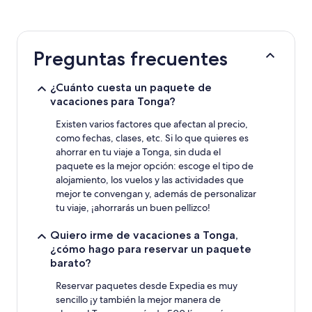
en
las
últimas
24 horas
Preguntas frecuentes
para
una
estancia
¿Cuánto cuesta un paquete de
de
vacaciones para Tonga?
1 noche
y
Existen varios factores que afectan al precio,
2 adultos.
como fechas, clases, etc. Si lo que quieres es
Los
ahorrar en tu viaje a Tonga, sin duda el
precios
paquete es la mejor opción: escoge el tipo de
y
alojamiento, los vuelos y las actividades que
la
mejor te convengan y, además de personalizar
disponibilidad
tu viaje, ¡ahorrarás un buen pellizco!
están
sujetos
a
Quiero irme de vacaciones a Tonga,
cambios.
¿cómo hago para reservar un paquete
Pueden
barato?
aplicarse
términos
Reservar paquetes desde Expedia es muy
y
sencillo ¡y también la mejor manera de
condiciones