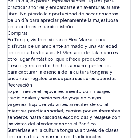
de un día, explorar impresionantes lugares para
s
t
o
d
á
e
h
l
M
i
s
h
a
a
practicar snorkel y embarcarse en aventuras al aire
a
f
e
g
s
o
a
a
n
o
k
d
p
o
O
i
libre. No pierda la oportunidad de hacer cruceros
t
n
l
a
h
i
e
u
a
n
n
de un día para apreciar plenamente la majestuosa
e
d
a
d
o
h
K
h
h
g
a
l
h
h
e
belleza de este paraíso isleño.
t
o
a
o
o
o
d
e
o
o
H
Compras
e
t
n
t
t
N
e
s
t
t
a
l
e
o
En Tonga, visite el vibrante Flea Market para
e
e
i
V
e
e
'
e
l
k
disfrutar de un ambiente animado y una variedad
l
l
u
a
l
l
a
s
e
u
e
e
a
v
de productos locales. El Mercado de Talamahu es
e
e
t
s
p
s
s
h
a
otro lugar fantástico, que ofrece productos
s
s
a
o
o
'
f
frescos y recuerdos hechos a mano, perfectos
l
t
u
u
para capturar la esencia de la cultura tongana y
u
e
h
h
h
encontrar regalos únicos para sus seres queridos.
l
o
o
o
Recreación
e
t
t
t
s
e
Experimente el rejuvenecimiento con masajes
e
e
l
tradicionales y sesiones de yoga en playas
l
l
e
e
vírgenes. Explore vibrantes arrecifes de coral
e
s
s
mientras practica snorkel, camine por exuberantes
s
senderos hasta cascadas escondidas y relájese con
las vistas del atardecer sobre el Pacífico.
Sumérjase en la cultura tongana a través de clases
de cocina local y narraciones tradicionales.