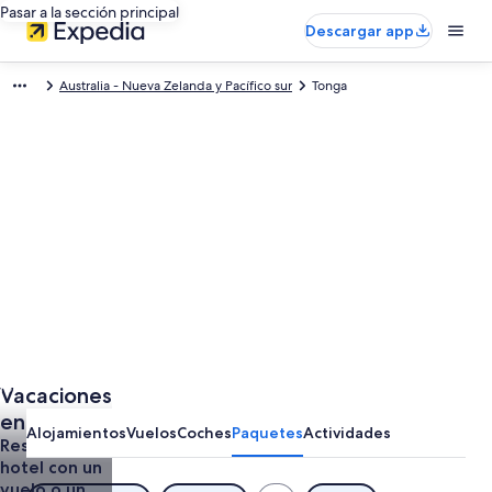
Pasar a la sección principal
Descargar app
Australia - Nueva Zelanda y Pacífico sur
Tonga
Foto de Tourism Tonga
Vacaciones
Foto
gratuita
en Tonga
Alojamientos
Vuelos
Coches
Paquetes
Actividades
de
Reserva el
Tourism
hotel con un
Tonga
vuelo o un