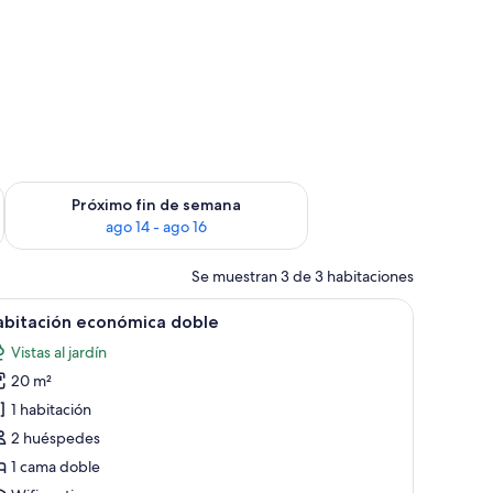
fin de semana, ago 7 - ago 9
Consulta la disponibilidad para el próximo fin de semana, ago
Próximo fin de semana
ago 14 - ago 16
Se muestran 3 de 3 habitaciones
con toallas.
 y televisor.
brir
Un dormitorio ordenado con un cabecero tapiz
7
abitación económica doble
odas
Vistas al jardín
s
20 m²
otos
e
1 habitación
abitación
2 huéspedes
conómica
1 cama doble
oble