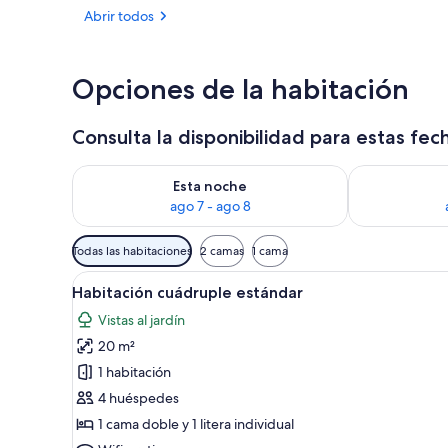
Abrir todos
Ubicación cer
Opciones de la habitación
Consulta la disponibilidad para estas fec
Consulta la disponibilidad para esta noche, ago 7 - 
Consulta la d
Esta noche
ago 7 - ago 8
Filtros
Todas las habitaciones
2 camas
1 cama
disponibles
Abrir
Habitación de hotel con literas,
para
7
Habitación cuádruple estándar
todas
las
Vistas al jardín
las
habitaciones
20 m²
fotos
de
1 habitación
Habitación
4 huéspedes
cuádruple
1 cama doble y 1 litera individual
estándar