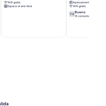
Wifi gratis
Aparcamiento incluido
Espacio al aire libre
Wifi gratis
7.2
Bueno
7,2
sobre
15 comentarios
10,
Bueno,
15 comentarios
incluye
D
alida