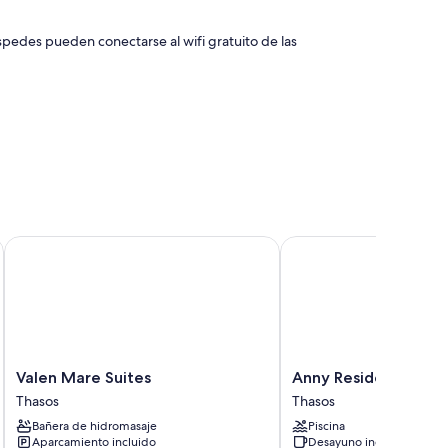
spedes pueden conectarse al wifi gratuito de las
ncluyen aire acondicionado y wifi gratis.
Valen Mare Suites
Anny Residences & Sui
pelo
able
Valen
Anny
Valen Mare Suites
Anny Residences & S
Mare
Residences
Thasos
Thasos
Suites
&
Bañera de hidromasaje
Piscina
Thasos
Suites
Aparcamiento incluido
Desayuno incluido
Thasos