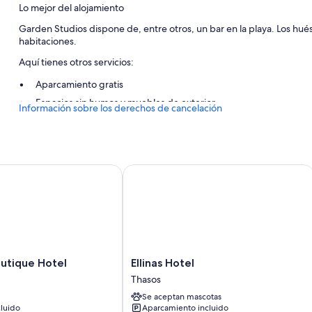
Lo mejor del alojamiento
Garden Studios dispone de, entre otros, un bar en la playa. Los hué
habitaciones.
Aquí tienes otros servicios:
Aparcamiento gratis
Espacios sin humos y muebles de exterior
Información sobre los derechos de cancelación
Características de la habitación
Todas las habitaciones en Garden Studios brindan comodidades que i
tique Hotel
Ellinas Hotel
Además, otros servicios que encontrarás incluyen:
Duchas, artículos de higiene personal gratuitos y secadores de 
Televisiones de pantalla plana de 29 pulgadas con canales por c
Balcones o patios, armarios o roperos y cocinas básicas
Ellinas
utique Hotel
Ellinas Hotel
Hotel
Thasos
Thasos
Se aceptan mascotas
luido
Aparcamiento incluido