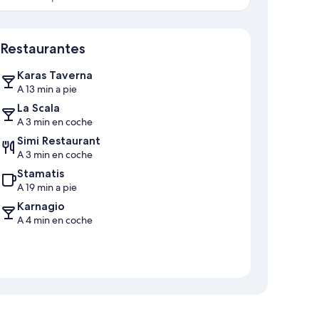
Mapa
Restaurantes
Karas Taverna
A 13 min a pie
La Scala
A 3 min en coche
Simi Restaurant
A 3 min en coche
Stamatis
A 19 min a pie
Karnagio
A 4 min en coche