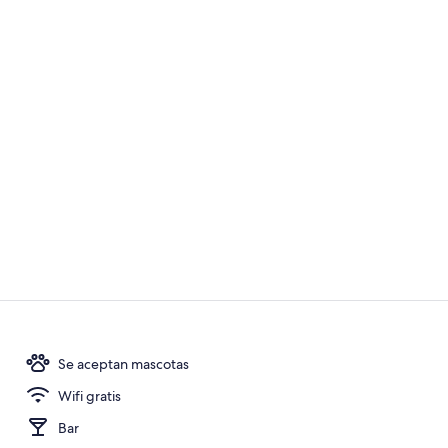
Ubicación cer
Se aceptan mascotas
Vistas desde 
Wifi gratis
Bar