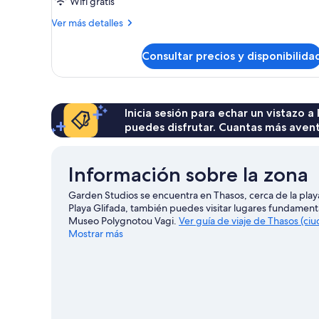
Wifi gratis
Más
Ver más detalles
detalles
de
Consultar precios y disponibilida
Habitación
cuádruple
estándar
Inicia sesión para echar un vistazo a
puedes disfrutar. Cuantas más aven
Información sobre la zona
Garden Studios se encuentra en Thasos, cerca de la playa.
Playa Glifada, también puedes visitar lugares fundamenta
Museo Polygnotou Vagi.
Ver guía de viaje de Thasos (ci
Mostrar más
Ver más apartamentos en Thasos