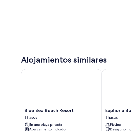
Alojamientos similares
Blue Sea Beach Resort
Euphoria Bou
Blue
Euphoria
Blue Sea Beach Resort
Euphoria Bo
Sea
Boutique
Thasos
Thasos
Beach
Hotel
En una playa privada
Piscina
Resort
Thasos
Aparcamiento incluido
Desayuno inc
Thasos