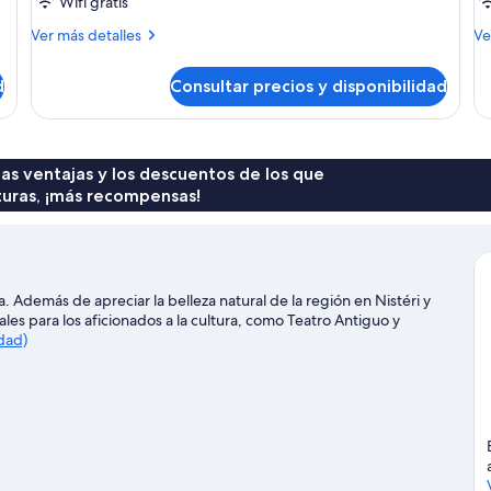
Wifi gratis
Más
M
Ver más detalles
Ve
detalles
de
de
de
d
Consultar precios y disponibilidad
Habitación
Ha
estándar
ec
doble
do
 las ventajas y los descuentos de los que
turas, ¡más recompensas!
 Además de apreciar la belleza natural de la región en Nistéri y
les para los aficionados a la cultura, como Teatro Antiguo y
udad)