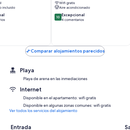
il
Wifi gratis
 incluido
Aire acondicionado
10.0
nal
Excepcional
10
sobre
ios
4 comentarios
10,
Excepcional,
s
4 comentarios
Comparar alojamientos parecidos
Playa
Playa de arena en las inmediaciones
Internet
Disponible en el apartamento: wifi gratis
Disponible en algunas zonas comunes: wifi gratis
Ver todos los servicios del alojamiento
Entrada
S