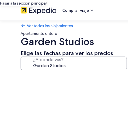
Pasar a la sección principal
Comprar viaje
Ver todos los alojamientos
Apartamento entero
Garden Studios
Elige las fechas para ver los precios
¿A dónde vas?
Galería
de
imágenes
de
Garden
Studios