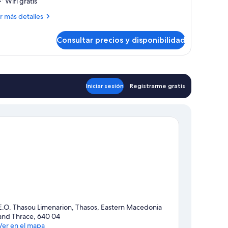
Wifi gratis
ás
r más detalles
talles
Consultar precios y disponibilidad
bitación
onómica
ble
Iniciar sesión
Registrarme gratis
E.O. Thasou Limenarion, Thasos, Eastern Macedonia
and Thrace, 640 04
Ver en el mapa