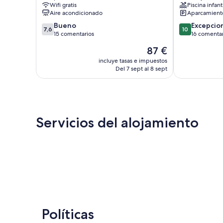
Wifi gratis
Piscina infant
Aire acondicionado
Aparcamiento
7.6
10.0
Bueno
Excepcio
7,6
10
sobre
sobre
15 comentarios
16 comentar
10,
10,
El
87 €
Bueno,
Excepcional,
precio
15 comentarios
16 comentario
incluye tasas e impuestos
actual
Del 7 sept al 8 sept
es
de
87 €
Servicios del alojamiento
Políticas