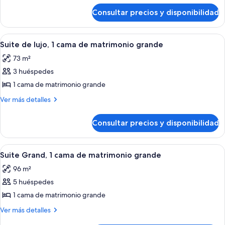
de
1
Consultar precios y disponibilidad
Suite
cama
superior,
de
1
Abrir
Una habitación de hotel moderna con
4
matrimonio
cama
Suite de lujo, 1 cama de matrimonio grande
todas
de
grande
73 m²
matrimonio
las
grande
3 huéspedes
fotos
de
1 cama de matrimonio grande
Suite
Más
Ver más detalles
de
detalles
de
lujo,
Consultar precios y disponibilidad
Suite
1
de
cama
lujo,
Abrir
Una habitación de hotel con cocina, u
4
de
1
Suite Grand, 1 cama de matrimonio grande
todas
cama
matrimonio
96 m²
de
las
grande
matrimonio
5 huéspedes
fotos
grande
de
1 cama de matrimonio grande
Suite
Más
Ver más detalles
Grand,
detalles