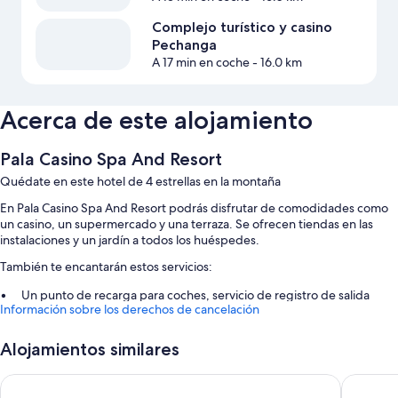
Complejo turístico y casino
Pechanga
A 17 min en coche
- 16.0 km
Acerca de este alojamiento
Pala Casino Spa And Resort
Quédate en este hotel de 4 estrellas en la montaña
En Pala Casino Spa And Resort podrás disfrutar de comodidades como
un casino, un supermercado y una terraza. Se ofrecen tiendas en las
instalaciones y un jardín a todos los huéspedes.
También te encantarán estos servicios:
Un punto de recarga para coches, servicio de registro de salida
Información sobre los derechos de cancelación
exprés y un ascensor
Cajero o servicios bancarios, portero o botones y una tienda de
Alojamientos similares
recuerdos
Personal multilingüe, una máquina expendedora y consigna de
Hyatt Vacation Club at The Welk, San Diego Area
Best Wes
equipaje