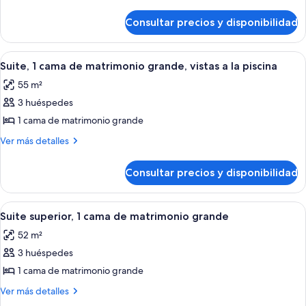
cama
detalles
de
de
Consultar precios y disponibilidad
Suite,
matrimonio
1
grande,
cama
Abrir
Una habitación de hotel moderna con 
vistas
3
de
Suite, 1 cama de matrimonio grande, vistas a la piscina
todas
matrimonio
a
55 m²
grande,
las
la
vistas
3 huéspedes
fotos
montaña
a
de
1 cama de matrimonio grande
la
Suite,
montaña
Más
Ver más detalles
1
detalles
de
cama
Consultar precios y disponibilidad
Suite,
de
1
matrimonio
cama
Abrir
Habitación de hotel con cama, mesitas de
3
grande,
de
Suite superior, 1 cama de matrimonio grande
todas
matrimonio
vistas
52 m²
grande,
las
a
vistas
3 huéspedes
fotos
la
a
de
1 cama de matrimonio grande
la
piscina
Suite
piscina
Más
Ver más detalles
superior,
detalles