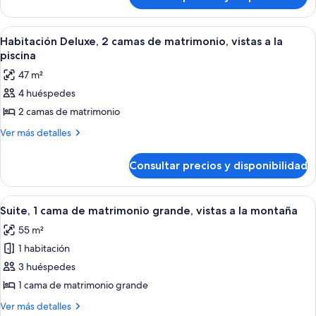
Habitación
de
Deluxe,
matrimonio
1
Abrir
Una habitación de hotel con una cama 
3
cama
grande,
Habitación Deluxe, 2 camas de matrimonio, vistas a la
todas
de
piscina
vistas
matrimonio
las
a
47 m²
grande,
fotos
la
vistas
4 huéspedes
de
a
piscina
2 camas de matrimonio
Habitación
la
piscina
Deluxe,
Más
Ver más detalles
detalles
2
de
camas
Consultar precios y disponibilidad
Habitación
de
Deluxe,
matrimonio,
2
Abrir
Un hotel moderno con una cama grande,
5
camas
vistas
Suite, 1 cama de matrimonio grande, vistas a la montaña
todas
de
a
55 m²
matrimonio,
las
la
vistas
1 habitación
fotos
piscina
a
de
3 huéspedes
la
Suite,
piscina
1 cama de matrimonio grande
1
Más
Ver más detalles