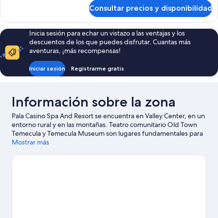
de
1
Consultar precios y disponibilidad
Suite
cama
Grand,
de
1
Inicia sesión para echar un vistazo a las ventajas y los
matrimonio
cama
descuentos de los que puedes disfrutar. Cuantas más
de
grande
aventuras, ¡más recompensas!
matrimonio
grande
Iniciar sesión
Registrarme gratis
Información sobre la zona
Pala Casino Spa And Resort se encuentra en Valley Center, en un
entorno rural y en las montañas. Teatro comunitario Old Town
Temecula y Temecula Museum son lugares fundamentales para
los aficionados a la cultura en esta región, donde también
Mostrar más
puedes ir de compras por Vail Headquarters y Promenade. Paint
a Dream y Grand Tradition Estate and Gardens también
merecen la pena.
Ver guía de viaje de Valley Center