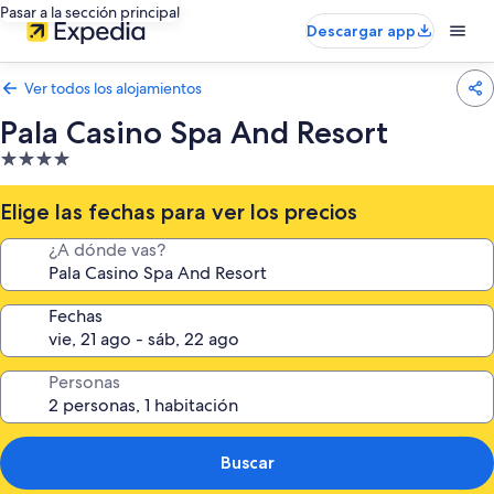
Pasar a la sección principal
Descargar app
Ver todos los alojamientos
Pala Casino Spa And Resort
Alojamiento
de
4.0 estrellas
Elige las fechas para ver los precios
¿A dónde vas?
Fechas
Personas
Buscar