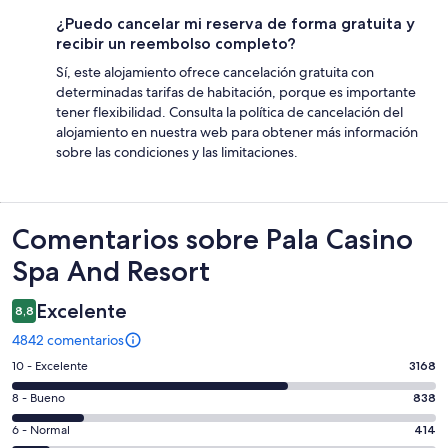
¿Puedo cancelar mi reserva de forma gratuita y
recibir un reembolso completo?
Sí, este alojamiento ofrece cancelación gratuita con
determinadas tarifas de habitación, porque es importante
tener flexibilidad. Consulta la política de cancelación del
alojamiento en nuestra web para obtener más información
sobre las condiciones y las limitaciones.
Comentarios
Comentarios sobre Pala Casino
Spa And Resort
Excelente
8,8
4842 comentarios
3168
10 - Excelente
3168
comentarios
838
8 - Bueno
838
de
comentarios
un
414
6 - Normal
414
de