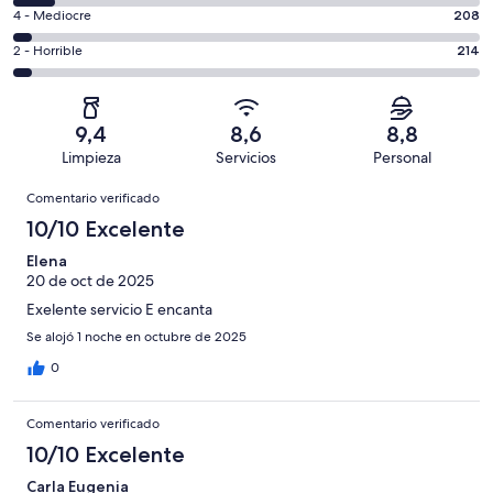
total
comentarios
un
208
4 - Mediocre
208
de
de
total
comentarios
4842
un
214
2 - Horrible
214
de
de
con
total
comentarios
4842
un
una
de
de
con
total
puntuación
4842
un
una
de
9,4
8,6
8,8
de
con
total
puntuación
4842
Limpieza
Servicios
Personal
10
una
de
de
con
Comentarios
-
puntuación
4842
8
Comentario verificado
una
Excelente
de
con
-
puntuación
10/10 Excelente
6
una
Bueno
de
-
puntuación
Elena
4
Normal
20 de oct de 2025
de
-
2
Exelente servicio E encanta
Mediocre
-
Se alojó 1 noche en octubre de 2025
Horrible
0
Comentario verificado
10/10 Excelente
Carla Eugenia