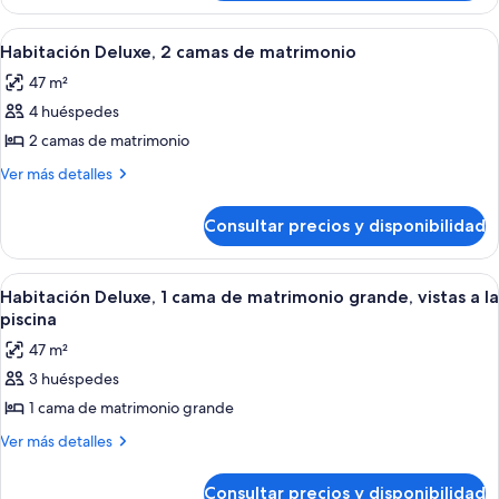
Deluxe,
grande
1
Abrir
Sábanas de algodón egipcio y ropa de
3
cama
Habitación Deluxe, 2 camas de matrimonio
todas
de
47 m²
matrimonio
las
grande
4 huéspedes
fotos
de
2 camas de matrimonio
Habitación
Más
Ver más detalles
Deluxe,
detalles
de
2
Consultar precios y disponibilidad
Habitación
camas
Deluxe,
de
2
Abrir
Una habitación de hotel moderna con u
4
matrimonio
camas
Habitación Deluxe, 1 cama de matrimonio grande, vistas a la
todas
de
piscina
matrimonio
las
47 m²
fotos
3 huéspedes
de
1 cama de matrimonio grande
Habitación
Deluxe,
Más
Ver más detalles
detalles
1
de
cama
Consultar precios y disponibilidad