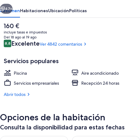
And
erior
Siguiente
Resort
47+
Resumen
Habitaciones
Ubicación
Políticas
El
160 €
precio
incluye tasas e impuestos
actual
Del 18 ago al 19 ago
es
Comentarios
Excelente
8,8
Ver 4842 comentarios
8,8 de 10
de
160 €
Servicios populares
Piscina
Aire acondicionado
Piscina al aire libre
Servicios empresariales
Recepción 24 horas
Abrir todos
Opciones de la habitación
Consulta la disponibilidad para estas fechas
Consulta la disponibilidad para esta noche, ago 7 - ago 8
Consulta la disponibilidad pa