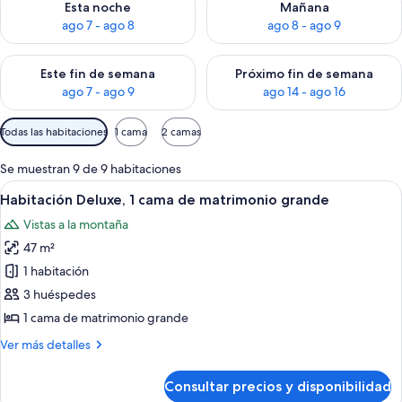
Esta noche
Mañana
ago 7 - ago 8
ago 8 - ago 9
Consulta la disponibilidad para este fin de semana, ago 7 - ag
Consulta la disponibilidad par
Este fin de semana
Próximo fin de semana
ago 7 - ago 9
ago 14 - ago 16
Filtros
Todas las habitaciones
1 cama
2 camas
disponibles
para
Se muestran 9 de 9 habitaciones
las
Abrir
Una habitación de hotel con una cama g
4
Habitación Deluxe, 1 cama de matrimonio grande
habitaciones
todas
Vistas a la montaña
las
47 m²
fotos
de
1 habitación
Habitación
3 huéspedes
Deluxe,
1 cama de matrimonio grande
1
Más
Ver más detalles
cama
detalles
de
de
Consultar precios y disponibilidad
Habitación
matrimonio