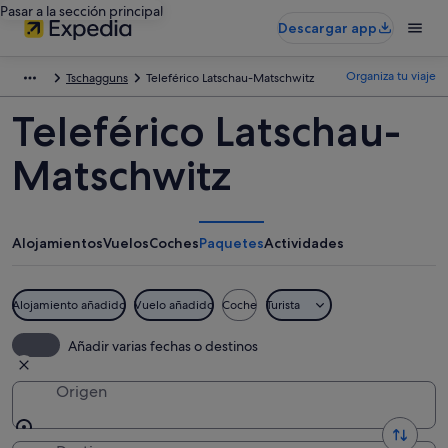
Pasar a la sección principal
Descargar app
Organiza tu viaje
Tschagguns
Teleférico Latschau-Matschwitz
Teleférico Latschau-
Matschwitz
Alojamientos
Vuelos
Coches
Paquetes
Actividades
Alojamiento añadido
Vuelo añadido
Coche
Turista
Añadir varias fechas o destinos
Origen