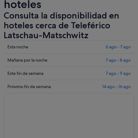
hoteles
Consulta la disponibilidad en
hoteles cerca de Teleférico
Latschau-Matschwitz
Comprueba
Esta noche
6 ago - 7 ago
los
precios
Comprueba
Mañana por la noche
7 ago - 8 ago
cerca
los
de
precios
Comprueba
Este fin de semana
7 ago - 9 ago
Teleférico
cerca
los
Latschau-
de
precios
Comprueba
Próximo fin de semana
14 ago - 16 ago
Matschwitz
Teleférico
cerca
los
para
Latschau-
de
precios
esta
Matschwitz
Teleférico
cerca
noche,
para
Latschau-
de
6
mañana
Matschwitz
Teleférico
ago
por
para
Latschau-
-
la
este
Matschwitz
7
noche,