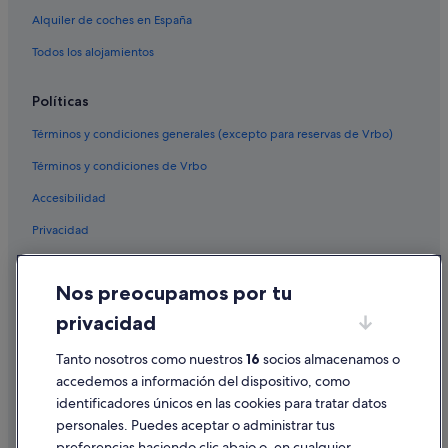
Alquiler de coches en España
Todos los alojamientos
Políticas
Términos y condiciones generales (excepto para reservas de Vrbo)
Términos y condiciones de Vrbo
Accesibilidad
Privacidad
Cookies
Nos preocupamos por tu
Condiciones de uso
privacidad
Información legal/contacto
Pautas sobre el contenido y cómo denunciar contenido
Tanto nosotros como nuestros
16
socios almacenamos o
accedemos a información del dispositivo, como
identificadores únicos en las cookies para tratar datos
Ayuda
personales. Puedes aceptar o administrar tus
Ayuda
preferencias haciendo clic abajo o, en cualquier